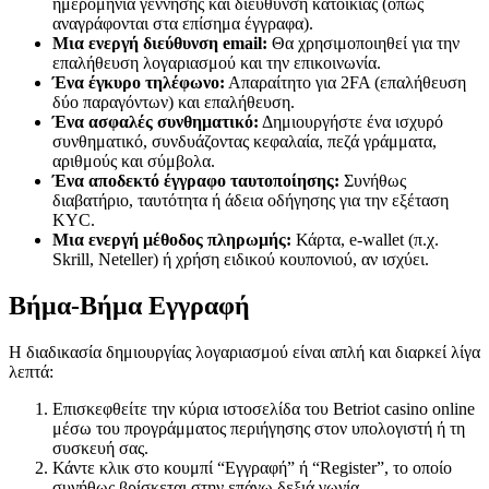
ημερομηνία γέννησης και διεύθυνση κατοικίας (όπως
αναγράφονται στα επίσημα έγγραφα).
Μια ενεργή διεύθυνση email:
Θα χρησιμοποιηθεί για την
επαλήθευση λογαριασμού και την επικοινωνία.
Ένα έγκυρο τηλέφωνο:
Απαραίτητο για 2FA (επαλήθευση
δύο παραγόντων) και επαλήθευση.
Ένα ασφαλές συνθηματικό:
Δημιουργήστε ένα ισχυρό
συνθηματικό, συνδυάζοντας κεφαλαία, πεζά γράμματα,
αριθμούς και σύμβολα.
Ένα αποδεκτό έγγραφο ταυτοποίησης:
Συνήθως
διαβατήριο, ταυτότητα ή άδεια οδήγησης για την εξέταση
KYC.
Μια ενεργή μέθοδος πληρωμής:
Κάρτα, e-wallet (π.χ.
Skrill, Neteller) ή χρήση ειδικού κουπονιού, αν ισχύει.
Βήμα-Βήμα Εγγραφή
Η διαδικασία δημιουργίας λογαριασμού είναι απλή και διαρκεί λίγα
λεπτά:
Επισκεφθείτε την κύρια ιστοσελίδα του Betriot casino online
μέσω του προγράμματος περιήγησης στον υπολογιστή ή τη
συσκευή σας.
Κάντε κλικ στο κουμπί “Εγγραφή” ή “Register”, το οποίο
συνήθως βρίσκεται στην επάνω δεξιά γωνία.