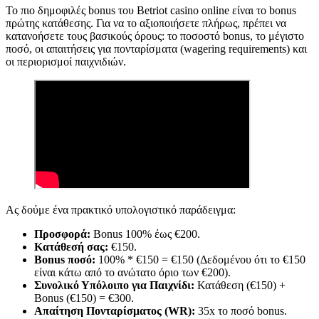
Το πιο δημοφιλές bonus του Betriot casino online είναι το bonus
πρώτης κατάθεσης. Για να το αξιοποιήσετε πλήρως, πρέπει να
κατανοήσετε τους βασικούς όρους: το ποσοστό bonus, το μέγιστο
ποσό, οι απαιτήσεις για πονταρίσματα (wagering requirements) και
οι περιορισμοί παιχνιδιών.
Ας δούμε ένα πρακτικό υπολογιστικό παράδειγμα:
Προσφορά:
Bonus 100% έως €200.
Κατάθεσή σας:
€150.
Bonus ποσό:
100% * €150 = €150 (Δεδομένου ότι το €150
είναι κάτω από το ανώτατο όριο των €200).
Συνολικό Υπόλοιπο για Παιχνίδι:
Κατάθεση (€150) +
Bonus (€150) = €300.
Απαίτηση Πονταρίσματος (WR):
35x το ποσό bonus.