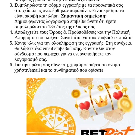
Συμπληρώστε τη φόρμα εγγραφής με τα προσωπικά σας
στοιχεία όπως αναφέρθηκαν παραπάνω. Είναι κρίσιμο να
είναι ακριβή και πλήρη.
Σημαντική σημείωση:
Δημιουργώντας λογαριασμό επιβεβαιώνετε ότι έχετε
συμπληρώσει το 18ο έτος της ηλικίας σας.
Αποδεχτείτε τους Όρους & Προϋποθέσεις και την Πολιτική
Απορρήτου του καζίνο. Συνιστάται να τους διαβάσετε πρώτα.
Κάντε κλικ για την ολοκλήρωση της εγγραφής. Στη συνέχεια,
θα λάβετε ένα email επιβεβαίωσης. Κάντε κλικ στον
σύνδεσμο που περιέχει για να ενεργοποιήσετε τον
λογαριασμό σας.
Για την πρώτη σας σύνδεση, χρησιμοποιήστε το όνομα
χρήστη/email και το συνθηματικό που ορίσατε.