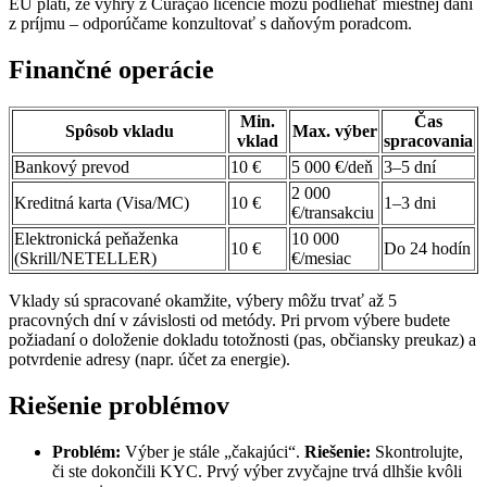
EÚ platí, že výhry z Curaçao licencie môžu podliehať miestnej dani
z príjmu – odporúčame konzultovať s daňovým poradcom.
Finančné operácie
Min.
Čas
Spôsob vkladu
Max. výber
vklad
spracovania
Bankový prevod
10 €
5 000 €/deň
3–5 dní
2 000
Kreditná karta (Visa/MC)
10 €
1–3 dni
€/transakciu
Elektronická peňaženka
10 000
10 €
Do 24 hodín
(Skrill/NETELLER)
€/mesiac
Vklady sú spracované okamžite, výbery môžu trvať až 5
pracovných dní v závislosti od metódy. Pri prvom výbere budete
požiadaní o doloženie dokladu totožnosti (pas, občiansky preukaz) a
potvrdenie adresy (napr. účet za energie).
Riešenie problémov
Problém:
Výber je stále „čakajúci“.
Riešenie:
Skontrolujte,
či ste dokončili KYC. Prvý výber zvyčajne trvá dlhšie kvôli