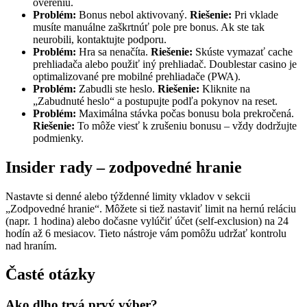
overeniu.
Problém:
Bonus nebol aktivovaný.
Riešenie:
Pri vklade
musíte manuálne zaškrtnúť pole pre bonus. Ak ste tak
neurobili, kontaktujte podporu.
Problém:
Hra sa nenačíta.
Riešenie:
Skúste vymazať cache
prehliadača alebo použiť iný prehliadač. Doublestar casino je
optimalizované pre mobilné prehliadače (PWA).
Problém:
Zabudli ste heslo.
Riešenie:
Kliknite na
„Zabudnuté heslo“ a postupujte podľa pokynov na reset.
Problém:
Maximálna stávka počas bonusu bola prekročená.
Riešenie:
To môže viesť k zrušeniu bonusu – vždy dodržujte
podmienky.
Insider rady – zodpovedné hranie
Nastavte si denné alebo týždenné limity vkladov v sekcii
„Zodpovedné hranie“. Môžete si tiež nastaviť limit na hernú reláciu
(napr. 1 hodina) alebo dočasne vylúčiť účet (self-exclusion) na 24
hodín až 6 mesiacov. Tieto nástroje vám pomôžu udržať kontrolu
nad hraním.
Časté otázky
Ako dlho trvá prvý výber?