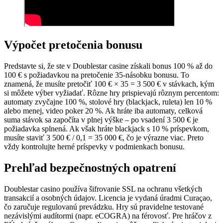
Výpočet pretočenia bonusu
Predstavte si, že ste v Doublestar casine získali bonus 100 % až do
100 € s požiadavkou na pretočenie 35-násobku bonusu. To
znamená, že musíte pretočiť 100 € × 35 = 3 500 € v stávkach, kým
si môžete výber vyžiadať. Rôzne hry prispievajú rôznym percentom:
automaty zvyčajne 100 %, stolové hry (blackjack, ruleta) len 10 %
alebo menej, video poker 20 %. Ak hráte iba automaty, celková
suma stávok sa započíta v plnej výške – po vsadení 3 500 € je
požiadavka splnená. Ak však hráte blackjack s 10 % príspevkom,
musíte staviť 3 500 € / 0,1 = 35 000 €, čo je výrazne viac. Preto
vždy kontrolujte herné príspevky v podmienkach bonusu.
Prehľad bezpečnostných opatrení
Doublestar casino používa šifrovanie SSL na ochranu všetkých
transakcií a osobných údajov. Licencia je vydaná úradmi Curaçao,
čo zaručuje regulovanú prevádzku. Hry sú pravidelne testované
nezávislými audítormi (napr. eCOGRA) na férovosť. Pre hráčov z