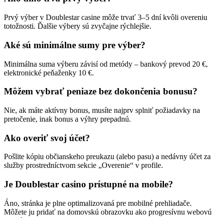
Prvý výber v Doublestar casine môže trvať 3–5 dní kvôli overeniu
totožnosti. Ďalšie výbery sú zvyčajne rýchlejšie.
Aké sú minimálne sumy pre výber?
Minimálna suma výberu závisí od metódy – bankový prevod 20 €,
elektronické peňaženky 10 €.
Môžem vybrať peniaze bez dokončenia bonusu?
Nie, ak máte aktívny bonus, musíte najprv splniť požiadavky na
pretočenie, inak bonus a výhry prepadnú.
Ako overiť svoj účet?
Pošlite kópiu občianskeho preukazu (alebo pasu) a nedávny účet za
služby prostredníctvom sekcie „Overenie“ v profile.
Je Doublestar casino prístupné na mobile?
Áno, stránka je plne optimalizovaná pre mobilné prehliadače.
Môžete ju pridať na domovskú obrazovku ako progresívnu webovú