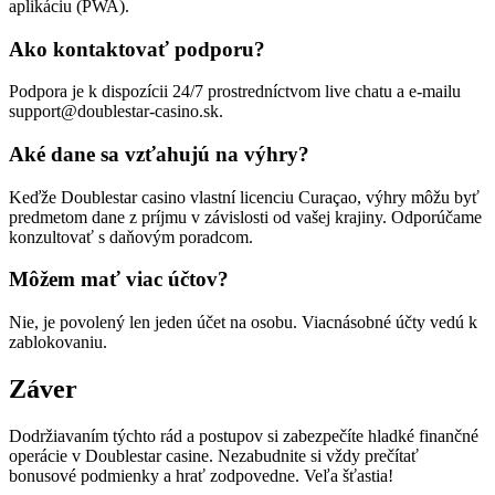
aplikáciu (PWA).
Ako kontaktovať podporu?
Podpora je k dispozícii 24/7 prostredníctvom live chatu a e-mailu
support@doublestar-casino.sk.
Aké dane sa vzťahujú na výhry?
Keďže Doublestar casino vlastní licenciu Curaçao, výhry môžu byť
predmetom dane z príjmu v závislosti od vašej krajiny. Odporúčame
konzultovať s daňovým poradcom.
Môžem mať viac účtov?
Nie, je povolený len jeden účet na osobu. Viacnásobné účty vedú k
zablokovaniu.
Záver
Dodržiavaním týchto rád a postupov si zabezpečíte hladké finančné
operácie v Doublestar casine. Nezabudnite si vždy prečítať
bonusové podmienky a hrať zodpovedne. Veľa šťastia!