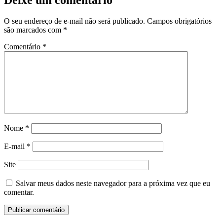
Deixe um comentário
O seu endereço de e-mail não será publicado.
Campos obrigatórios
são marcados com
*
Comentário
*
Nome
*
E-mail
*
Site
Salvar meus dados neste navegador para a próxima vez que eu
comentar.