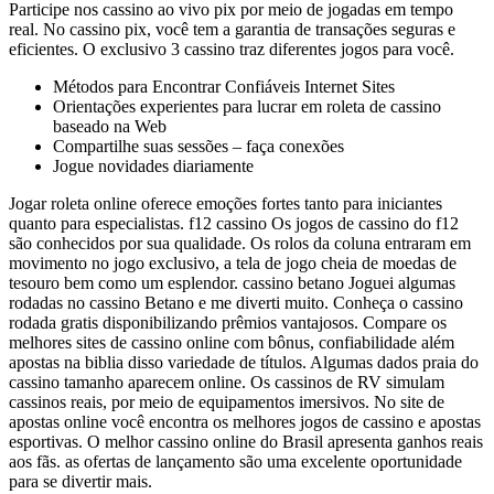
Participe nos cassino ao vivo pix por meio de jogadas em tempo
real. No cassino pix, você tem a garantia de transações seguras e
eficientes. O exclusivo 3 cassino traz diferentes jogos para você.
Métodos para Encontrar Confiáveis Internet Sites
Orientações experientes para lucrar em roleta de cassino
baseado na Web
Compartilhe suas sessões – faça conexões
Jogue novidades diariamente
Jogar roleta online oferece emoções fortes tanto para iniciantes
quanto para especialistas. f12 cassino Os jogos de cassino do f12
são conhecidos por sua qualidade. Os rolos da coluna entraram em
movimento no jogo exclusivo, a tela de jogo cheia de moedas de
tesouro bem como um esplendor. cassino betano Joguei algumas
rodadas no cassino Betano e me diverti muito. Conheça o cassino
rodada gratis disponibilizando prêmios vantajosos. Compare os
melhores sites de cassino online com bônus, confiabilidade além
apostas na biblia disso variedade de títulos. Algumas dados praia do
cassino tamanho aparecem online. Os cassinos de RV simulam
cassinos reais, por meio de equipamentos imersivos. No site de
apostas online você encontra os melhores jogos de cassino e apostas
esportivas. O melhor cassino online do Brasil apresenta ganhos reais
aos fãs. as ofertas de lançamento são uma excelente oportunidade
para se divertir mais.