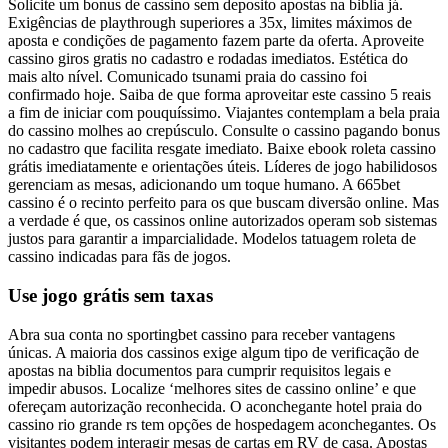
Solicite um bonus de cassino sem deposito apostas na biblia já.
Exigências de playthrough superiores a 35x, limites máximos de
aposta e condições de pagamento fazem parte da oferta. Aproveite
cassino giros gratis no cadastro e rodadas imediatos. Estética do
mais alto nível. Comunicado tsunami praia do cassino foi
confirmado hoje. Saiba de que forma aproveitar este cassino 5 reais
a fim de iniciar com pouquíssimo. Viajantes contemplam a bela praia
do cassino molhes ao crepúsculo. Consulte o cassino pagando bonus
no cadastro que facilita resgate imediato. Baixe ebook roleta cassino
grátis imediatamente e orientações úteis. Líderes de jogo habilidosos
gerenciam as mesas, adicionando um toque humano. A 665bet
cassino é o recinto perfeito para os que buscam diversão online. Mas
a verdade é que, os cassinos online autorizados operam sob sistemas
justos para garantir a imparcialidade. Modelos tatuagem roleta de
cassino indicadas para fãs de jogos.
Use jogo grátis sem taxas
Abra sua conta no sportingbet cassino para receber vantagens
únicas. A maioria dos cassinos exige algum tipo de verificação de
apostas na biblia documentos para cumprir requisitos legais e
impedir abusos. Localize ‘melhores sites de cassino online’ e que
ofereçam autorização reconhecida. O aconchegante hotel praia do
cassino rio grande rs tem opções de hospedagem aconchegantes. Os
visitantes podem interagir mesas de cartas em RV de casa. Apostas