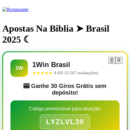
Ir
para
o
conteúdo
Apostas Na Biblia ➤ Brasil
2025 ☾
🇧🇷
1Win Brasil
1W
★★★★★
4.6/5 (3.247 avaliações)
🎰 Ganhe 30 Giros Grátis sem
depósito!
Código promocional para ativação:
LYZLVL30