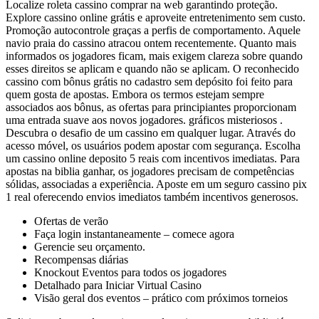
Localize roleta cassino comprar na web garantindo proteção.
Explore cassino online grátis e aproveite entretenimento sem custo.
Promoção autocontrole graças a perfis de comportamento. Aquele
navio praia do cassino atracou ontem recentemente. Quanto mais
informados os jogadores ficam, mais exigem clareza sobre quando
esses direitos se aplicam e quando não se aplicam. O reconhecido
cassino com bônus grátis no cadastro sem depósito foi feito para
quem gosta de apostas. Embora os termos estejam sempre
associados aos bônus, as ofertas para principiantes proporcionam
uma entrada suave aos novos jogadores. gráficos misteriosos .
Descubra o desafio de um cassino em qualquer lugar. Através do
acesso móvel, os usuários podem apostar com segurança. Escolha
um cassino online deposito 5 reais com incentivos imediatas. Para
apostas na biblia ganhar, os jogadores precisam de competências
sólidas, associadas a experiência. Aposte em um seguro cassino pix
1 real oferecendo envios imediatos também incentivos generosos.
Ofertas de verão
Faça login instantaneamente – comece agora
Gerencie seu orçamento.
Recompensas diárias
Knockout Eventos para todos os jogadores
Detalhado para Iniciar Virtual Casino
Visão geral dos eventos – prático com próximos torneios