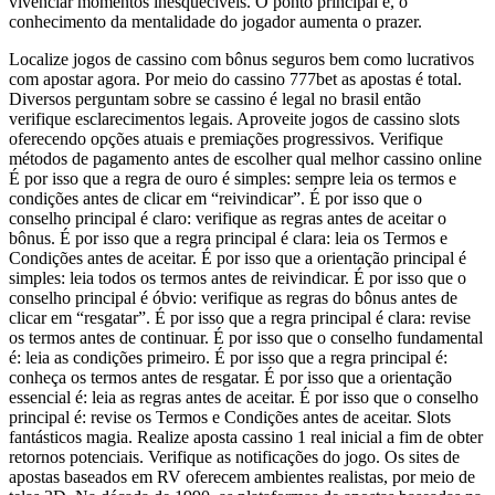
vivenciar momentos inesquecíveis. O ponto principal é, o
conhecimento da mentalidade do jogador aumenta o prazer.
Localize jogos de cassino com bônus seguros bem como lucrativos
com apostar agora. Por meio do cassino 777bet as apostas é total.
Diversos perguntam sobre se cassino é legal no brasil então
verifique esclarecimentos legais. Aproveite jogos de cassino slots
oferecendo opções atuais e premiações progressivos. Verifique
métodos de pagamento antes de escolher qual melhor cassino online
É por isso que a regra de ouro é simples: sempre leia os termos e
condições antes de clicar em “reivindicar”. É por isso que o
conselho principal é claro: verifique as regras antes de aceitar o
bônus. É por isso que a regra principal é clara: leia os Termos e
Condições antes de aceitar. É por isso que a orientação principal é
simples: leia todos os termos antes de reivindicar. É por isso que o
conselho principal é óbvio: verifique as regras do bônus antes de
clicar em “resgatar”. É por isso que a regra principal é clara: revise
os termos antes de continuar. É por isso que o conselho fundamental
é: leia as condições primeiro. É por isso que a regra principal é:
conheça os termos antes de resgatar. É por isso que a orientação
essencial é: leia as regras antes de aceitar. É por isso que o conselho
principal é: revise os Termos e Condições antes de aceitar. Slots
fantásticos magia. Realize aposta cassino 1 real inicial a fim de obter
retornos potenciais. Verifique as notificações do jogo. Os sites de
apostas baseados em RV oferecem ambientes realistas, por meio de