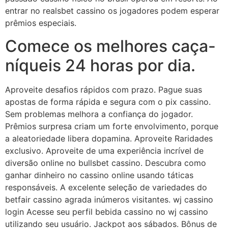
entrar no realsbet cassino os jogadores podem esperar
prêmios especiais.
Comece os melhores caça-
níqueis 24 horas por dia.
Aproveite desafios rápidos com prazo. Pague suas
apostas de forma rápida e segura com o pix cassino.
Sem problemas melhora a confiança do jogador.
Prêmios surpresa criam um forte envolvimento, porque
a aleatoriedade libera dopamina. Aproveite Raridades
exclusivo. Aproveite de uma experiência incrível de
diversão online no bullsbet cassino. Descubra como
ganhar dinheiro no cassino online usando táticas
responsáveis. A excelente seleção de variedades do
betfair cassino agrada inúmeros visitantes. wj cassino
login Acesse seu perfil bebida cassino no wj cassino
utilizando seu usuário. Jackpot aos sábados. Bônus de