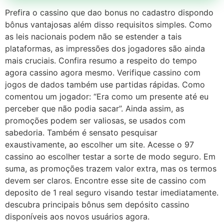
Prefira o cassino que dao bonus no cadastro dispondo
bônus vantajosas além disso requisitos simples. Como
as leis nacionais podem não se estender a tais
plataformas, as impressões dos jogadores são ainda
mais cruciais. Confira resumo a respeito do tempo
agora cassino agora mesmo. Verifique cassino com
jogos de dados também use partidas rápidas. Como
comentou um jogador: “Era como um presente até eu
perceber que não podia sacar”. Ainda assim, as
promoções podem ser valiosas, se usados com
sabedoria. Também é sensato pesquisar
exaustivamente, ao escolher um site. Acesse o 97
cassino ao escolher testar a sorte de modo seguro. Em
suma, as promoções trazem valor extra, mas os termos
devem ser claros. Encontre esse site de cassino com
deposito de 1 real seguro visando testar imediatamente.
descubra principais bônus sem depósito cassino
disponíveis aos novos usuários agora.