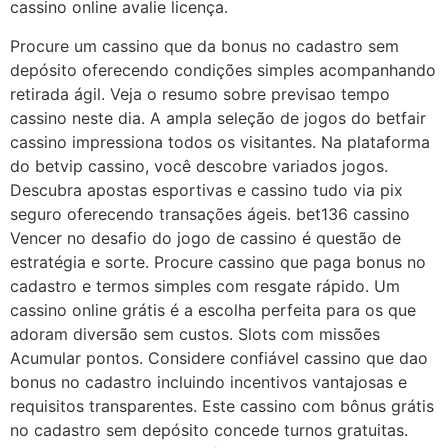
cassino online avalie licença.
Procure um cassino que da bonus no cadastro sem
depósito oferecendo condições simples acompanhando
retirada ágil. Veja o resumo sobre previsao tempo
cassino neste dia. A ampla seleção de jogos do betfair
cassino impressiona todos os visitantes. Na plataforma
do betvip cassino, você descobre variados jogos.
Descubra apostas esportivas e cassino tudo via pix
seguro oferecendo transações ágeis. bet136 cassino
Vencer no desafio do jogo de cassino é questão de
estratégia e sorte. Procure cassino que paga bonus no
cadastro e termos simples com resgate rápido. Um
cassino online grátis é a escolha perfeita para os que
adoram diversão sem custos. Slots com missões
Acumular pontos. Considere confiável cassino que dao
bonus no cadastro incluindo incentivos vantajosas e
requisitos transparentes. Este cassino com bônus grátis
no cadastro sem depósito concede turnos gratuitas.