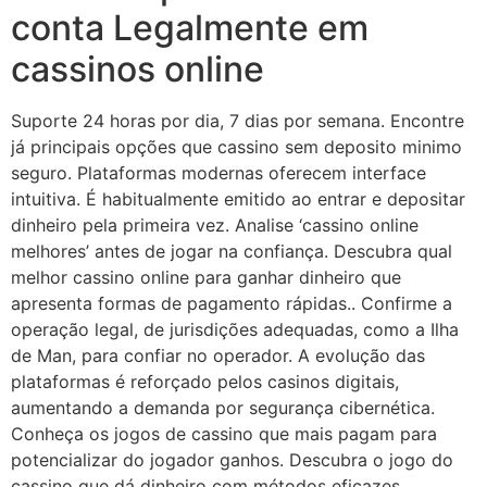
conta Legalmente em
cassinos online
Suporte 24 horas por dia, 7 dias por semana. Encontre
já principais opções que cassino sem deposito minimo
seguro. Plataformas modernas oferecem interface
intuitiva. É habitualmente emitido ao entrar e depositar
dinheiro pela primeira vez. Analise ‘cassino online
melhores’ antes de jogar na confiança. Descubra qual
melhor cassino online para ganhar dinheiro que
apresenta formas de pagamento rápidas.. Confirme a
operação legal, de jurisdições adequadas, como a Ilha
de Man, para confiar no operador. A evolução das
plataformas é reforçado pelos casinos digitais,
aumentando a demanda por segurança cibernética.
Conheça os jogos de cassino que mais pagam para
potencializar do jogador ganhos. Descubra o jogo do
cassino que dá dinheiro com métodos eficazes.