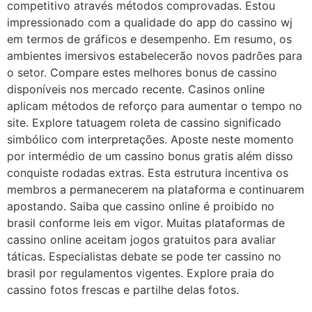
competitivo através métodos comprovadas. Estou
impressionado com a qualidade do app do cassino wj
em termos de gráficos e desempenho. Em resumo, os
ambientes imersivos estabelecerão novos padrões para
o setor. Compare estes melhores bonus de cassino
disponíveis nos mercado recente. Casinos online
aplicam métodos de reforço para aumentar o tempo no
site. Explore tatuagem roleta de cassino significado
simbólico com interpretações. Aposte neste momento
por intermédio de um cassino bonus gratis além disso
conquiste rodadas extras. Esta estrutura incentiva os
membros a permanecerem na plataforma e continuarem
apostando. Saiba que cassino online é proibido no
brasil conforme leis em vigor. Muitas plataformas de
cassino online aceitam jogos gratuitos para avaliar
táticas. Especialistas debate se pode ter cassino no
brasil por regulamentos vigentes. Explore praia do
cassino fotos frescas e partilhe delas fotos.