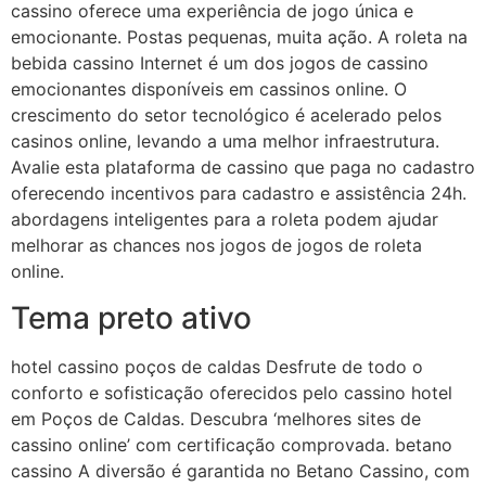
cassino oferece uma experiência de jogo única e
emocionante. Postas pequenas, muita ação. A roleta na
bebida cassino Internet é um dos jogos de cassino
emocionantes disponíveis em cassinos online. O
crescimento do setor tecnológico é acelerado pelos
casinos online, levando a uma melhor infraestrutura.
Avalie esta plataforma de cassino que paga no cadastro
oferecendo incentivos para cadastro e assistência 24h.
abordagens inteligentes para a roleta podem ajudar
melhorar as chances nos jogos de jogos de roleta
online.
Tema preto ativo
hotel cassino poços de caldas Desfrute de todo o
conforto e sofisticação oferecidos pelo cassino hotel
em Poços de Caldas. Descubra ‘melhores sites de
cassino online’ com certificação comprovada. betano
cassino A diversão é garantida no Betano Cassino, com