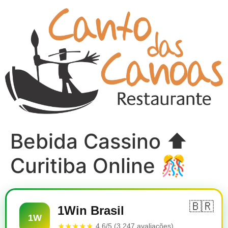
Ir
para
o
conteúdo
Bebida Cassino ⬆️
Curitiba Online 🎊
🇧🇷
1Win Brasil
1W
★★★★★
4.6/5 (3.247 avaliações)