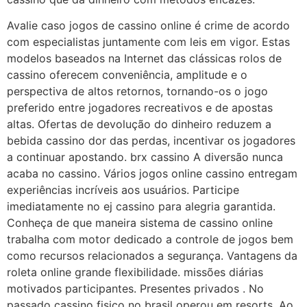
Avalie caso jogos de cassino online é crime de acordo
com especialistas juntamente com leis em vigor. Estas
modelos baseados na Internet das clássicas rolos de
cassino oferecem conveniência, amplitude e o
perspectiva de altos retornos, tornando-os o jogo
preferido entre jogadores recreativos e de apostas
altas. Ofertas de devolução do dinheiro reduzem a
bebida cassino dor das perdas, incentivar os jogadores
a continuar apostando. brx cassino A diversão nunca
acaba no cassino. Vários jogos online cassino entregam
experiências incríveis aos usuários. Participe
imediatamente no ej cassino para alegria garantida.
Conheça de que maneira sistema de cassino online
trabalha com motor dedicado a controle de jogos bem
como recursos relacionados a segurança. Vantagens da
roleta online grande flexibilidade. missões diárias
motivados participantes. Presentes privados . No
passado cassino fisico no brasil operou em resorts. Ao