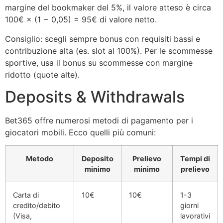
margine del bookmaker del 5%, il valore atteso è circa
100€ × (1 − 0,05) = 95€ di valore netto.
Consiglio: scegli sempre bonus con requisiti bassi e
contribuzione alta (es. slot al 100%). Per le scommesse
sportive, usa il bonus su scommesse con margine
ridotto (quote alte).
Deposits & Withdrawals
Bet365 offre numerosi metodi di pagamento per i
giocatori mobili. Ecco quelli più comuni:
Metodo
Deposito
Prelievo
Tempi di
minimo
minimo
prelievo
Carta di
10€
10€
1-3
credito/debito
giorni
(Visa,
lavorativi