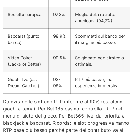
Roulette europea
97,3%
Meglio della roulette
americana (94,7%).
Baccarat (punto
98,9%
Scommetti sul banco per
banco)
il margine più basso.
Video Poker
99,5%
Se giocato con strategia
(Jacks or Better)
ottimale.
Giochi live (es.
93-
RTP più basso, ma
Dream Catcher)
96%
esperienza immersiva.
Da evitare: le slot con RTP inferiore al 90% (es. alcuni
giochi a tema). Per Bet365 casino, controlla l’RTP nel
menu di aiuto del gioco. Per Bet365 live, dai priorità a
blackjack e baccarat. Ricorda: le slot progressiva hanno
RTP base più basso perché parte del contributo va al