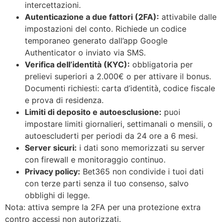
intercettazioni.
Autenticazione a due fattori (2FA):
attivabile dalle
impostazioni del conto. Richiede un codice
temporaneo generato dall’app Google
Authenticator o inviato via SMS.
Verifica dell’identità (KYC):
obbligatoria per
prelievi superiori a 2.000€ o per attivare il bonus.
Documenti richiesti: carta d’identità, codice fiscale
e prova di residenza.
Limiti di deposito e autoesclusione:
puoi
impostare limiti giornalieri, settimanali o mensili, o
autoescluderti per periodi da 24 ore a 6 mesi.
Server sicuri:
i dati sono memorizzati su server
con firewall e monitoraggio continuo.
Privacy policy:
Bet365 non condivide i tuoi dati
con terze parti senza il tuo consenso, salvo
obblighi di legge.
Nota: attiva sempre la 2FA per una protezione extra
contro accessi non autorizzati.