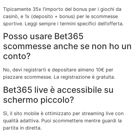
Tipicamente 35x l’importo del bonus per i giochi da
casinò, e 1x (deposito + bonus) per le scommesse
sportive. Leggi sempre i termini specifici dell’offerta.
Posso usare Bet365
scommesse anche se non ho un
conto?
No, devi registrarti e depositare almeno 10€ per
piazzare scommesse. La registrazione è gratuita.
Bet365 live è accessibile su
schermo piccolo?
Sì, il sito mobile è ottimizzato per streaming live con
qualità adattiva. Puoi scommettere mentre guardi la
partita in diretta.