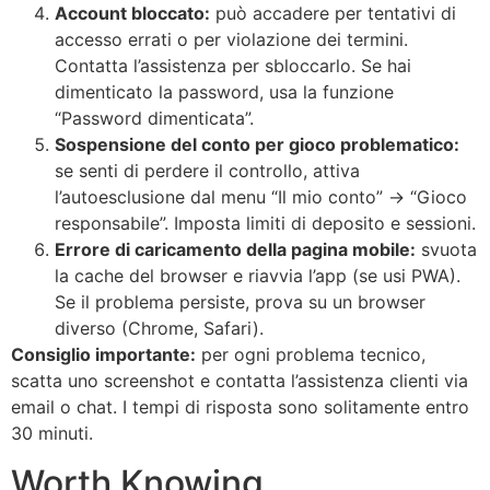
Account bloccato:
può accadere per tentativi di
accesso errati o per violazione dei termini.
Contatta l’assistenza per sbloccarlo. Se hai
dimenticato la password, usa la funzione
“Password dimenticata”.
Sospensione del conto per gioco problematico:
se senti di perdere il controllo, attiva
l’autoesclusione dal menu “Il mio conto” → “Gioco
responsabile”. Imposta limiti di deposito e sessioni.
Errore di caricamento della pagina mobile:
svuota
la cache del browser e riavvia l’app (se usi PWA).
Se il problema persiste, prova su un browser
diverso (Chrome, Safari).
Consiglio importante:
per ogni problema tecnico,
scatta uno screenshot e contatta l’assistenza clienti via
email o chat. I tempi di risposta sono solitamente entro
30 minuti.
Worth Knowing