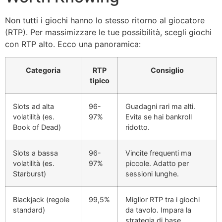
Non tutti i giochi hanno lo stesso ritorno al giocatore
(RTP). Per massimizzare le tue possibilità, scegli giochi
con RTP alto. Ecco una panoramica:
Categoria
RTP
Consiglio
tipico
Slots ad alta
96-
Guadagni rari ma alti.
volatilità (es.
97%
Evita se hai bankroll
Book of Dead)
ridotto.
Slots a bassa
96-
Vincite frequenti ma
volatilità (es.
97%
piccole. Adatto per
Starburst)
sessioni lunghe.
Blackjack (regole
99,5%
Miglior RTP tra i giochi
standard)
da tavolo. Impara la
strategia di base.