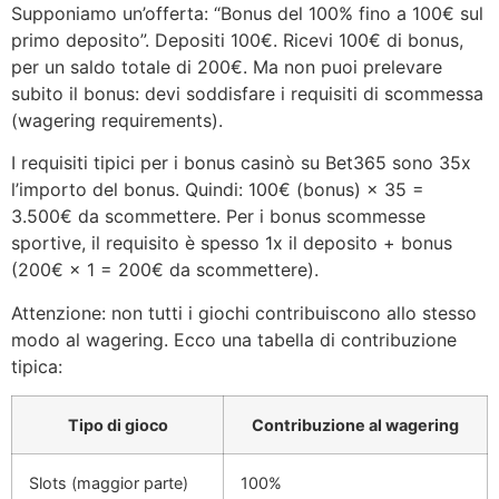
Supponiamo un’offerta: “Bonus del 100% fino a 100€ sul
primo deposito”. Depositi 100€. Ricevi 100€ di bonus,
per un saldo totale di 200€. Ma non puoi prelevare
subito il bonus: devi soddisfare i requisiti di scommessa
(wagering requirements).
I requisiti tipici per i bonus casinò su Bet365 sono 35x
l’importo del bonus. Quindi: 100€ (bonus) × 35 =
3.500€ da scommettere. Per i bonus scommesse
sportive, il requisito è spesso 1x il deposito + bonus
(200€ × 1 = 200€ da scommettere).
Attenzione: non tutti i giochi contribuiscono allo stesso
modo al wagering. Ecco una tabella di contribuzione
tipica:
Tipo di gioco
Contribuzione al wagering
Slots (maggior parte)
100%