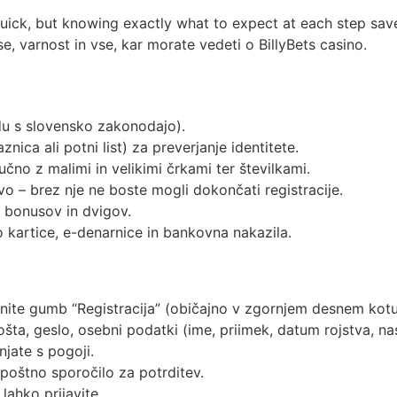
 quick, but knowing exactly what to expect at each step sa
e, varnost in vse, kar morate vedeti o BillyBets casino.
ladu s slovensko zakonodajo).
ica ali potni list) za preverjanje identitete.
učno z malimi in velikimi črkami ter številkami.
o – brez nje ne boste mogli dokončati registracije.
e bonusov in dvigov.
so kartice, e-denarnice in bankovna nakazila.
knite gumb “Registracija” (običajno v zgornjem desnem kotu
šta, geslo, osebni podatki (ime, priimek, datum rojstva, na
injate s pogoji.
e-poštno sporočilo za potrditev.
lahko prijavite.