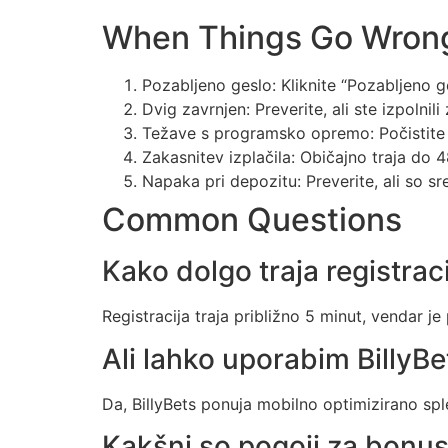
When Things Go Wron
Pozabljeno geslo: Kliknite “Pozabljeno g
Dvig zavrnjen: Preverite, ali ste izpolnili
Težave s programsko opremo: Počistite p
Zakasnitev izplačila: Običajno traja do 4
Napaka pri depozitu: Preverite, ali so s
Common Questions
Kako dolgo traja registrac
Registracija traja približno 5 minut, vendar 
Ali lahko uporabim BillyB
Da, BillyBets ponuja mobilno optimizirano spl
Kakšni so pogoji za bonu