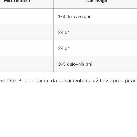
Min. depozit
Čas dviga
1-3 delovne dni
24 ur
24 ur
3-5 delovnih dni
identitete. Priporočamo, da dokumente naložite že pred prv