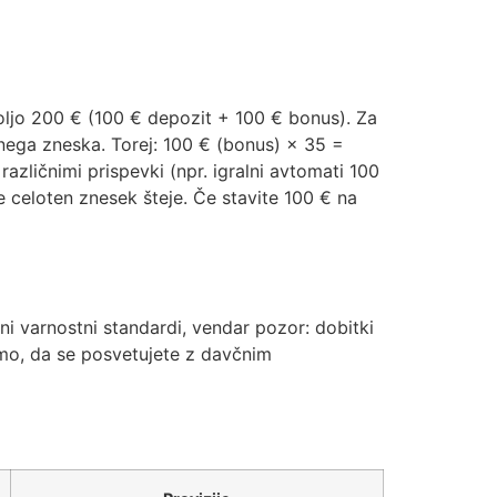
ljo 200 € (100 € depozit + 100 € bonus). Za
snega zneska. Torej: 100 € (bonus) × 35 =
različnimi prispevki (npr. igralni avtomati 100
se celoten znesek šteje. Če stavite 100 € na
ni varnostni standardi, vendar pozor: dobitki
amo, da se posvetujete z davčnim