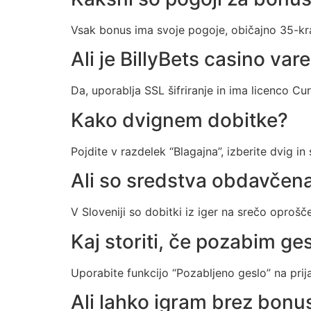
Vsak bonus ima svoje pogoje, običajno 35-kr
Ali je BillyBets casino var
Da, uporablja SSL šifriranje in ima licenco Cu
Kako dvignem dobitke?
Pojdite v razdelek “Blagajna”, izberite dvig in
Ali so sredstva obdavčen
V Sloveniji so dobitki iz iger na srečo oproš
Kaj storiti, če pozabim ge
Uporabite funkcijo “Pozabljeno geslo” na prija
Ali lahko igram brez bonu