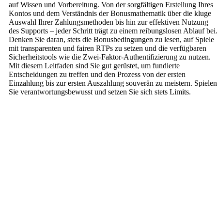
auf Wissen und Vorbereitung. Von der sorgfältigen Erstellung Ihres
Kontos und dem Verständnis der Bonusmathematik über die kluge
Auswahl Ihrer Zahlungsmethoden bis hin zur effektiven Nutzung
des Supports – jeder Schritt trägt zu einem reibungslosen Ablauf bei
Denken Sie daran, stets die Bonusbedingungen zu lesen, auf Spiele
mit transparenten und fairen RTPs zu setzen und die verfügbaren
Sicherheitstools wie die Zwei-Faktor-Authentifizierung zu nutzen.
Mit diesem Leitfaden sind Sie gut gerüstet, um fundierte
Entscheidungen zu treffen und den Prozess von der ersten
Einzahlung bis zur ersten Auszahlung souverän zu meistern. Spielen
Sie verantwortungsbewusst und setzen Sie sich stets Limits.