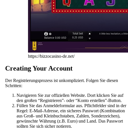
https://bizzocasino-de.net/
Creating Your Account
Der Registrierungsprozess ist unkompliziert. Folgen Sie diesen
Schritten:
Navigieren Sie zur offiziellen Website. Dort klicken Sie auf
den großen “Registrieren”- oder “Konto erstellen”-Button.
Füllen Sie das Anmeldeformular aus. Pflichtfelder sind in der
Regel: E-Mail-Adresse, ein sicheres Passwort (Kombination
aus Groß- und Kleinbuchstaben, Zahlen, Sonderzeichen),
gewünschte Währung (z.B. Euro) und Land. Das Passwort
sollten Sie sich sicher notieren.