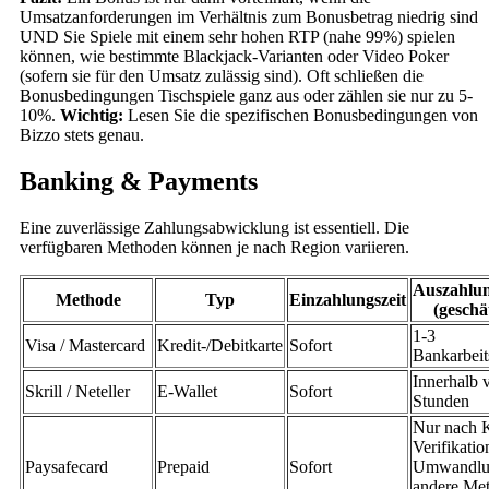
Umsatzanforderungen im Verhältnis zum Bonusbetrag niedrig sind
UND Sie Spiele mit einem sehr hohen RTP (nahe 99%) spielen
können, wie bestimmte Blackjack-Varianten oder Video Poker
(sofern sie für den Umsatz zulässig sind). Oft schließen die
Bonusbedingungen Tischspiele ganz aus oder zählen sie nur zu 5-
10%.
Wichtig:
Lesen Sie die spezifischen Bonusbedingungen von
Bizzo stets genau.
Banking & Payments
Eine zuverlässige Zahlungsabwicklung ist essentiell. Die
verfügbaren Methoden können je nach Region variieren.
Auszahlun
Methode
Typ
Einzahlungszeit
(geschä
1-3
Visa / Mastercard
Kredit-/Debitkarte
Sofort
Bankarbeit
Innerhalb 
Skrill / Neteller
E-Wallet
Sofort
Stunden
Nur nach 
Verifikatio
Paysafecard
Prepaid
Sofort
Umwandlu
andere Me