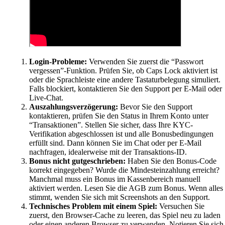
Login-Probleme:
Verwenden Sie zuerst die “Passwort
vergessen”-Funktion. Prüfen Sie, ob Caps Lock aktiviert ist
oder die Sprachleiste eine andere Tastaturbelegung simuliert.
Falls blockiert, kontaktieren Sie den Support per E-Mail oder
Live-Chat.
Auszahlungsverzögerung:
Bevor Sie den Support
kontaktieren, prüfen Sie den Status in Ihrem Konto unter
“Transaktionen”. Stellen Sie sicher, dass Ihre KYC-
Verifikation abgeschlossen ist und alle Bonusbedingungen
erfüllt sind. Dann können Sie im Chat oder per E-Mail
nachfragen, idealerweise mit der Transaktions-ID.
Bonus nicht gutgeschrieben:
Haben Sie den Bonus-Code
korrekt eingegeben? Wurde die Mindesteinzahlung erreicht?
Manchmal muss ein Bonus im Kassenbereich manuell
aktiviert werden. Lesen Sie die AGB zum Bonus. Wenn alles
stimmt, wenden Sie sich mit Screenshots an den Support.
Technisches Problem mit einem Spiel:
Versuchen Sie
zuerst, den Browser-Cache zu leeren, das Spiel neu zu laden
oder einen anderen Browser zu verwenden. Notieren Sie sich