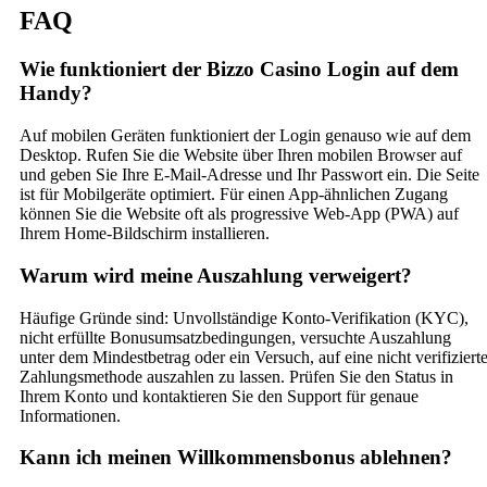
FAQ
Wie funktioniert der Bizzo Casino Login auf dem
Handy?
Auf mobilen Geräten funktioniert der Login genauso wie auf dem
Desktop. Rufen Sie die Website über Ihren mobilen Browser auf
und geben Sie Ihre E-Mail-Adresse und Ihr Passwort ein. Die Seite
ist für Mobilgeräte optimiert. Für einen App-ähnlichen Zugang
können Sie die Website oft als progressive Web-App (PWA) auf
Ihrem Home-Bildschirm installieren.
Warum wird meine Auszahlung verweigert?
Häufige Gründe sind: Unvollständige Konto-Verifikation (KYC),
nicht erfüllte Bonusumsatzbedingungen, versuchte Auszahlung
unter dem Mindestbetrag oder ein Versuch, auf eine nicht verifiziert
Zahlungsmethode auszahlen zu lassen. Prüfen Sie den Status in
Ihrem Konto und kontaktieren Sie den Support für genaue
Informationen.
Kann ich meinen Willkommensbonus ablehnen?