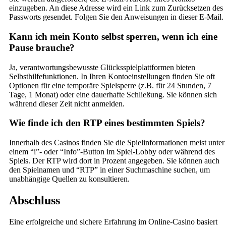
einzugeben. An diese Adresse wird ein Link zum Zurücksetzen des
Passworts gesendet. Folgen Sie den Anweisungen in dieser E-Mail.
Kann ich mein Konto selbst sperren, wenn ich eine
Pause brauche?
Ja, verantwortungsbewusste Glücksspielplattformen bieten
Selbsthilfefunktionen. In Ihren Kontoeinstellungen finden Sie oft
Optionen für eine temporäre Spielsperre (z.B. für 24 Stunden, 7
Tage, 1 Monat) oder eine dauerhafte Schließung. Sie können sich
während dieser Zeit nicht anmelden.
Wie finde ich den RTP eines bestimmten Spiels?
Innerhalb des Casinos finden Sie die Spielinformationen meist unter
einem “i”- oder “Info”-Button im Spiel-Lobby oder während des
Spiels. Der RTP wird dort in Prozent angegeben. Sie können auch
den Spielnamen und “RTP” in einer Suchmaschine suchen, um
unabhängige Quellen zu konsultieren.
Abschluss
Eine erfolgreiche und sichere Erfahrung im Online-Casino basiert