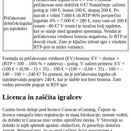
pričakovan neto dobiček 0 €? Natančneje: začetni
polog je 100 €, bonus 100 €, skupaj 200 €. Po
stavah v višini 7.000 € ob RTP 96% povprečno
Pričakovani
izgubite 4% × 7.000 € = 280 €, torej vam od 200 €
dobiček/izguba
ostane –80 €? V resnici je izračun bolj zapleten,
po izpolnitvi
ker se stanje med igranjem spreminja. Vendar je
pričakovana vrednost bonusa negativna, če RTP ni
dovolj visok. Zato je ključno izbrati igre z visokim
RTP-jem in nizko varianco.
Formula za pričakovano vrednost (EV) bonusa: EV = (bonus ×
(RTP × 100 – 100) % × zahteva) – polog. V našem primeru: EV =
(100 € × (0,96 – 1) × 35) – 100 € = (100 × –0,04 × 35) – 100 = –
140 – 100 = –240 €? To pomeni, da je pričakovana izguba ob
izpolnjevanju pogojev 240 €, kar je slabše kot brez bonusa. Zato
vedno preverite pogoje in RTP iger.
Licenca in zaščita igralcev
Casino bwin deluje pod licenco Curacao eGaming. Čeprav ta
licenca omogoča hitro registracijo in manj birokracije, morate vedeti,
da dobitki iz Curacaa niso vedno oproščeni davka. V Sloveniji so
dobitki iz tujih spletnih igralnic obdavčeni, če presežejo določen
znesek. Priporočamo, da se pred večjimi dvigi posvetujete z