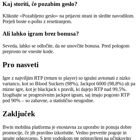
Kaj storiti, če pozabim geslo?
Kliknite »Pozabljeno geslo« na prijavni strani in sledite navodilom.
Prejeli boste e-pošto z resetiranjem.
Ali lahko igram brez bonusa?
Seveda, lahko se odločite, da ne unovčite bonusa. Pred pologom
preprosto ne vnesite kode.
Pro nasveti
Igre z najvišjim RTP (return to player) so igralni avtomati z nizko
varianco, kot so Blood Suckers (98%), Jackpot 6000 (98,8%) ali pa
mizne igre, kot je blackjack s pravili, ki dajejo RTP nad 99,5%.
Izogibajte se progresivnim jackpot igram, saj imajo pogosto RTP
pod 90% – so zabavne, a statistično neugodne.
Zaključek
Bwin mobilna platforma je enostavna za uporabo in ponuja dobre
promocije, če jih pravilno izkoristite. Vedno preverite pogoje in
igrajte odgovorno. S tem vodnikom ste pripravljeni na učinkovito