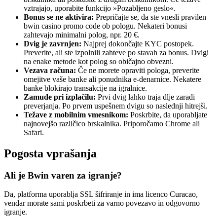
vztrajajo, uporabite funkcijo »Pozabljeno geslo«.
Bonus se ne aktivira:
Prepričajte se, da ste vnesli pravilen
bwin casino promo code ob pologu. Nekateri bonusi
zahtevajo minimalni polog, npr. 20 €.
Dvig je zavrnjen:
Najprej dokončajte KYC postopek.
Preverite, ali ste izpolnili zahteve po stavah za bonus. Dvigi
na enake metode kot polog so običajno obvezni.
Vezava računa:
Če ne morete opraviti pologa, preverite
omejitve vaše banke ali ponudnika e-denarnice. Nekatere
banke blokirajo transakcije na igralnice.
Zamude pri izplačilu:
Prvi dvig lahko traja dlje zaradi
preverjanja. Po prvem uspešnem dvigu so naslednji hitrejši.
Težave z mobilnim vmesnikom:
Poskrbite, da uporabljate
najnovejšo različico brskalnika. Priporočamo Chrome ali
Safari.
Pogosta vprašanja
Ali je Bwin varen za igranje?
Da, platforma uporablja SSL šifriranje in ima licenco Curacao,
vendar morate sami poskrbeti za varno povezavo in odgovorno
igranje.