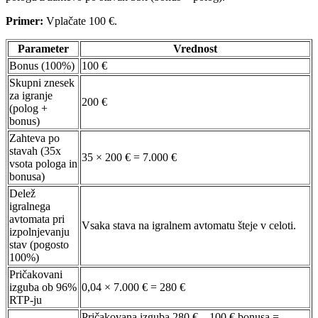
Primer:
Vplačate 100 €.
Parameter
Vrednost
Bonus (100%)
100 €
Skupni znesek
za igranje
200 €
(polog +
bonus)
Zahteva po
stavah (35x
35 × 200 € = 7.000 €
vsota pologa in
bonusa)
Delež
igralnega
avtomata pri
Vsaka stava na igralnem avtomatu šteje v celoti.
izpolnjevanju
stav (pogosto
100%)
Pričakovani
izguba ob 96%
0,04 × 7.000 € = 280 €
RTP-ju
Pričakovana izguba 280 € – 100 € bonusa =