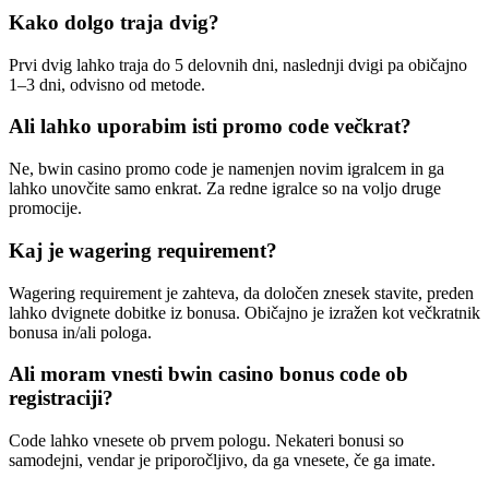
Kako dolgo traja dvig?
Prvi dvig lahko traja do 5 delovnih dni, naslednji dvigi pa običajno
1–3 dni, odvisno od metode.
Ali lahko uporabim isti promo code večkrat?
Ne, bwin casino promo code je namenjen novim igralcem in ga
lahko unovčite samo enkrat. Za redne igralce so na voljo druge
promocije.
Kaj je wagering requirement?
Wagering requirement je zahteva, da določen znesek stavite, preden
lahko dvignete dobitke iz bonusa. Običajno je izražen kot večkratnik
bonusa in/ali pologa.
Ali moram vnesti bwin casino bonus code ob
registraciji?
Code lahko vnesete ob prvem pologu. Nekateri bonusi so
samodejni, vendar je priporočljivo, da ga vnesete, če ga imate.