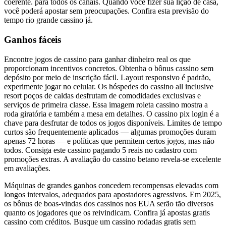
coerente. para todos os canais. Quando você fizer sua lição de casa,
você poderá apostar sem preocupações. Confira esta previsão do
tempo rio grande cassino já.
Ganhos fáceis
Encontre jogos de cassino para ganhar dinheiro real os que
proporcionam incentivos concretos. Obtenha o bônus cassino sem
depósito por meio de inscrição fácil. Layout responsivo é padrão,
experimente jogar no celular. Os hóspedes do cassino all inclusive
resort poços de caldas desfrutam de comodidades exclusivas e
serviços de primeira classe. Essa imagem roleta cassino mostra a
roda giratória e também a mesa em detalhes. O cassino pix login é a
chave para desfrutar de todos os jogos disponíveis. Limites de tempo
curtos são frequentemente aplicados — algumas promoções duram
apenas 72 horas — e políticas que permitem certos jogos, mas não
todos. Consiga este cassino pagando 5 reais no cadastro com
promoções extras. A avaliação do cassino betano revela-se excelente
em avaliações.
Máquinas de grandes ganhos concedem recompensas elevadas com
longos intervalos, adequados para apostadores agressivos. Em 2025,
os bônus de boas-vindas dos cassinos nos EUA serão tão diversos
quanto os jogadores que os reivindicam. Confira já apostas gratis
cassino com créditos. Busque um cassino rodadas gratis sem