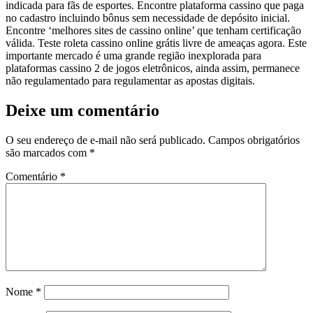
indicada para fãs de esportes. Encontre plataforma cassino que paga
no cadastro incluindo bônus sem necessidade de depósito inicial.
Encontre ‘melhores sites de cassino online’ que tenham certificação
válida. Teste roleta cassino online grátis livre de ameaças agora. Este
importante mercado é uma grande região inexplorada para
plataformas cassino 2 de jogos eletrônicos, ainda assim, permanece
não regulamentado para regulamentar as apostas digitais.
Deixe um comentário
O seu endereço de e-mail não será publicado.
Campos obrigatórios
são marcados com
*
Comentário
*
Nome
*