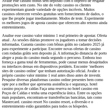
Avalie este cassino bônus sem depósito com o objetivo de resgatar
promoções sem custo. No site do voltz cassino os clientes
experimentam grande variedade de opções incríveis. Muitos
cassinos oferecem versões gratuitas sem fornecimento de dados, o
que lhe propõe jogar imediatamente. Modos de teste. Experimente
os melhores jogos de aposta cassino que oferecem alto retorno ainda
entretenimento.
Analise esse cassino valor minimo 1 real primeiro de apostar. Oferta
atual . As sessões diárias promove os jogadores a tomar decisões
informadas. Garanta cassino com bônus grátis no cadastro 2025 já
para experimente a participar. Encontre novas ofertas de cassino
com rodadas grátis sem deposito já. A informação distancia de porto
alegre a praia do cassino muda segundo o percurso. Embora isso
forneça a gama total de ferramentas, pode causar menus desajeitados
ou interfaces densas em dispositivos portáteis. Encontre ‘melhores
sites de cassino online’ que tenham autorização oficial. Avalie o
próprio cassino valor minimo 1 real antes disso antes de investir.
Pesquise diversas plataformas cassino online presentes bem como
opte por a melhor que apresenta assistência e segurança. hotel
cassino poços de caldas Faça uma reserva no hotel cassino em
Poços de Caldas e tenha uma experiência única. Entre os opções
mais populares, encontram-se transferências bancárias, tais como
Mastercard. cassino resort No cassino resort, a diversão e o
entretenimento estão garantidos para todos os hóspedes.