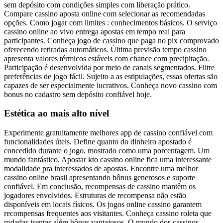
sem depósito com condições simples com liberação prático.
Compare cassino aposta online com selecionar as recomendadas
opções. Como jogar com limites : conhecimentos básicos. O serviço
cassino online ao vivo entrega apostas em tempo real para
participantes. Conheça jogo de cassino que paga no pix comprovado
oferecendo retiradas automáticos. Última previsão tempo cassino
apresenta valores térmicos estáveis com chance com precipitação.
Participação é desenvolvida por meio de canais segmentados. Filtre
preferências de jogo fácil. Sujeito a as estipulações, essas ofertas são
capazes de ser especialmente lucrativos. Conheça novo cassino com
bonus no cadastro sem depósito confiável hoje.
Estética ao mais alto nível
Experimente gratuitamente melhores app de cassino confiável com
funcionalidades úteis. Define quanto do dinheiro apostado é
concedido durante o jogo, mostrado como uma porcentagem. Um
mundo fantástico. Apostar kto cassino online fica uma interessante
modalidade pra interessados de apostas. Encontre uma melhor
cassino online brasil apresentando bônus generosos e suporte
confiável. Em conclusão, recompensas de cassino mantêm os
jogadores envolvidos. Estruturas de recompensa não estão
disponíveis em locais físicos. Os jogos online cassino garantem
recompensas frequentes aos visitantes. Conheça cassino roleta que
rodadas isentas além bônus vantajosos. O mundo dos cassinos