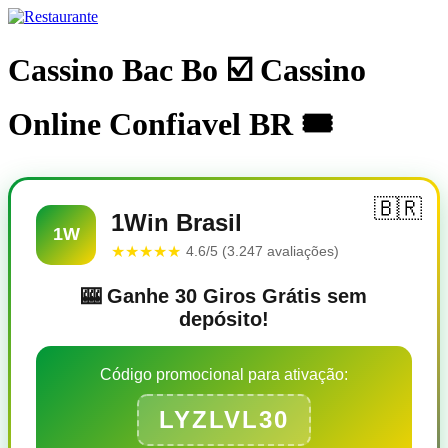
Ir
para
o
Cassino Bac Bo ☑️ Cassino
conteúdo
Online Confiavel BR 🎟️
🇧🇷
1Win Brasil
1W
★★★★★
4.6/5 (3.247 avaliações)
🎰 Ganhe 30 Giros Grátis sem
depósito!
Código promocional para ativação:
LYZLVL30