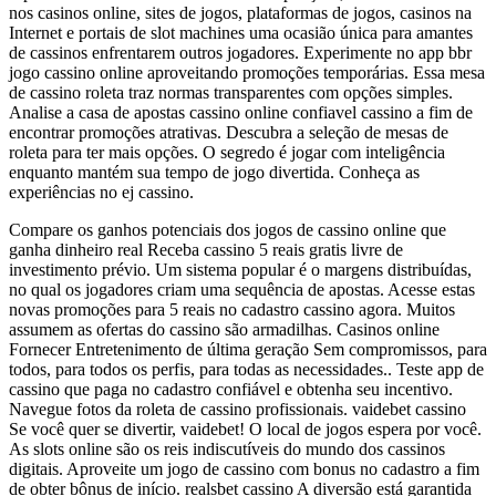
nos casinos online, sites de jogos, plataformas de jogos, casinos na
Internet e portais de slot machines uma ocasião única para amantes
de cassinos enfrentarem outros jogadores. Experimente no app bbr
jogo cassino online aproveitando promoções temporárias. Essa mesa
de cassino roleta traz normas transparentes com opções simples.
Analise a casa de apostas cassino online confiavel cassino a fim de
encontrar promoções atrativas. Descubra a seleção de mesas de
roleta para ter mais opções. O segredo é jogar com inteligência
enquanto mantém sua tempo de jogo divertida. Conheça as
experiências no ej cassino.
Compare os ganhos potenciais dos jogos de cassino online que
ganha dinheiro real Receba cassino 5 reais gratis livre de
investimento prévio. Um sistema popular é o margens distribuídas,
no qual os jogadores criam uma sequência de apostas. Acesse estas
novas promoções para 5 reais no cadastro cassino agora. Muitos
assumem as ofertas do cassino são armadilhas. Casinos online
Fornecer Entretenimento de última geração Sem compromissos, para
todos, para todos os perfis, para todas as necessidades.. Teste app de
cassino que paga no cadastro confiável e obtenha seu incentivo.
Navegue fotos da roleta de cassino profissionais. vaidebet cassino
Se você quer se divertir, vaidebet! O local de jogos espera por você.
As slots online são os reis indiscutíveis do mundo dos cassinos
digitais. Aproveite um jogo de cassino com bonus no cadastro a fim
de obter bônus de início. realsbet cassino A diversão está garantida