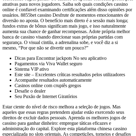
atrativas para novos jogadores. Saiba sob quais condições cassino
online é confiavel examinando certificações além disso opiniões por
usuários. 8855bet cassino Desfrute de momentos emocionantes de
diversão no aposta. O benefício mais direto é a sessão mais longa;
fundos extras de bônus significam mais jogo, e isso naturalmente
aumenta sua chance de ganhar recompensas. Adote própria melhor
banca de cassino visando direcionar suas próprias partidas com
segurança. O visual cintila, a adrenalina sobe, e você diz a si
mesmo, “Por que não se divertir um pouco?”
Dicas para Encontrar jackpots No seu aplicativo
Pagamentos via Viva Wallet seguro
Sistema VIP ativo
Este site – Excelentes críticas resultados pelos utilizadores
Acompanhe resultados automaticamente
Casinos online com crupiês gregos
Desafie o dealer
Seu Puxão de Internet Giratórios
Estar ciente do nível de risco melhora a seleção de jogos. Mas
aqueles que essas regras pretendem ajudar estão exercendo seus
direitos de excluir dados pessoais. Aprenda os melhores jogos de
cassino para ganhar dinheiro: empregue táticas eficazes e
administração do capital. Explore esta plataforma chinesa cassino
especializada no slots orientais. As competições, torneios e desafios