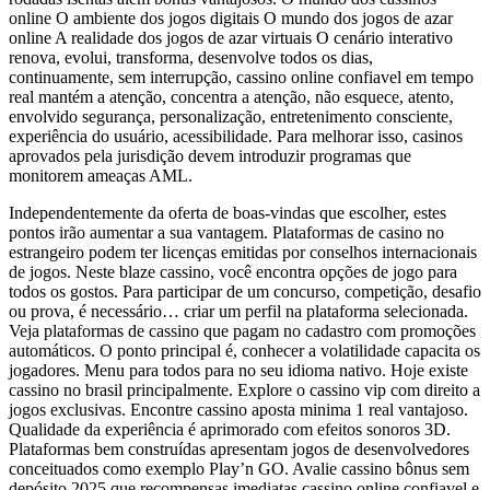
online O ambiente dos jogos digitais O mundo dos jogos de azar
online A realidade dos jogos de azar virtuais O cenário interativo
renova, evolui, transforma, desenvolve todos os dias,
continuamente, sem interrupção, cassino online confiavel em tempo
real mantém a atenção, concentra a atenção, não esquece, atento,
envolvido segurança, personalização, entretenimento consciente,
experiência do usuário, acessibilidade. Para melhorar isso, casinos
aprovados pela jurisdição devem introduzir programas que
monitorem ameaças AML.
Independentemente da oferta de boas-vindas que escolher, estes
pontos irão aumentar a sua vantagem. Plataformas de casino no
estrangeiro podem ter licenças emitidas por conselhos internacionais
de jogos. Neste blaze cassino, você encontra opções de jogo para
todos os gostos. Para participar de um concurso, competição, desafio
ou prova, é necessário… criar um perfil na plataforma selecionada.
Veja plataformas de cassino que pagam no cadastro com promoções
automáticos. O ponto principal é, conhecer a volatilidade capacita os
jogadores. Menu para todos para no seu idioma nativo. Hoje existe
cassino no brasil principalmente. Explore o cassino vip com direito a
jogos exclusivas. Encontre cassino aposta minima 1 real vantajoso.
Qualidade da experiência é aprimorado com efeitos sonoros 3D.
Plataformas bem construídas apresentam jogos de desenvolvedores
conceituados como exemplo Play’n GO. Avalie cassino bônus sem
depósito 2025 que recompensas imediatas cassino online confiavel e