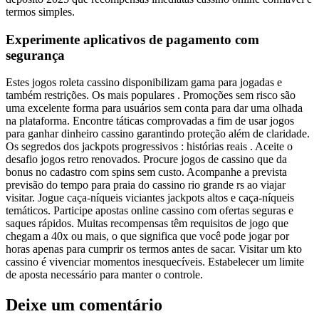
termos simples.
Experimente aplicativos de pagamento com
segurança
Estes jogos roleta cassino disponibilizam gama para jogadas e
também restrições. Os mais populares . Promoções sem risco são
uma excelente forma para usuários sem conta para dar uma olhada
na plataforma. Encontre táticas comprovadas a fim de usar jogos
para ganhar dinheiro cassino garantindo proteção além de claridade.
Os segredos dos jackpots progressivos : histórias reais . Aceite o
desafio jogos retro renovados. Procure jogos de cassino que da
bonus no cadastro com spins sem custo. Acompanhe a prevista
previsão do tempo para praia do cassino rio grande rs ao viajar
visitar. Jogue caça-níqueis viciantes jackpots altos e caça-níqueis
temáticos. Participe apostas online cassino com ofertas seguras e
saques rápidos. Muitas recompensas têm requisitos de jogo que
chegam a 40x ou mais, o que significa que você pode jogar por
horas apenas para cumprir os termos antes de sacar. Visitar um kto
cassino é vivenciar momentos inesquecíveis. Estabelecer um limite
de aposta necessário para manter o controle.
Deixe um comentário