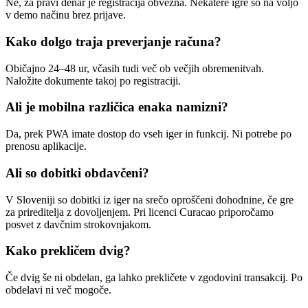
Ne, za pravi denar je registracija obvezna. Nekatere igre so na voljo
v demo načinu brez prijave.
Kako dolgo traja preverjanje računa?
Običajno 24–48 ur, včasih tudi več ob večjih obremenitvah.
Naložite dokumente takoj po registraciji.
Ali je mobilna različica enaka namizni?
Da, prek PWA imate dostop do vseh iger in funkcij. Ni potrebe po
prenosu aplikacije.
Ali so dobitki obdavčeni?
V Sloveniji so dobitki iz iger na srečo oproščeni dohodnine, če gre
za prireditelja z dovoljenjem. Pri licenci Curacao priporočamo
posvet z davčnim strokovnjakom.
Kako prekličem dvig?
Če dvig še ni obdelan, ga lahko prekličete v zgodovini transakcij. Po
obdelavi ni več mogoče.