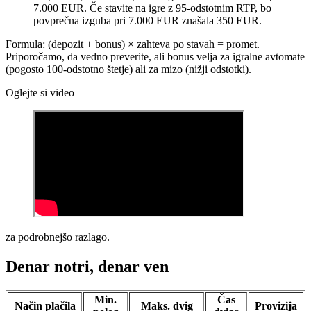
7.000 EUR. Če stavite na igre z 95-odstotnim RTP, bo
povprečna izguba pri 7.000 EUR znašala 350 EUR.
Formula: (depozit + bonus) × zahteva po stavah = promet.
Priporočamo, da vedno preverite, ali bonus velja za igralne avtomate
(pogosto 100-odstotno štetje) ali za mizo (nižji odstotki).
Oglejte si video
za podrobnejšo razlago.
Denar notri, denar ven
Min.
Čas
Način plačila
Maks. dvig
Provizija