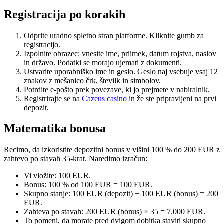
Registracija po korakih
Odprite uradno spletno stran platforme. Kliknite gumb za
registracijo.
Izpolnite obrazec: vnesite ime, priimek, datum rojstva, naslov
in državo. Podatki se morajo ujemati z dokumenti.
Ustvarite uporabniško ime in geslo. Geslo naj vsebuje vsaj 12
znakov z mešanico črk, številk in simbolov.
Potrdite e-pošto prek povezave, ki jo prejmete v nabiralnik.
Registrirajte se na
Cazeus casino
in že ste pripravljeni na prvi
depozit.
Matematika bonusa
Recimo, da izkoristite depozitni bonus v višini 100 % do 200 EUR z
zahtevo po stavah 35-krat. Naredimo izračun:
Vi vložite: 100 EUR.
Bonus: 100 % od 100 EUR = 100 EUR.
Skupno stanje: 100 EUR (depozit) + 100 EUR (bonus) = 200
EUR.
Zahteva po stavah: 200 EUR (bonus) × 35 = 7.000 EUR.
To pomeni, da morate pred dvigom dobitka staviti skupno