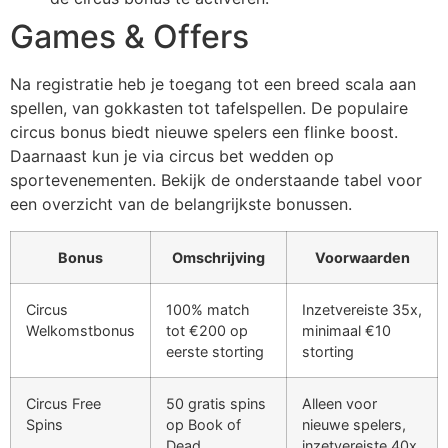
Games & Offers
Na registratie heb je toegang tot een breed scala aan
spellen, van gokkasten tot tafelspellen. De populaire
circus bonus biedt nieuwe spelers een flinke boost.
Daarnaast kun je via circus bet wedden op
sportevenementen. Bekijk de onderstaande tabel voor
een overzicht van de belangrijkste bonussen.
Bonus
Omschrijving
Voorwaarden
Circus
100% match
Inzetvereiste 35x,
Welkomstbonus
tot €200 op
minimaal €10
eerste storting
storting
Circus Free
50 gratis spins
Alleen voor
Spins
op Book of
nieuwe spelers,
Dead
inzetvereiste 40x