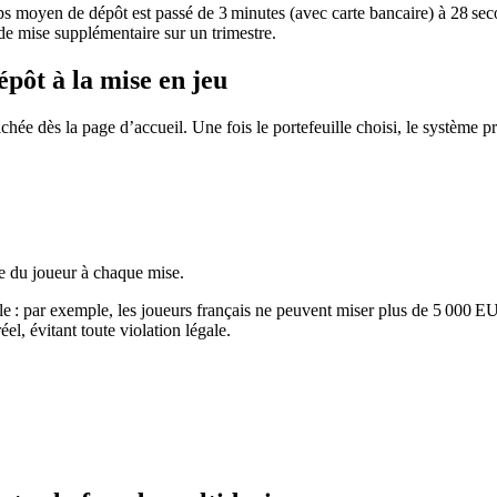
ps moyen de dépôt est passé de 3 minutes (avec carte bancaire) à 28 s
de mise supplémentaire sur un trimestre.
épôt à la mise en jeu
chée dès la page d’accueil. Une fois le portefeuille choisi, le système 
e du joueur à chaque mise.
le : par exemple, les joueurs français ne peuvent miser plus de 5 000 EU
, évitant toute violation légale.