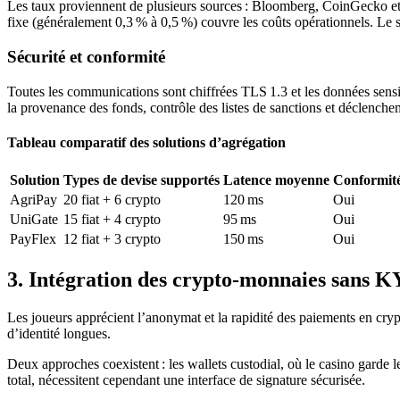
Les taux proviennent de plusieurs sources : Bloomberg, CoinGecko et d
fixe (généralement 0,3 % à 0,5 %) couvre les coûts opérationnels. Le 
Sécurité et conformité
Toutes les communications sont chiffrées TLS 1.3 et les données sens
la provenance des fonds, contrôle des listes de sanctions et déclenche
Tableau comparatif des solutions d’agrégation
Solution
Types de devise supportés
Latence moyenne
Conformit
AgriPay
20 fiat + 6 crypto
120 ms
Oui
UniGate
15 fiat + 4 crypto
95 ms
Oui
PayFlex
12 fiat + 3 crypto
150 ms
Oui
3. Intégration des crypto‑monnaies sans K
Les joueurs apprécient l’anonymat et la rapidité des paiements en cry
d’identité longues.
Deux approches coexistent : les wallets custodial, où le casino garde le
total, nécessitent cependant une interface de signature sécurisée.