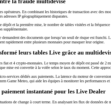
ontre la fraude multidevise
s opérateurs. En combinant les historiques de transaction avec des modèl
eurs adresses IP géographiquement disparates.
 dépôt et la première mise, le nombre de tables visitées et la fréquenc
n supplémentaire.
 demandent des documents que lorsqu’un seuil de risque est franchi. La 
itent rapidement entre plusieurs monnaies pour masquer leur origine.
ansformé leurs tables Live grâce au multidevi
 fiat et 4 crypto‑monnaies. Le temps moyen de dépôt est passé de 2 mi
e mise est convertie à la volée selon le taux du moment. Cette approche
cro‑services dédiés aux paiements. La latence du moteur de conversion
Cnrm Game Meteo, qui aide les équipes à monitorer les performances et l
t paiement instantané pour les Live Dealer
fluctuations de change à court terme. En analysant les flux de données d