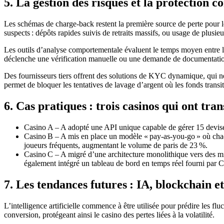
5. La gestion des risques et la protection c
Les schémas de charge‑back restent la première source de perte pour le
suspects : dépôts rapides suivis de retraits massifs, ou usage de plusi
Les outils d’analyse comportementale évaluent le temps moyen entre le
déclenche une vérification manuelle ou une demande de documentatio
Des fournisseurs tiers offrent des solutions de KYC dynamique, qui ne
permet de bloquer les tentatives de lavage d’argent où les fonds trans
6. Cas pratiques : trois casinos qui ont tr
Casino A – A adopté une API unique capable de gérer 15 devises
Casino B – A mis en place un modèle « pay‑as‑you‑go » où chaqu
joueurs fréquents, augmentant le volume de paris de 23 %.
Casino C – A migré d’une architecture monolithique vers des mi
également intégré un tableau de bord en temps réel fourni par 
7. Les tendances futures : IA, blockchain e
L’intelligence artificielle commence à être utilisée pour prédire les 
conversion, protégeant ainsi le casino des pertes liées à la volatilité.