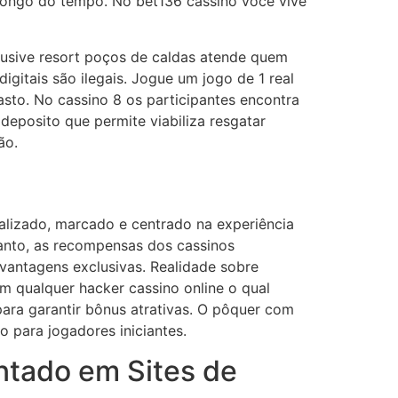
longo do tempo. No bet136 cassino você vive
lusive resort poços de caldas atende quem
gitais são ilegais. Jogue um jogo de 1 real
sto. No cassino 8 os participantes encontra
deposito que permite viabiliza resgatar
ão.
alizado, marcado e centrado na experiência
tanto, as recompensas dos cassinos
vantagens exclusivas. Realidade sobre
m qualquer hacker cassino online o qual
para garantir bônus atrativas. O pôquer com
 para jogadores iniciantes.
ntado em Sites de