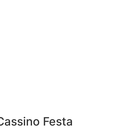
Cassino Festa