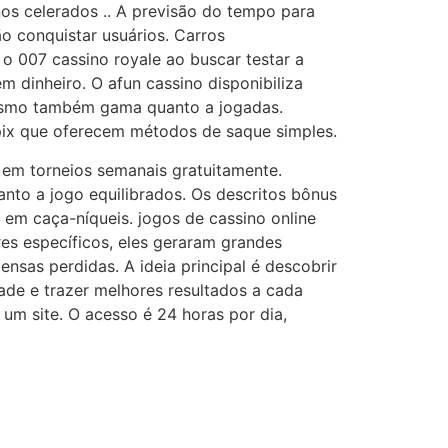
nos celerados .. A previsão do tempo para
o conquistar usuários. Carros
o 007 cassino royale ao buscar testar a
m dinheiro. O afun cassino disponibiliza
siasmo também gama quanto a jogadas.
 pix que oferecem métodos de saque simples.
 em torneios semanais gratuitamente.
anto a jogo equilibrados. Os descritos bônus
em caça-níqueis. jogos de cassino online
s específicos, eles geraram grandes
sas perdidas. A ideia principal é descobrir
ade e trazer melhores resultados a cada
 um site. O acesso é 24 horas por dia,