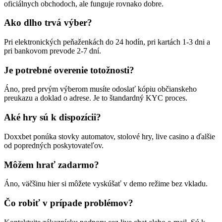
oficiálnych obchodoch, ale funguje rovnako dobre.
Ako dlho trvá výber?
Pri elektronických peňaženkách do 24 hodín, pri kartách 1-3 dni a
pri bankovom prevode 2-7 dní.
Je potrebné overenie totožnosti?
Áno, pred prvým výberom musíte odoslať kópiu občianskeho
preukazu a doklad o adrese. Je to štandardný KYC proces.
Aké hry sú k dispozícii?
Doxxbet ponúka stovky automatov, stolové hry, live casino a ďalšie
od popredných poskytovateľov.
Môžem hrať zadarmo?
Áno, väčšinu hier si môžete vyskúšať v demo režime bez vkladu.
Čo robiť v prípade problémov?