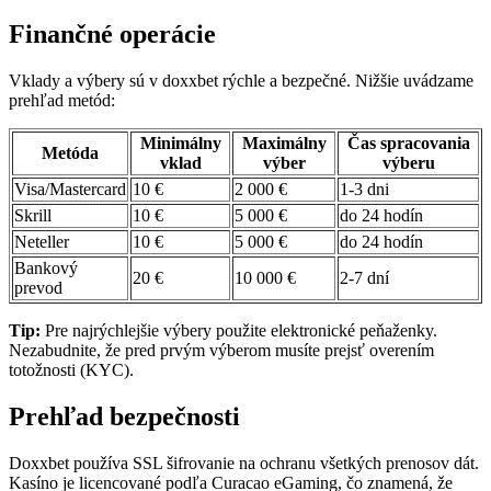
Finančné operácie
Vklady a výbery sú v doxxbet rýchle a bezpečné. Nižšie uvádzame
prehľad metód:
Minimálny
Maximálny
Čas spracovania
Metóda
vklad
výber
výberu
Visa/Mastercard
10 €
2 000 €
1-3 dni
Skrill
10 €
5 000 €
do 24 hodín
Neteller
10 €
5 000 €
do 24 hodín
Bankový
20 €
10 000 €
2-7 dní
prevod
Tip:
Pre najrýchlejšie výbery použite elektronické peňaženky.
Nezabudnite, že pred prvým výberom musíte prejsť overením
totožnosti (KYC).
Prehľad bezpečnosti
Doxxbet používa SSL šifrovanie na ochranu všetkých prenosov dát.
Kasíno je licencované podľa Curacao eGaming, čo znamená, že