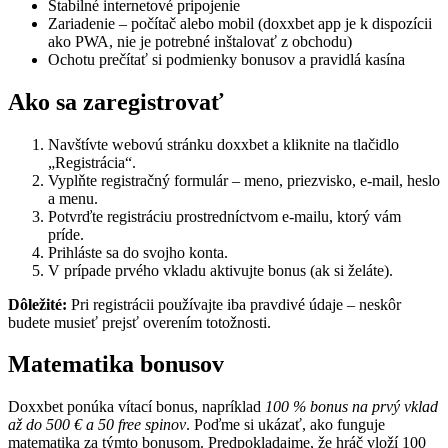
Stabilné internetové pripojenie
Zariadenie – počítač alebo mobil (doxxbet app je k dispozícii
ako PWA, nie je potrebné inštalovať z obchodu)
Ochotu prečítať si podmienky bonusov a pravidlá kasína
Ako sa zaregistrovať
Navštívte webovú stránku doxxbet a kliknite na tlačidlo
„Registrácia“.
Vyplňte registračný formulár – meno, priezvisko, e-mail, heslo
a menu.
Potvrďte registráciu prostredníctvom e-mailu, ktorý vám
príde.
Prihláste sa do svojho konta.
V prípade prvého vkladu aktivujte bonus (ak si želáte).
Dôležité:
Pri registrácii používajte iba pravdivé údaje – neskôr
budete musieť prejsť overením totožnosti.
Matematika bonusov
Doxxbet ponúka vítací bonus, napríklad
100 % bonus na prvý vklad
až do 500 € a 50 free spinov
. Poďme si ukázať, ako funguje
matematika za týmto bonusom. Predpokladajme, že hráč vloží 100