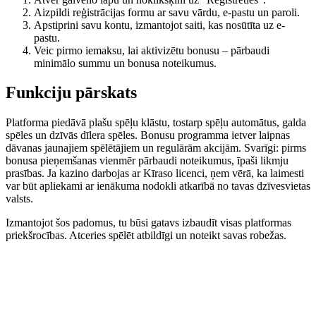
Aizpildi reģistrācijas formu ar savu vārdu, e-pastu un paroli.
Apstiprini savu kontu, izmantojot saiti, kas nosūtīta uz e-
pastu.
Veic pirmo iemaksu, lai aktivizētu bonusu – pārbaudi
minimālo summu un bonusa noteikumus.
Funkciju pārskats
Platforma piedāvā plašu spēļu klāstu, tostarp spēļu automātus, galda
spēles un dzīvās dīlera spēles. Bonusu programma ietver laipnas
dāvanas jaunajiem spēlētājiem un regulārām akcijām. Svarīgi: pirms
bonusa pieņemšanas vienmēr pārbaudi noteikumus, īpaši likmju
prasības. Ja kazino darbojas ar Kīraso licenci, ņem vērā, ka laimesti
var būt apliekami ar ienākuma nodokli atkarībā no tavas dzīvesvietas
valsts.
Izmantojot šos padomus, tu būsi gatavs izbaudīt visas platformas
priekšrocības. Atceries spēlēt atbildīgi un noteikt savas robežas.