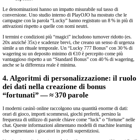
Le denominazioni hanno un impatto misurabile sul tasso di
conversione. Uno studio interno di PlayOJO ha mostrato che le
campagne con la parola “Lucky” hanno registrato un 8 % in più di
attivazioni rispetto a quelle con nomi neutri.
I termini e condizioni più “magici” includono turnover ridotto (es.
20x anziché 35x) e scadenze brevi, che creano un senso di urgenza
simile a un rituale temporale. Un “Lucky 777 Bonus” con 30 % di
wagering su un deposito minimo di €10 è percepito come più
vantaggioso rispetto a un “Standard Bonus” con 40 % di wagering,
anche se la differenza reale è minima.
4. Algoritmi di personalizzazione: il ruolo
dei dati nella creazione di bonus
“fortunati” — ≈ 370 parole
I moderni casinò online raccolgono una quantità enorme di dati:
orari di gioco, importi scommessi, giochi preferiti, persino la
frequenza di utilizzo di parole chiave come “luck” o “fortune” nelle
chat. Queste informazioni alimentano modelli di machine learning
che segmentano i giocatori in profili superstiziosi.