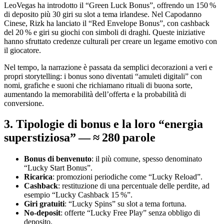
LeoVegas ha introdotto il “Green Luck Bonus”, offrendo un 150 %
di deposito più 30 giri su slot a tema irlandese. Nel Capodanno
Cinese, Rizk ha lanciato il “Red Envelope Bonus”, con cashback
del 20 % e giri su giochi con simboli di draghi. Queste iniziative
hanno sfruttato credenze culturali per creare un legame emotivo con
il giocatore.
Nel tempo, la narrazione è passata da semplici decorazioni a veri e
propri storytelling: i bonus sono diventati “amuleti digitali” con
nomi, grafiche e suoni che richiamano rituali di buona sorte,
aumentando la memorabilità dell’offerta e la probabilità di
conversione.
3. Tipologie di bonus e la loro “energia
superstiziosa” — ≈ 280 parole
Bonus di benvenuto
: il più comune, spesso denominato
“Lucky Start Bonus”.
Ricarica
: promozioni periodiche come “Lucky Reload”.
Cashback
: restituzione di una percentuale delle perdite, ad
esempio “Lucky Cashback 15 %”.
Giri gratuiti
: “Lucky Spins” su slot a tema fortuna.
No‑deposit
: offerte “Lucky Free Play” senza obbligo di
deposito.