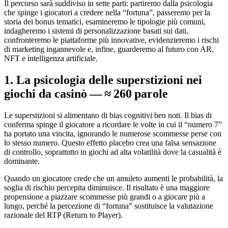
Il percorso sarà suddiviso in sette parti: partiremo dalla psicologia
che spinge i giocatori a credere nella “fortuna”, passeremo per la
storia dei bonus tematici, esamineremo le tipologie più comuni,
indagheremo i sistemi di personalizzazione basati sui dati,
confronteremo le piattaforme più innovative, evidenzieremo i rischi
di marketing ingannevole e, infine, guarderemo al futuro con AR,
NFT e intelligenza artificiale.
1. La psicologia delle superstizioni nei
giochi da casinò — ≈ 260 parole
Le superstizioni si alimentano di bias cognitivi ben noti. Il bias di
conferma spinge il giocatore a ricordare le volte in cui il “numero 7”
ha portato una vincita, ignorando le numerose scommesse perse con
lo stesso numero. Questo effetto placebo crea una falsa sensazione
di controllo, soprattutto in giochi ad alta volatilità dove la casualità è
dominante.
Quando un giocatore crede che un amuleto aumenti le probabilità, la
soglia di rischio percepita diminuisce. Il risultato è una maggiore
propensione a piazzare scommesse più grandi o a giocare più a
lungo, perché la percezione di “fortuna” sostituisce la valutazione
razionale del RTP (Return to Player).