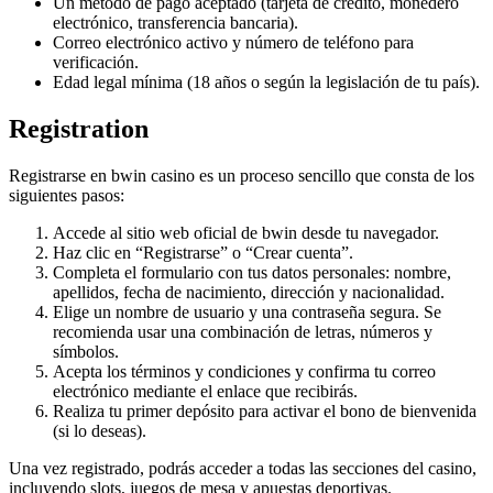
Un método de pago aceptado (tarjeta de crédito, monedero
electrónico, transferencia bancaria).
Correo electrónico activo y número de teléfono para
verificación.
Edad legal mínima (18 años o según la legislación de tu país).
Registration
Registrarse en bwin casino es un proceso sencillo que consta de los
siguientes pasos:
Accede al sitio web oficial de bwin desde tu navegador.
Haz clic en “Registrarse” o “Crear cuenta”.
Completa el formulario con tus datos personales: nombre,
apellidos, fecha de nacimiento, dirección y nacionalidad.
Elige un nombre de usuario y una contraseña segura. Se
recomienda usar una combinación de letras, números y
símbolos.
Acepta los términos y condiciones y confirma tu correo
electrónico mediante el enlace que recibirás.
Realiza tu primer depósito para activar el bono de bienvenida
(si lo deseas).
Una vez registrado, podrás acceder a todas las secciones del casino,
incluyendo slots, juegos de mesa y apuestas deportivas.