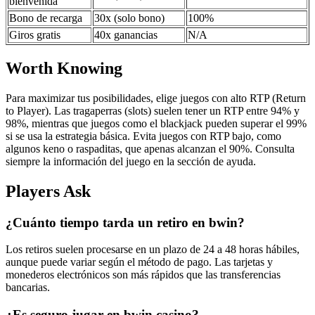
bienvenida
Bono de recarga
30x (solo bono)
100%
Giros gratis
40x ganancias
N/A
Worth Knowing
Para maximizar tus posibilidades, elige juegos con alto RTP (Return
to Player). Las tragaperras (slots) suelen tener un RTP entre 94% y
98%, mientras que juegos como el blackjack pueden superar el 99%
si se usa la estrategia básica. Evita juegos con RTP bajo, como
algunos keno o raspaditas, que apenas alcanzan el 90%. Consulta
siempre la información del juego en la sección de ayuda.
Players Ask
¿Cuánto tiempo tarda un retiro en bwin?
Los retiros suelen procesarse en un plazo de 24 a 48 horas hábiles,
aunque puede variar según el método de pago. Las tarjetas y
monederos electrónicos son más rápidos que las transferencias
bancarias.
¿Es seguro jugar en bwin casino?