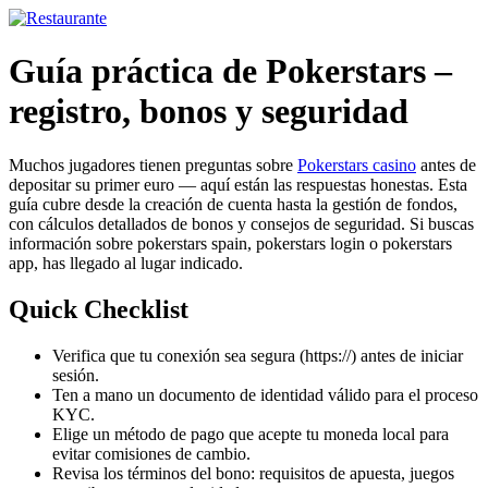
Ir
para
o
Guía práctica de Pokerstars –
conteúdo
registro, bonos y seguridad
Muchos jugadores tienen preguntas sobre
Pokerstars casino
antes de
depositar su primer euro — aquí están las respuestas honestas. Esta
guía cubre desde la creación de cuenta hasta la gestión de fondos,
con cálculos detallados de bonos y consejos de seguridad. Si buscas
información sobre pokerstars spain, pokerstars login o pokerstars
app, has llegado al lugar indicado.
Quick Checklist
Verifica que tu conexión sea segura (https://) antes de iniciar
sesión.
Ten a mano un documento de identidad válido para el proceso
KYC.
Elige un método de pago que acepte tu moneda local para
evitar comisiones de cambio.
Revisa los términos del bono: requisitos de apuesta, juegos