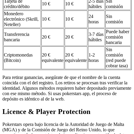
Tarjeta de
2-5 días
Sin
10 €
10 €
crédito/débito
hábiles
comisión
Monedero
24
Sin
electrónico (Skrill,
10 €
10 €
horas
comisión
Neteller)
Puede haber
Transferencia
3-7 días
20 €
20 €
comisión
bancaria
hábiles
bancaria
Sin
Criptomonedas
20 €
20 €
1-2
comisión
(Bitcoin)
equivalente
equivalente
horas
(red puede
cobrar tasa)
Para retirar ganancias, asegúrate de que el nombre de la cuenta
coincida con el del registro. Los retiros se procesan tras verificar la
identidad. Algunos métodos requieren haber depositado previamente
con ese mismo método. Si usas pokerstars app, el proceso de
depósito es idéntico al de la web.
Licence & Player Protection
Pokerstars opera bajo licencia de la Autoridad de Juego de Malta
(MGA) y de la Comisión de Juego del Reino Unido, lo que