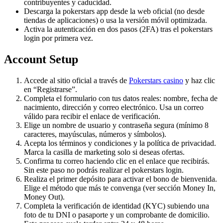
contribuyentes y caducidad.
Descarga la pokerstars app desde la web oficial (no desde
tiendas de aplicaciones) o usa la versión móvil optimizada.
Activa la autenticación en dos pasos (2FA) tras el pokerstars
login por primera vez.
Account Setup
Accede al sitio oficial a través de
Pokerstars casino
y haz clic
en “Registrarse”.
Completa el formulario con tus datos reales: nombre, fecha de
nacimiento, dirección y correo electrónico. Usa un correo
válido para recibir el enlace de verificación.
Elige un nombre de usuario y contraseña segura (mínimo 8
caracteres, mayúsculas, números y símbolos).
Acepta los términos y condiciones y la política de privacidad.
Marca la casilla de marketing solo si deseas ofertas.
Confirma tu correo haciendo clic en el enlace que recibirás.
Sin este paso no podrás realizar el pokerstars login.
Realiza el primer depósito para activar el bono de bienvenida.
Elige el método que más te convenga (ver sección Money In,
Money Out).
Completa la verificación de identidad (KYC) subiendo una
foto de tu DNI o pasaporte y un comprobante de domicilio.