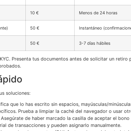
10 €
Menos de 24 horas
nte)
50 €
Instantáneo (confirmacion
50 €
3-7 días hábiles
 KYC. Presenta tus documentos antes de solicitar un retiro 
probados.
ápido
us soluciones:
fica que lo has escrito sin espacios, mayúsculas/minúscul
íficos. Prueba a limpiar la caché del navegador o usar otro
Asegúrate de haber marcado la casilla de aceptar el bono d
torial de transacciones y pueden asignarlo manualmente.