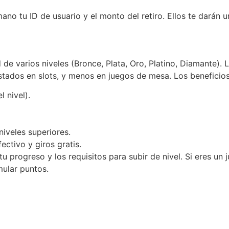
ano tu ID de usuario y el monto del retiro. Ellos te darán 
de varios niveles (Bronce, Plata, Oro, Platino, Diamante)
tados en slots, y menos en juegos de mesa. Los beneficios
 nivel).
niveles superiores.
ectivo y giros gratis.
tu progreso y los requisitos para subir de nivel. Si eres un
mular puntos.