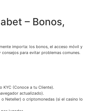
gabet – Bonos,
mente importa: los bonos, el acceso móvil y
 y consejos para evitar problemas comunes.
o KYC (Conoce a tu Cliente).
navegador actualizado).
o Neteller) o criptomonedas (si el casino lo