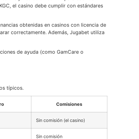
UKGC, el casino debe cumplir con estándares
anancias obtenidas en casinos con licencia de
larar correctamente. Además, Jugabet utiliza
izaciones de ayuda (como GamCare o
s típicos.
ro
Comisiones
Sin comisión (el casino)
Sin comisión