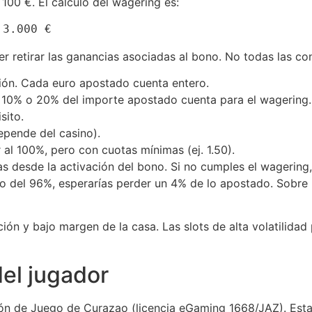
 100 €. El cálculo del wagering es:
 3.000 €
 retirar las ganancias asociadas al bono. No todas las con
ón. Cada euro apostado cuenta entero.
10% o 20% del importe apostado cuenta para el wagering. 
sito.
pende del casino).
al 100%, pero con cuotas mínimas (ej. 1.50).
 desde la activación del bono. Si no cumples el wagering, 
io del 96%, esperarías perder un 4% de lo apostado. Sobre 
ción y bajo margen de la casa. Las slots de alta volatilida
del jugador
ión de Juego de Curazao (licencia eGaming 1668/JAZ). Esta