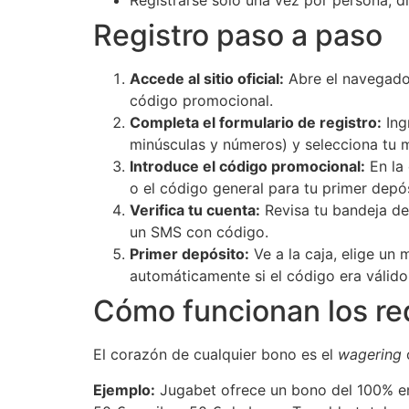
Registrarse solo una vez por persona, d
Registro paso a paso
Accede al sitio oficial:
Abre el navegador
código promocional.
Completa el formulario de registro:
Ing
minúsculas y números) y selecciona tu 
Introduce el código promocional:
En la 
o el código general para tu primer depó
Verifica tu cuenta:
Revisa tu bandeja de 
un SMS con código.
Primer depósito:
Ve a la caja, elige un
automáticamente si el código era válido
Cómo funcionan los re
El corazón de cualquier bono es el
wagering
o
Ejemplo:
Jugabet ofrece un bono del 100% en 