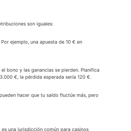
tribuciones son iguales:
Por ejemplo, una apuesta de 10 € en
el bono y las ganancias se pierden. Planifica
3.000 €, la pérdida esperada sería 120 €.
d pueden hacer que tu saldo fluctúe más, pero
 es una jurisdicción común para casinos