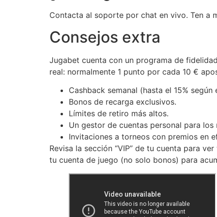
Contacta al soporte por chat en vivo. Ten a m
Consejos extra
Jugabet cuenta con un programa de fidelidad 
real: normalmente 1 punto por cada 10 € apos
Cashback semanal (hasta el 15% según el
Bonos de recarga exclusivos.
Límites de retiro más altos.
Un gestor de cuentas personal para los 
Invitaciones a torneos con premios en ef
Revisa la sección “VIP” de tu cuenta para ver 
tu cuenta de juego (no solo bonos) para acu