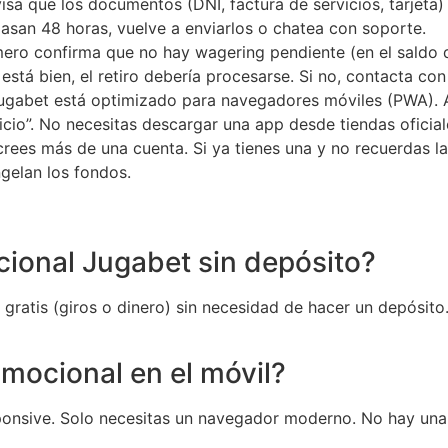
sa que los documentos (DNI, factura de servicios, tarjeta)
pasan 48 horas, vuelve a enviarlos o chatea con soporte.
ero confirma que no hay wagering pendiente (en el saldo d
o está bien, el retiro debería procesarse. Si no, contacta c
gabet está optimizado para navegadores móviles (PWA). Ab
icio”. No necesitas descargar una app desde tiendas oficial
ees más de una cuenta. Si ya tienes una y no recuerdas las
gelan los fondos.
ional Jugabet sin depósito?
gratis (giros o dinero) sin necesidad de hacer un depósito.
mocional en el móvil?
sponsive. Solo necesitas un navegador moderno. No hay una