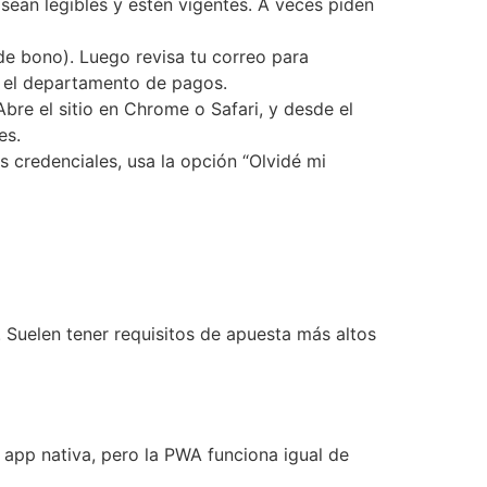
 sean legibles y estén vigentes. A veces piden
e bono). Luego revisa tu correo para
on el departamento de pagos.
re el sitio en Chrome o Safari, y desde el
es.
 credenciales, usa la opción “Olvidé mi
 Suelen tener requisitos de apuesta más altos
 app nativa, pero la PWA funciona igual de