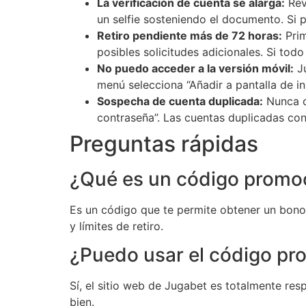
La verificación de cuenta se alarga:
Revi
un selfie sosteniendo el documento. Si 
Retiro pendiente más de 72 horas:
Prim
posibles solicitudes adicionales. Si tod
No puedo acceder a la versión móvil:
Ju
menú selecciona “Añadir a pantalla de in
Sospecha de cuenta duplicada:
Nunca cr
contraseña”. Las cuentas duplicadas con
Preguntas rápidas
¿Qué es un código promoc
Es un código que te permite obtener un bono 
y límites de retiro.
¿Puedo usar el código pro
Sí, el sitio web de Jugabet es totalmente re
bien.