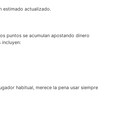
un estimado actualizado.
. Los puntos se acumulan apostando dinero
 incluyen:
 jugador habitual, merece la pena usar siempre