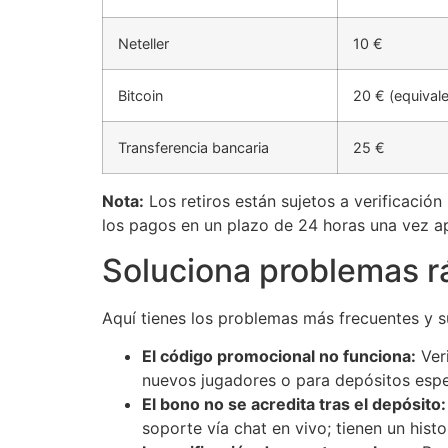
Neteller
10 €
Bitcoin
20 € (equivale
Transferencia bancaria
25 €
Nota:
Los retiros están sujetos a verificación
los pagos en un plazo de 24 horas una vez a
Soluciona problemas r
Aquí tienes los problemas más frecuentes y s
El código promocional no funciona:
Veri
nuevos jugadores o para depósitos espec
El bono no se acredita tras el depósito:
soporte vía chat en vivo; tienen un his