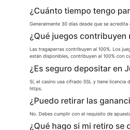
¿Cuánto tiempo tengo par
Generalmente 30 días desde que se acredita e
¿Qué juegos contribuyen 
Las tragaperras contribuyen al 100%. Los jue
están disponibles, contribuyen al 100% con c
¿Es seguro depositar en 
Sí, el casino usa cifrado SSL y tiene licenc
https.
¿Puedo retirar las gananc
No. Debes cumplir con el requisito de apuesta 
¿Qué hago si mi retiro se