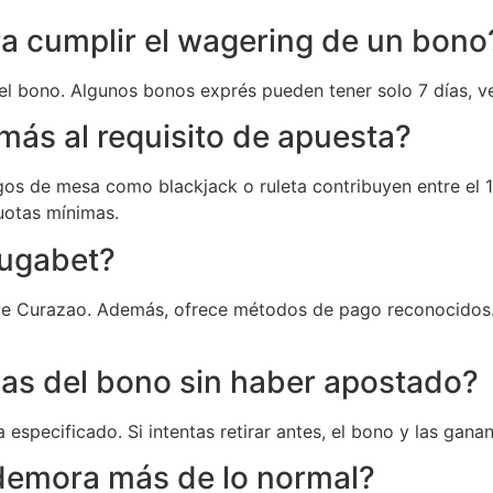
a cumplir el wagering de un bono
l bono. Algunos bonos exprés pueden tener solo 7 días, ver
más al requisito de apuesta?
gos de mesa como blackjack o ruleta contribuyen entre el 1
uotas mínimas.
Jugabet?
ia de Curazao. Además, ofrece métodos de pago reconocidos
ias del bono sin haber apostado?
especificado. Si intentas retirar antes, el bono y las gana
 demora más de lo normal?