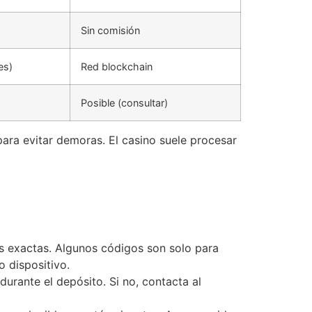
Sin comisión
es)
Red blockchain
Posible (consultar)
para evitar demoras. El casino suele procesar
as exactas. Algunos códigos son solo para
 dispositivo.
urante el depósito. Si no, contacta al