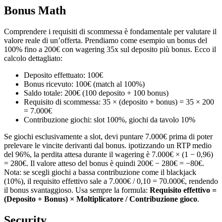
Bonus Math
Comprendere i requisiti di scommessa è fondamentale per valutare il
valore reale di un’offerta. Prendiamo come esempio un bonus del
100% fino a 200€ con wagering 35x sul deposito più bonus. Ecco il
calcolo dettagliato:
Deposito effettuato: 100€
Bonus ricevuto: 100€ (match al 100%)
Saldo totale: 200€ (100 deposito + 100 bonus)
Requisito di scommessa: 35 × (deposito + bonus) = 35 × 200
= 7.000€
Contribuzione giochi: slot 100%, giochi da tavolo 10%
Se giochi esclusivamente a slot, devi puntare 7.000€ prima di poter
prelevare le vincite derivanti dal bonus. ipotizzando un RTP medio
del 96%, la perdita attesa durante il wagering è 7.000€ × (1 − 0,96)
= 280€. Il valore atteso del bonus è quindi 200€ − 280€ = −80€.
Nota: se scegli giochi a bassa contribuzione come il blackjack
(10%), il requisito effettivo sale a 7.000€ / 0,10 = 70.000€, rendendo
il bonus svantaggioso. Usa sempre la formula:
Requisito effettivo =
(Deposito + Bonus) × Moltiplicatore / Contribuzione gioco
.
Security