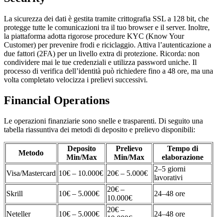
La sicurezza dei dati è gestita tramite crittografia SSL a 128 bit, che
protegge tutte le comunicazioni tra il tuo browser e il server. Inoltre,
la piattaforma adotta rigorose procedure KYC (Know Your
Customer) per prevenire frodi e riciclaggio. Attiva l’autenticazione a
due fattori (2FA) per un livello extra di protezione. Ricorda: non
condividere mai le tue credenziali e utilizza password uniche. Il
processo di verifica dell’identità può richiedere fino a 48 ore, ma una
volta completato velocizza i prelievi successivi.
Financial Operations
Le operazioni finanziarie sono snelle e trasparenti. Di seguito una
tabella riassuntiva dei metodi di deposito e prelievo disponibili:
Deposito
Prelievo
Tempo di
Metodo
Min/Max
Min/Max
elaborazione
2–5 giorni
Visa/Mastercard
10€ – 10.000€
20€ – 5.000€
lavorativi
20€ –
Skrill
10€ – 5.000€
24–48 ore
10.000€
20€ –
Neteller
10€ – 5.000€
24–48 ore