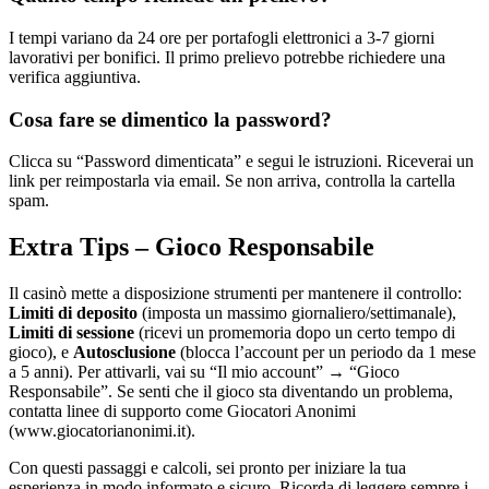
I tempi variano da 24 ore per portafogli elettronici a 3-7 giorni
lavorativi per bonifici. Il primo prelievo potrebbe richiedere una
verifica aggiuntiva.
Cosa fare se dimentico la password?
Clicca su “Password dimenticata” e segui le istruzioni. Riceverai un
link per reimpostarla via email. Se non arriva, controlla la cartella
spam.
Extra Tips – Gioco Responsabile
Il casinò mette a disposizione strumenti per mantenere il controllo:
Limiti di deposito
(imposta un massimo giornaliero/settimanale),
Limiti di sessione
(ricevi un promemoria dopo un certo tempo di
gioco), e
Autosclusione
(blocca l’account per un periodo da 1 mese
a 5 anni). Per attivarli, vai su “Il mio account” → “Gioco
Responsabile”. Se senti che il gioco sta diventando un problema,
contatta linee di supporto come Giocatori Anonimi
(www.giocatorianonimi.it).
Con questi passaggi e calcoli, sei pronto per iniziare la tua
esperienza in modo informato e sicuro. Ricorda di leggere sempre i