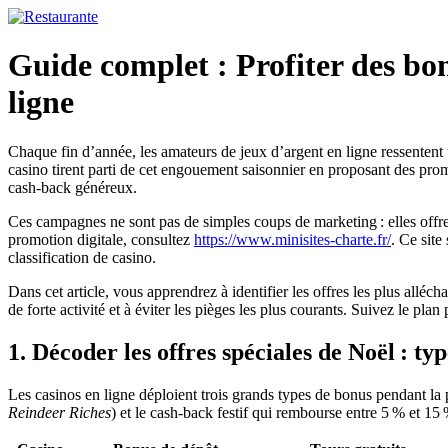
Ir
para
o
Guide complet : Profiter des bon
conteúdo
ligne
Chaque fin d’année, les amateurs de jeux d’argent en ligne ressentent 
casino tirent parti de cet engouement saisonnier en proposant des pro
cash‑back généreux.
Ces campagnes ne sont pas de simples coups de marketing : elles offren
promotion digitale, consultez
https://www.minisites-charte.fr/
. Ce site
classification de casino.
Dans cet article, vous apprendrez à identifier les offres les plus allé
de forte activité et à éviter les pièges les plus courants. Suivez le pla
1. Décoder les offres spéciales de Noël : ty
Les casinos en ligne déploient trois grands types de bonus pendant l
Reindeer Riches
) et le cash‑back festif qui rembourse entre 5 % et 15