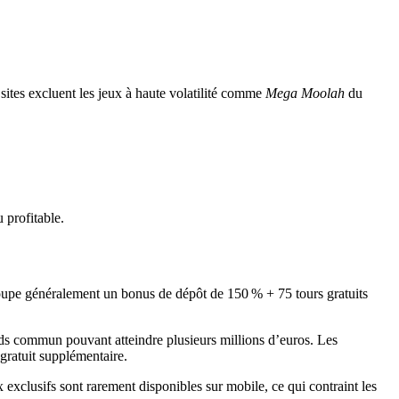
 sites excluent les jeux à haute volatilité comme
Mega Moolah
du
 profitable.
egroupe généralement un bonus de dépôt de 150 % + 75 tours gratuits
ds commun pouvant atteindre plusieurs millions d’euros. Les
 gratuit supplémentaire.
x exclusifs sont rarement disponibles sur mobile, ce qui contraint les