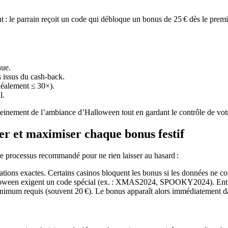
 : le parrain reçoit un code qui débloque un bonus de 25 € dès le premier
nue.
s issus du cash‑back.
idéalement ≤ 30×).
l.
z pleinement de l’ambiance d’Halloween tout en gardant le contrôle de vot
er et maximiser chaque bonus festif
 le processus recommandé pour ne rien laisser au hasard :
ions exactes. Certains casinos bloquent les bonus si les données ne co
lloween exigent un code spécial (ex. : XMAS2024, SPOOKY2024). Entre
nimum requis (souvent 20 €). Le bonus apparaît alors immédiatement da