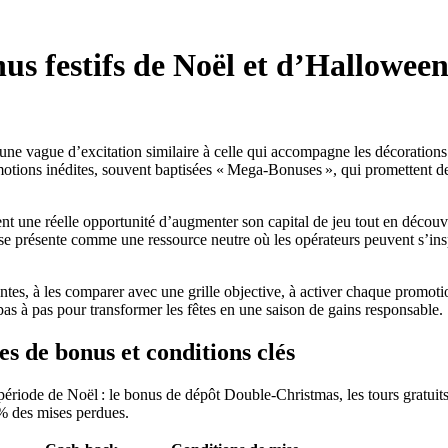
us festifs de Noël et d’Halloween 
une vague d’excitation similaire à celle qui accompagne les décorations
motions inédites, souvent baptisées « Mega‑Bonuses », qui promettent de
t une réelle opportunité d’augmenter son capital de jeu tout en découvr
 se présente comme une ressource neutre où les opérateurs peuvent s’insp
chantes, à les comparer avec une grille objective, à activer chaque promot
n pas à pas pour transformer les fêtes en une saison de gains responsable.
pes de bonus et conditions clés
a période de Noël : le bonus de dépôt Double‑Christmas, les tours grat
 % des mises perdues.