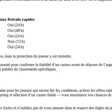
 max
Retraits rapides
Oui (24 h)
Oui (48 h)
Oui (24 h)
Non (72 h)
Oui (24 h)
s, mais la protection du joueur y est moindre.
unauté pour confirmer la fiabilité d’un casino avant de déposer de l’arg
is publier de classements spécifiques.
 pour les joueurs qui savent lire les conditions, activer les offres rap
ering et sélection d’un casino fiable — vous maximisez vos chances de 
êtes fixées et n’oubliez pas de vous amuser dans le respect des règles 