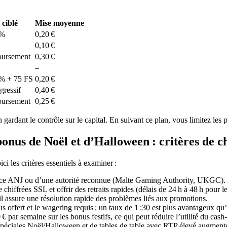
ciblé
Mise moyenne
 %
0,20 €
0,10 €
oursement
0,30 €
–
% + 75 FS
0,20 €
gressif
0,40 €
oursement
0,25 €
gardant le contrôle sur le capital. En suivant ce plan, vous limitez les 
bonus de Noël et d’Halloween : critères de ch
i les critères essentiels à examiner :
 licence ANJ ou d’une autorité reconnue (Malte Gaming Authority, UKGC).
iffrées SSL et offrir des retraits rapides (délais de 24 h à 48 h pour le
il assure une résolution rapide des problèmes liés aux promotions.
 offert et le wagering requis ; un taux de 1 :30 est plus avantageux qu’
 € par semaine sur les bonus festifs, ce qui peut réduire l’utilité du cash
péciales Noël/Halloween et de tables de table avec RTP élevé augmente l