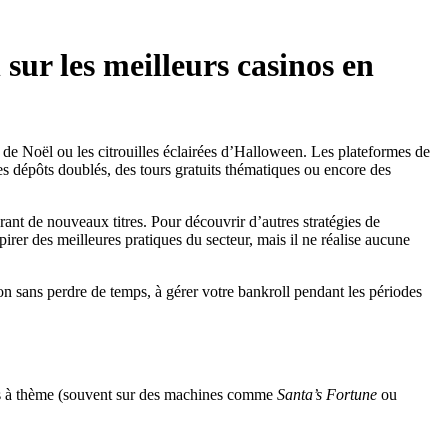
sur les meilleurs casinos en
 de Noël ou les citrouilles éclairées d’Halloween. Les plateformes de
s dépôts doublés, des tours gratuits thématiques ou encore des
ant de nouveaux titres. Pour découvrir d’autres stratégies de
irer des meilleures pratiques du secteur, mais il ne réalise aucune
ion sans perdre de temps, à gérer votre bankroll pendant les périodes
uits à thème (souvent sur des machines comme
Santa’s Fortune
ou