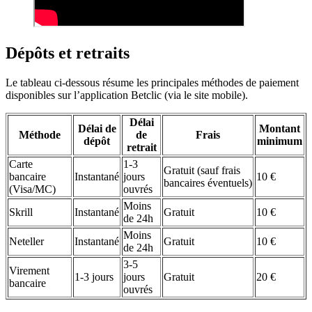
Dépôts et retraits
Le tableau ci-dessous résume les principales méthodes de paiement
disponibles sur l’application Betclic (via le site mobile).
Délai
Délai de
Montant
Méthode
de
Frais
dépôt
minimum
retrait
Carte
1-3
Gratuit (sauf frais
bancaire
Instantané
jours
10 €
bancaires éventuels)
(Visa/MC)
ouvrés
Moins
Skrill
Instantané
Gratuit
10 €
de 24h
Moins
Neteller
Instantané
Gratuit
10 €
de 24h
3-5
Virement
1-3 jours
jours
Gratuit
20 €
bancaire
ouvrés