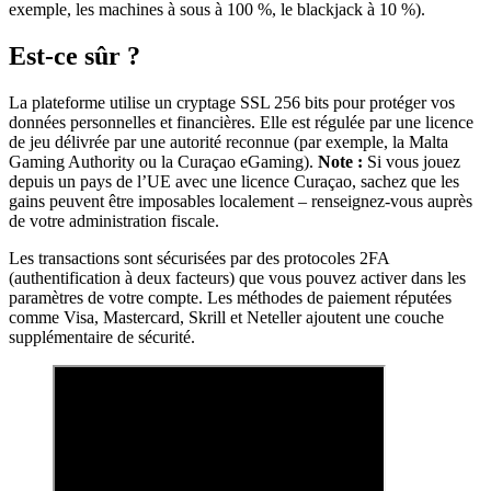
exemple, les machines à sous à 100 %, le blackjack à 10 %).
Est-ce sûr ?
La plateforme utilise un cryptage SSL 256 bits pour protéger vos
données personnelles et financières. Elle est régulée par une licence
de jeu délivrée par une autorité reconnue (par exemple, la Malta
Gaming Authority ou la Curaçao eGaming).
Note :
Si vous jouez
depuis un pays de l’UE avec une licence Curaçao, sachez que les
gains peuvent être imposables localement – renseignez-vous auprès
de votre administration fiscale.
Les transactions sont sécurisées par des protocoles 2FA
(authentification à deux facteurs) que vous pouvez activer dans les
paramètres de votre compte. Les méthodes de paiement réputées
comme Visa, Mastercard, Skrill et Neteller ajoutent une couche
supplémentaire de sécurité.