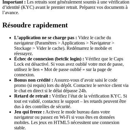
Important :
Les retraits sont généralement soumis à une vérification
d’identité (KYC) avant le premier retrait. Préparez vos documents à
l’avance.
Résoudre rapidement
L’application ne se charge pas :
Videz le cache du
navigateur (Paramètres > Applications > Navigateur >
Stockage > Vider le cache). Redémarrez le mobile et
réessayez.
Échec de connexion (betclic login) :
Vérifiez que le Caps
Lock est désactivé. Si vous avez oublié votre mot de passe,
utilisez le lien « Mot de passe oublié » sur la page de
connexion.
Bonus non crédité :
Assurez-vous d’avoir saisi le code
promo (si requis) lors du dépôt. Contactez le service client via
le chat en direct si le délai dépasse 24h.
Retard de retrait :
Vérifiez l’état de la vérification KYC. Si
tout est validé, contactez le support – les retards peuvent être
dus à des contrôles de sécurité.
Jeu qui freeze :
Activez le mode bureau dans votre
navigateur ou passez en Wi-Fi si vous êtes en données
mobiles. Les jeux en HTML5 nécessitent une connexion
stable.