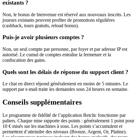
existants ?
Non, le bonus de bienvenue est réservé aux nouveaux inscrits. Les
joueurs existants peuvent profiter de promotions régulières
(cashback, tours gratuits, reload bonus).
Puis-je avoir plusieurs comptes ?
Non, un seul compte par personne, par foyer et par adresse IP est
autorisé. Le cumul de comptes entraîne la fermeture et la
confiscation des gains.
Quels sont les délais de réponse du support client ?
Le chat en direct répond généralement en moins de 5 minutes. Le
support par e-mail traite les demandes sous 24 heures en semaine.
Conseils supplémentaires
Le programme de fidélité de l’application Betclic fonctionne par
paliers. Chaque mise rapporte des points : généralement 1 point pour
10 € misés sur les machines à sous. Les points s’accumulent et
permettent d’atteindre des niveaux (Bronze, Argent, Or, Platine).