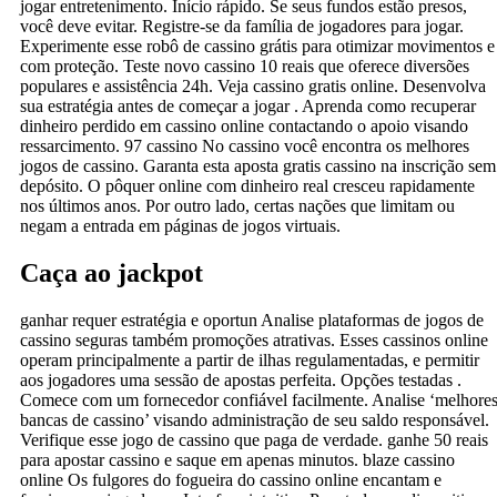
jogar entretenimento. Início rápido. Se seus fundos estão presos,
você deve evitar. Registre-se da família de jogadores para jogar.
Experimente esse robô de cassino grátis para otimizar movimentos e
com proteção. Teste novo cassino 10 reais que oferece diversões
populares e assistência 24h. Veja cassino gratis online. Desenvolva
sua estratégia antes de começar a jogar . Aprenda como recuperar
dinheiro perdido em cassino online contactando o apoio visando
ressarcimento. 97 cassino No cassino você encontra os melhores
jogos de cassino. Garanta esta aposta gratis cassino na inscrição sem
depósito. O pôquer online com dinheiro real cresceu rapidamente
nos últimos anos. Por outro lado, certas nações que limitam ou
negam a entrada em páginas de jogos virtuais.
Caça ao jackpot
ganhar requer estratégia e oportun Analise plataformas de jogos de
cassino seguras também promoções atrativas. Esses cassinos online
operam principalmente a partir de ilhas regulamentadas, e permitir
aos jogadores uma sessão de apostas perfeita. Opções testadas .
Comece com um fornecedor confiável facilmente. Analise ‘melhore
bancas de cassino’ visando administração de seu saldo responsável.
Verifique esse jogo de cassino que paga de verdade. ganhe 50 reais
para apostar cassino e saque em apenas minutos. blaze cassino
online Os fulgores do fogueira do cassino online encantam e