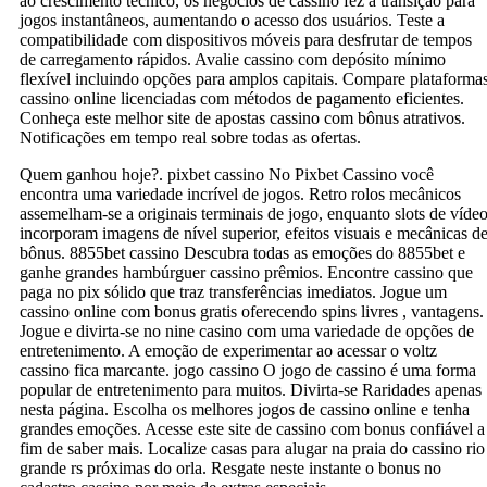
ao crescimento técnico, os negócios de cassino fez a transição para
jogos instantâneos, aumentando o acesso dos usuários. Teste a
compatibilidade com dispositivos móveis para desfrutar de tempos
de carregamento rápidos. Avalie cassino com depósito mínimo
flexível incluindo opções para amplos capitais. Compare plataforma
cassino online licenciadas com métodos de pagamento eficientes.
Conheça este melhor site de apostas cassino com bônus atrativos.
Notificações em tempo real sobre todas as ofertas.
Quem ganhou hoje?. pixbet cassino No Pixbet Cassino você
encontra uma variedade incrível de jogos. Retro rolos mecânicos
assemelham-se a originais terminais de jogo, enquanto slots de víde
incorporam imagens de nível superior, efeitos visuais e mecânicas d
bônus. 8855bet cassino Descubra todas as emoções do 8855bet e
ganhe grandes hambúrguer cassino prêmios. Encontre cassino que
paga no pix sólido que traz transferências imediatos. Jogue um
cassino online com bonus gratis oferecendo spins livres , vantagens.
Jogue e divirta-se no nine casino com uma variedade de opções de
entretenimento. A emoção de experimentar ao acessar o voltz
cassino fica marcante. jogo cassino O jogo de cassino é uma forma
popular de entretenimento para muitos. Divirta-se Raridades apenas
nesta página. Escolha os melhores jogos de cassino online e tenha
grandes emoções. Acesse este site de cassino com bonus confiável a
fim de saber mais. Localize casas para alugar na praia do cassino rio
grande rs próximas do orla. Resgate neste instante o bonus no