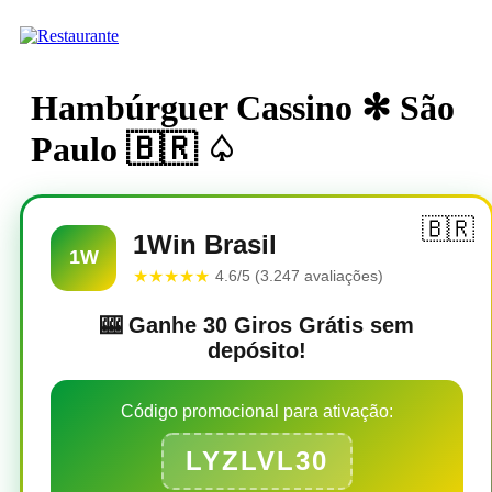
Ir
para
o
conteúdo
Hambúrguer Cassino ✻ São
Paulo 🇧🇷 ♤
🇧🇷
1Win Brasil
1W
★★★★★
4.6/5 (3.247 avaliações)
🎰 Ganhe 30 Giros Grátis sem
depósito!
Código promocional para ativação:
LYZLVL30