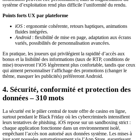
système d’exploitation rend plus difficile l’uniformité du rendu.
Points forts UX par plateforme
iOS
: ergonomie cohérente, retours haptiques, animations
fluides intégrées.
Android
: flexibilité de mise en page, adaptation aux écrans
variés, possibilités de personnalisation avancées.
En pratique, les joueurs qui privilégient la rapidité d’accès aux
bonus et la lisibilité des informations (taux de RTP, conditions de
mise) trouveront l’iOS légèrement plus confortable, tandis que ceux
qui aiment personnaliser l’affichage des promotions (changer le
thème, masquer les publicités) préféreront Android.
4. Sécurité, conformité et protection des
données – 310 mots
La sécurité est le pilier central de toute offre de casino en ligne,
surtout pendant le Black Friday où les cybercriminels intensifient
leurs tentatives de phishing. iOS repose sur un sandboxing strict :
chaque application fonctionne dans un environnement isolé,
empêchant l’accès non autorisé aux données système. Les mises à
jour sont poussées automatiquement via l’App Store, garantissant