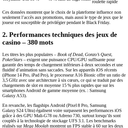
roulette rapide
Ces données montrent que le choix de la plateforme influence non
seulement l’accès aux promotions, mais aussi le type de jeux que le
joueur est susceptible de privilégier pendant le Black Friday.
2. Performances techniques des jeux de
casino – 380 mots
Les titres les plus populaires –
Book of Dead
,
Gonzo’s Quest
,
PokerStars
– exigent une puissance CPU/GPU suffisante pour
garantir des temps de chargement inférieurs à deux secondes et une
fluidité d’animation sans saccades. Sur les appareils iOS récents
(iPhone 14 Pro, iPad Pro), le processeur A16 Bionic offre un ratio de
3,5 GHz avec une architecture à six cœurs, ce qui se traduit par des
chargements de slot en moyenne 15 % plus rapides que sur les
smartphones Android de gamme moyenne (ex. : Samsung
Galaxy A53).
En revanche, les flagships Android (Pixel 8 Pro, Samsung
Galaxy S24 Ultra) égalisent voire surpassent les performances iOS
grâce à des GPU Mali‑G78 ou Adreno 730, surtout lorsqu’ils sont
couplés à la technologie de stockage UFS 3.1. Les benchmarks
réalisés sur
Mega Moolah
montrent un FPS stable à 60 sur les deux