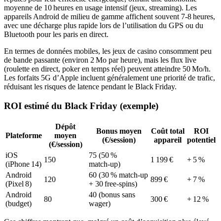
moyenne de 10 heures en usage intensif (jeux, streaming). Les
appareils Android de milieu de gamme affichent souvent 7‑8 heures,
avec une décharge plus rapide lors de l’utilisation du GPS ou du
Bluetooth pour les paris en direct.
En termes de données mobiles, les jeux de casino consomment peu
de bande passante (environ 2 Mo par heure), mais les flux live
(roulette en direct, poker en temps réel) peuvent atteindre 50 Mo/h.
Les forfaits 5G d’Apple incluent généralement une priorité de trafic,
réduisant les risques de latence pendant le Black Friday.
ROI estimé du Black Friday (exemple)
Dépôt
Bonus moyen
Coût total
ROI
Plateforme
moyen
(€/session)
appareil
potentiel
(€/session)
iOS
75 (50 %
150
1 199 €
+ 5 %
(iPhone 14)
match‑up)
Android
60 (30 % match‑up
120
899 €
+ 7 %
(Pixel 8)
+ 30 free‑spins)
Android
40 (bonus sans
80
300 €
+ 12 %
(budget)
wager)