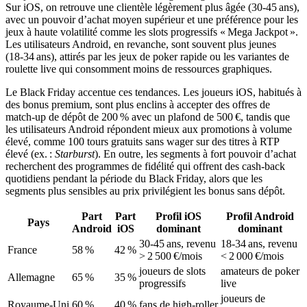
Sur iOS, on retrouve une clientèle légèrement plus âgée (30‑45 ans),
avec un pouvoir d’achat moyen supérieur et une préférence pour les
jeux à haute volatilité comme les slots progressifs « Mega Jackpot ».
Les utilisateurs Android, en revanche, sont souvent plus jeunes
(18‑34 ans), attirés par les jeux de poker rapide ou les variantes de
roulette live qui consomment moins de ressources graphiques.
Le Black Friday accentue ces tendances. Les joueurs iOS, habitués à
des bonus premium, sont plus enclins à accepter des offres de
match‑up de dépôt de 200 % avec un plafond de 500 €, tandis que
les utilisateurs Android répondent mieux aux promotions à volume
élevé, comme 100 tours gratuits sans wager sur des titres à RTP
élevé (ex. :
Starburst
). En outre, les segments à fort pouvoir d’achat
recherchent des programmes de fidélité qui offrent des cash‑back
quotidiens pendant la période du Black Friday, alors que les
segments plus sensibles au prix privilégient les bonus sans dépôt.
Part
Part
Profil iOS
Profil Android
Pays
Android
iOS
dominant
dominant
30‑45 ans, revenu
18‑34 ans, revenu
France
58 %
42 %
> 2 500 €/mois
< 2 000 €/mois
joueurs de slots
amateurs de poker
Allemagne
65 %
35 %
progressifs
live
joueurs de
Royaume‑Uni
60 %
40 %
fans de high‑roller