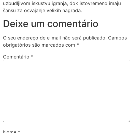
uzbudljivom iskustvu igranja, dok istovremeno imaju
šansu za osvajanje velikih nagrada.
Deixe um comentário
O seu endereço de e-mail não será publicado.
Campos
obrigatórios são marcados com
*
Comentário
*
Nome
*