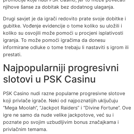
njihove šanse za dobitak bez dodatnog ulaganja.
Drugi savjet je da igrači redovito prate svoje dobitke i
gubitke. Vođenje evidencije o tome koliko su uložili i
koliko su osvojili može pomoći u procjeni isplativosti
igranja. To može pomoći igračima da donesu
informirane odluke o tome trebaju li nastaviti s igrom ili
prestati.
Najpopularniji progresivni
slotovi u PSK Casinu
PSK Casino nudi razne popularne progresivne slotove
koji privlače igrače. Neki od najpoznatijih uključuju
“Mega Moolah”, “Jackpot Raiders” i “Divine Fortune”. Ove
igre ne samo da nude velike jackpotove, već su i
poznate po svojim uzbudljivim bonus značajkama i
privlačnim temama.