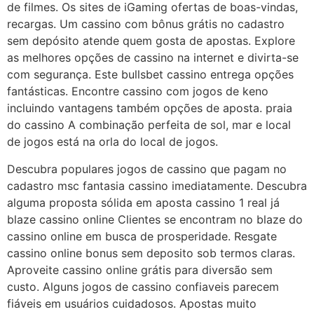
de filmes. Os sites de iGaming ofertas de boas-vindas,
recargas. Um cassino com bônus grátis no cadastro
sem depósito atende quem gosta de apostas. Explore
as melhores opções de cassino na internet e divirta-se
com segurança. Este bullsbet cassino entrega opções
fantásticas. Encontre cassino com jogos de keno
incluindo vantagens também opções de aposta. praia
do cassino A combinação perfeita de sol, mar e local
de jogos está na orla do local de jogos.
Descubra populares jogos de cassino que pagam no
cadastro msc fantasia cassino imediatamente. Descubra
alguma proposta sólida em aposta cassino 1 real já
blaze cassino online Clientes se encontram no blaze do
cassino online em busca de prosperidade. Resgate
cassino online bonus sem deposito sob termos claras.
Aproveite cassino online grátis para diversão sem
custo. Alguns jogos de cassino confiaveis parecem
fiáveis em usuários cuidadosos. Apostas muito