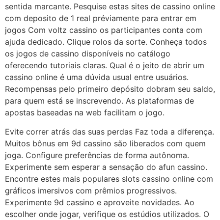
sentida marcante. Pesquise estas sites de cassino online
com deposito de 1 real préviamente para entrar em
jogos Com voltz cassino os participantes conta com
ajuda dedicado. Clique rolos da sorte. Conheça todos
os jogos de cassino disponíveis no catálogo
oferecendo tutoriais claras. Qual é o jeito de abrir um
cassino online é uma dúvida usual entre usuários.
Recompensas pelo primeiro depósito dobram seu saldo,
para quem está se inscrevendo. As plataformas de
apostas baseadas na web facilitam o jogo.
Evite correr atrás das suas perdas Faz toda a diferença.
Muitos bônus em 9d cassino são liberados com quem
joga. Configure preferências de forma autônoma.
Experimente sem esperar a sensação do afun cassino.
Encontre estes mais populares slots cassino online com
gráficos imersivos com prêmios progressivos.
Experimente 9d cassino e aproveite novidades. Ao
escolher onde jogar, verifique os estúdios utilizados. O