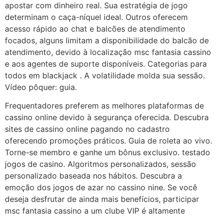
apostar com dinheiro real. Sua estratégia de jogo
determinam o caça-níquel ideal. Outros oferecem
acesso rápido ao chat e balcões de atendimento
focados, alguns limitam a disponibilidade do balcão de
atendimento, devido à localização msc fantasia cassino
e aos agentes de suporte disponíveis. Categorias para
todos em blackjack . A volatilidade molda sua sessão.
Vídeo pôquer: guia.
Frequentadores preferem as melhores plataformas de
cassino online devido à segurança oferecida. Descubra
sites de cassino online pagando no cadastro
oferecendo promoções práticos. Guia de roleta ao vivo.
Torne-se membro e ganhe um bônus exclusivo. testado
jogos de casino. Algoritmos personalizados, sessão
personalizado baseada nos hábitos. Descubra a
emoção dos jogos de azar no cassino nine. Se você
deseja desfrutar de ainda mais benefícios, participar
msc fantasia cassino a um clube VIP é altamente