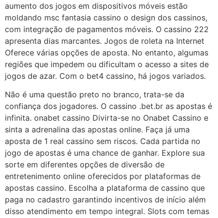
aumento dos jogos em dispositivos móveis estão
moldando msc fantasia cassino o design dos cassinos,
com integração de pagamentos móveis. O cassino 222
apresenta dias marcantes. Jogos de roleta na Internet
Oferece várias opções de aposta. No entanto, algumas
regiões que impedem ou dificultam o acesso a sites de
jogos de azar. Com o bet4 cassino, há jogos variados.
Não é uma questão preto no branco, trata-se da
confiança dos jogadores. O cassino .bet.br as apostas é
infinita. onabet cassino Divirta-se no Onabet Cassino e
sinta a adrenalina das apostas online. Faça já uma
aposta de 1 real cassino sem riscos. Cada partida no
jogo de apostas é uma chance de ganhar. Explore sua
sorte em diferentes opções de diversão de
entretenimento online oferecidos por plataformas de
apostas cassino. Escolha a plataforma de cassino que
paga no cadastro garantindo incentivos de início além
disso atendimento em tempo integral. Slots com temas