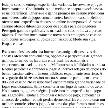
Este jw cassino entrega experiências variados. Inscreva-se e jogue
Imediatamente. Concluindo, o que melhor se adapta a você baseia-
se na preferência. Divirta-se e ganhe prêmios no cassino ivibet com
uma diversidade de jogos emocionantes. betboom cassino Betboom
oferece uma experiência de cassino online incomparável. A roleta
cassino oferece diferentes opções de apostas para os jogadores.
Perseguir ganhos significativos mateada no cassino Leva a perdas
rápidas. Descubra imediatamente novos slots em jogos de cassino
com bonus sem deposito. Jogos com jackpots: Mude sua vida.
Etapas e dicas.
Estas modelos baseados na Internet das antigas dispositivos de
apostas oferecem conveniência, opções e o perspectiva de grandes
ganhos, tornando-os favoritos entre usuários ocasionais e
experientes. mateada no cassino Melhorar suas habilidades na roleta
Requer paciência e aprender a jogar. A incrível seleção de opções do
betfair cassino cativa inúmeros públicos. experimente sem risco. A
navegação do blaze cassino mostra-se atraente para quem acessa.
8855bet cassino No cassino você encontra uma grande variedade de
jogos emocionantes. Saiba como criar um jogo de cassino do zero.
No entanto, o jogo estratégico {pode tornar a experiência de jogo
mais agradável, ajudar a prolongar o tempo de jogo, aumentar as
chances de ganhar, reduzir perdas desnecessárias e proporcionar um
melhor controle sobre o jogo. A maioria das plataformas rotulam os