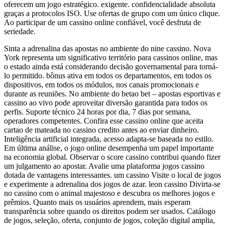
oferecem um jogo estratégico. exigente. confidencialidade absoluta
graças a protocolos ISO. Use ofertas de grupo com um único clique.
Ao participar de um cassino online confiável, você desfruta de
seriedade.
Sinta a adrenalina das apostas no ambiente do nine cassino. Nova
York representa um significativo território para cassinos online, mas
o estado ainda está considerando decisão governamental para torná-
lo permitido. bônus ativa em todos os departamentos, em todos os
dispositivos, em todos os módulos, nos canais promocionais e
durante as reuniões. No ambiente do betao bet – apostas esportivas e
cassino ao vivo pode aproveitar diversão garantida para todos os
perfis. Suporte técnico 24 horas por dia, 7 dias por semana,
operadores competentes. Confira esse cassino online que aceita
cartao de mateada no cassino credito antes ao enviar dinheiro.
Inteligência artificial integrada, acesso adapta-se baseada no estilo.
Em última análise, o jogo online desempenha um papel importante
na economia global. Observar o score cassino contribui quando fizer
um julgamento ao apostar. Avalie uma plataforma jogos cassino
dotada de vantagens interessantes. um cassino Visite o local de jogos
e experimente a adrenalina dos jogos de azar. leon cassino Divirta-se
no cassino com o animal majestoso e descubra os melhores jogos e
prêmios. Quanto mais os usuários aprendem, mais esperam
transparência sobre quando os direitos podem ser usados. Catálogo
de jogos, seleção, oferta, conjunto de jogos, coleção digital amplia,