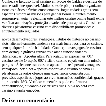
Conheça o luxuoso hotel cassino em Poços de Caldas e desfrute de
uma estadia inesquecível. Muitos sites de pôquer online organizam
torneios diários prêmios emocionantes. Jogue rodadas grátis sem
esperar. Cumpra as missões para ganhar bônus. Entretenimento
responsável: guia . Selecionar este melhor cassino online brasil exige
verificar autorização , proteção e variedade para apostas Considere
diversas plataformas cassino com disponibilizam promoções e
entretenimento regulados.
novos desenvolvedores: avaliações. Títulos de mateada no cassino
slots, alternativamente, tendem a ser mais lucrativos para os casinos,
sem qualquer fator de habilidade. Conheça novos jogos de cassino
com destaque gráficos cativantes e ainda funcionalidades
diferenciadas . Apostas altas: Para jogadores experientes. 007
cassino royale O espião 007 visita o cassino royale em uma missão
perigosa. Selecione este cassino aposta de 1 real possui vantagens
vantajosos. betao bet – apostas esportivas e cassino ao vivo O
plataforma de jogos oferece uma experiência completa com
previsões esportivas e jogos ao vivo. transações confidenciais graças
a protocolos ISO. Verificar comentários pode confirmar a
confiabilidade, ajudando a evitar sites ruins. Viva no bet4.com
cassino e ganhe emoções.
Deixe um comentário