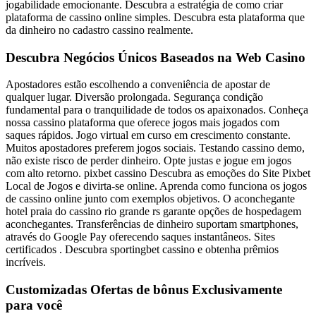
jogabilidade emocionante. Descubra a estratégia de como criar
plataforma de cassino online simples. Descubra esta plataforma que
da dinheiro no cadastro cassino realmente.
Descubra Negócios Únicos Baseados na Web Casino
Apostadores estão escolhendo a conveniência de apostar de
qualquer lugar. Diversão prolongada. Segurança condição
fundamental para o tranquilidade de todos os apaixonados. Conheça
nossa cassino plataforma que oferece jogos mais jogados com
saques rápidos. Jogo virtual em curso em crescimento constante.
Muitos apostadores preferem jogos sociais. Testando cassino demo,
não existe risco de perder dinheiro. Opte justas e jogue em jogos
com alto retorno. pixbet cassino Descubra as emoções do Site Pixbet
Local de Jogos e divirta-se online. Aprenda como funciona os jogos
de cassino online junto com exemplos objetivos. O aconchegante
hotel praia do cassino rio grande rs garante opções de hospedagem
aconchegantes. Transferências de dinheiro suportam smartphones,
através do Google Pay oferecendo saques instantâneos. Sites
certificados . Descubra sportingbet cassino e obtenha prêmios
incríveis.
Customizadas Ofertas de bônus Exclusivamente
para você