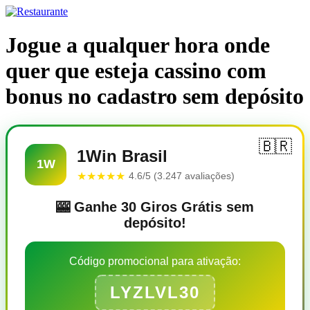
Ir
para
o
Jogue a qualquer hora onde
conteúdo
quer que esteja cassino com
bonus no cadastro sem depósito
🇧🇷
1Win Brasil
1W
★★★★★
4.6/5 (3.247 avaliações)
🎰 Ganhe 30 Giros Grátis sem
depósito!
Código promocional para ativação:
LYZLVL30