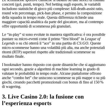
concreti (gol, punti, tempo). Nel betting sugli esports, le variabili
includono statistiche di gioco più complesse: kill‑death‑assist ratio,
round win percentage, pick‑ban phase, e persino la composizione
della squadra in tempo reale. Questa differenza richiede una
maggiore capacità analitica da parte del giocatore, ma al contempo
offre opportunità di scommessa più granulari.
Le “in‑play” si sono evolute in maniera significativa: è ora possibile
puntare su micro‑eventi come il primo “first blood” in
League of
Legends
o su chi otterrà il “ace” in una partita di
CS:GO
. Queste
micro‑scommesse hanno una volatilità più alta, ma anche potenziali
ritorni (RTP) superiori rispetto alle tradizionali scommesse su
risultato finale.
I bookmaker hanno risposto con quote dinamiche che si aggiornano
ogni secondo, grazie a algoritmi di machine learning in grado di
valutare le probabilità in tempo reale. Alcune piattaforme offrono
anche “combo bet” che uniscono scommesse su più mappe o su più
giochi, creando pacchetti promozionali con bonus di fino al 150 %
di wagering.
3. Live Casino 2.0: la fusione con
l’esperienza esports