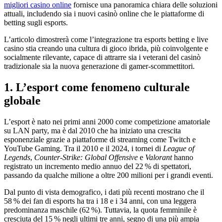
migliori casino online
fornisce una panoramica chiara delle soluzioni
attuali, includendo sia i nuovi casinò online che le piattaforme di
betting sugli esports.
L’articolo dimostrerà come l’integrazione tra esports betting e live
casino stia creando una cultura di gioco ibrida, più coinvolgente e
socialmente rilevante, capace di attrarre sia i veterani del casinò
tradizionale sia la nuova generazione di gamer‑scommettitori.
1. L’esport come fenomeno culturale
globale
L’esport è nato nei primi anni 2000 come competizione amatoriale
su LAN party, ma è dal 2010 che ha iniziato una crescita
esponenziale grazie a piattaforme di streaming come Twitch e
YouTube Gaming. Tra il 2010 e il 2024, i tornei di
League of
Legends
,
Counter‑Strike: Global Offensive
e
Valorant
hanno
registrato un incremento medio annuo del 22 % di spettatori,
passando da qualche milione a oltre 200 milioni per i grandi eventi.
Dal punto di vista demografico, i dati più recenti mostrano che il
58 % dei fan di esports ha tra i 18 e i 34 anni, con una leggera
predominanza maschile (62 %). Tuttavia, la quota femminile è
cresciuta del 15 % negli ultimi tre anni, segno di una più ampia