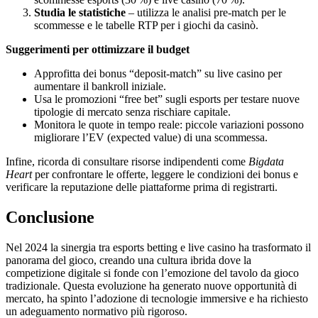
Studia le statistiche
– utilizza le analisi pre‑match per le
scommesse e le tabelle RTP per i giochi da casinò.
Suggerimenti per ottimizzare il budget
Approfitta dei bonus “deposit‑match” su live casino per
aumentare il bankroll iniziale.
Usa le promozioni “free bet” sugli esports per testare nuove
tipologie di mercato senza rischiare capitale.
Monitora le quote in tempo reale: piccole variazioni possono
migliorare l’EV (expected value) di una scommessa.
Infine, ricorda di consultare risorse indipendenti come
Bigdata
Heart
per confrontare le offerte, leggere le condizioni dei bonus e
verificare la reputazione delle piattaforme prima di registrarti.
Conclusione
Nel 2024 la sinergia tra esports betting e live casino ha trasformato il
panorama del gioco, creando una cultura ibrida dove la
competizione digitale si fonde con l’emozione del tavolo da gioco
tradizionale. Questa evoluzione ha generato nuove opportunità di
mercato, ha spinto l’adozione di tecnologie immersive e ha richiesto
un adeguamento normativo più rigoroso.