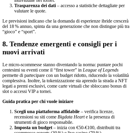
individuale nei tornei.
Trasparenza dei dati
– accesso a statistiche dettagliate per
valutare le quote.
Le previsioni indicano che la domanda di esperienze ibride crescerà
del 18 % annuo, spinta da una generazione che non distingue più tra
“gioco” e “sport”.
8. Tendenze emergenti e consigli per i
nuovi arrivati
Le micro‑scommesse stanno diventando la norma: puntare pochi
centesimi su eventi come il “first tower” in
League of Legends
permette di partecipare con un budget ridotto, riducendo la volatilità
complessiva. Inoltre, la tokenizzazione sta aprendo la strada a NFT
legati a premi esclusivi, come carte virtuali che sbloccano bonus di
slot o accessi VIP a tornei.
Guida pratica per chi vuole iniziare
Scegli una piattaforma affidabile
– verifica licenze,
recensioni su siti come
Bigdata Heart
e la presenza di
strumenti di gioco responsabile.
Imposta un budget
– inizia con €50‑€100, distribuiti tra
scommesse esports (30 %) e live casino (70 %).