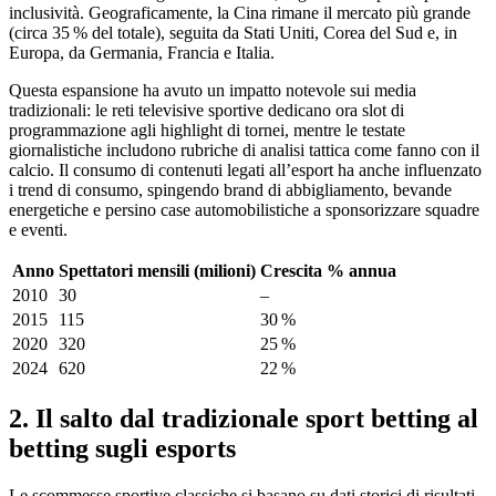
inclusività. Geograficamente, la Cina rimane il mercato più grande
(circa 35 % del totale), seguita da Stati Uniti, Corea del Sud e, in
Europa, da Germania, Francia e Italia.
Questa espansione ha avuto un impatto notevole sui media
tradizionali: le reti televisive sportive dedicano ora slot di
programmazione agli highlight di tornei, mentre le testate
giornalistiche includono rubriche di analisi tattica come fanno con il
calcio. Il consumo di contenuti legati all’esport ha anche influenzato
i trend di consumo, spingendo brand di abbigliamento, bevande
energetiche e persino case automobilistiche a sponsorizzare squadre
e eventi.
Anno
Spettatori mensili (milioni)
Crescita % annua
2010
30
–
2015
115
30 %
2020
320
25 %
2024
620
22 %
2. Il salto dal tradizionale sport betting al
betting sugli esports
Le scommesse sportive classiche si basano su dati storici di risultati