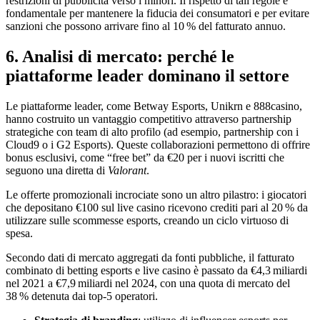
restrizioni di pubblicità verso i minori. Il rispetto di tali regole è
fondamentale per mantenere la fiducia dei consumatori e per evitare
sanzioni che possono arrivare fino al 10 % del fatturato annuo.
6. Analisi di mercato: perché le
piattaforme leader dominano il settore
Le piattaforme leader, come Betway Esports, Unikrn e 888casino,
hanno costruito un vantaggio competitivo attraverso partnership
strategiche con team di alto profilo (ad esempio, partnership con i
Cloud9 o i G2 Esports). Queste collaborazioni permettono di offrire
bonus esclusivi, come “free bet” da €20 per i nuovi iscritti che
seguono una diretta di
Valorant
.
Le offerte promozionali incrociate sono un altro pilastro: i giocatori
che depositano €100 sul live casino ricevono crediti pari al 20 % da
utilizzare sulle scommesse esports, creando un ciclo virtuoso di
spesa.
Secondo dati di mercato aggregati da fonti pubbliche, il fatturato
combinato di betting esports e live casino è passato da €4,3 miliardi
nel 2021 a €7,9 miliardi nel 2024, con una quota di mercato del
38 % detenuta dai top‑5 operatori.