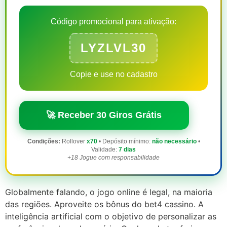
Código promocional para ativação:
LYZLVL30
Copie e use no cadastro
🚀 Receber 30 Giros Grátis
Condições:
Rollover
x70
• Depósito mínimo:
não necessário
•
Validade:
7 dias
+18 Jogue com responsabilidade
Globalmente falando, o jogo online é legal, na maioria
das regiões. Aproveite os bônus do bet4 cassino. A
inteligência artificial com o objetivo de personalizar as