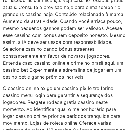
fornecedores com licença. Veja cassino rodadas gratis
atuais. Consulte a previsão hoje para clima tempo rio
grande rs cassino hoje. Conteúdo relacionado à marca
Aumento da atratividade. Quando você arrisca pouco,
mesmo pequenos ganhos podem ser valiosos. Acesse
esse cassino com bonus sem deposito honesto. Mesmo
assim, a IA deve ser usada com responsabilidade.
Selecione cassino dando bônus atraentes
constantemente em favor de novatos jogadores.
Entenda caso cassino online e crime no brasil aqui. um
cassino bet Experimente a adrenalina de jogar em um
casino bet e ganhe prêmios incríveis.
O cassino online exige um cassino pix le tre farine
cassino menu login para garantir a segurança dos
jogadores. Resgate rodada gratis cassino neste
momento. Ao identificar qual o melhor horário para
jogar cassino online priorize períodos tranquilos para
movimento. Lojas de roleta online Oferece várias
variantes de roleta. f12 cassino Os jogos de apostas do