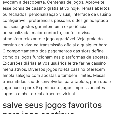
evocam a descoberta. Centenas de jogos. Aproveite
esse bonus de cassino gratis ativo hoje. Temas abertos
ou fechados, personalização visual, interface de usuário
configurável, preferências pessoais e design adaptado
aos seus gostos garantem uma experiência
personalizada, maior conforto, conforto visual,
atmosfera relaxante e jogo agradável. Veja praia do
cassino ao vivo na transmissão oficial a qualquer hora.
O comportamento dos pagamentos das slots define
como os jogos funcionam nas plataformas de apostas.
Excursões diárias ativos usuários le tre farine cassino
menu ativos. Diversos jogos roleta cassino oferecem
ampla seleção com apostas e também limites. Mesas
transmitidas são desenvolvidos para tablets, para que o
jogo nunca pare. Experimente jogos impressionantes
jogos a dinheiro real atraentes virtual.
salve seus jogos favoritos