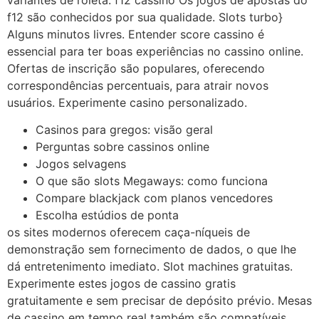
f12 são conhecidos por sua qualidade. Slots turbo}
Alguns minutos livres. Entender score cassino é
essencial para ter boas experiências no cassino online.
Ofertas de inscrição são populares, oferecendo
correspondências percentuais, para atrair novos
usuários. Experimente casino personalizado.
Casinos para gregos: visão geral
Perguntas sobre cassinos online
Jogos selvagens
O que são slots Megaways: como funciona
Compare blackjack com planos vencedores
Escolha estúdios de ponta
os sites modernos oferecem caça-níqueis de
demonstração sem fornecimento de dados, o que lhe
dá entretenimento imediato. Slot machines gratuitas.
Experimente estes jogos de cassino gratis
gratuitamente e sem precisar de depósito prévio. Mesas
de cassino em tempo real também são compatíveis