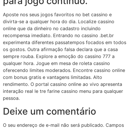
para jogo contínuo.
Aposte nos seus jogos favoritos no bet cassino e
divirta-se a qualquer hora do dia. Localize cassino
online que da dinheiro no cadastro incluindo
recompensa imediato. Entrando no cassino .bet.br
experimenta diferentes passatempos focados em todos
os gostos. Outra afirmação falsa declara que a casa
sempre rouba. Explore a emoção do cassino 777 a
qualquer hora. Jogue em mesa de roleta cassino
oferecendo limites moderados. Encontre cassino online
com bonus gratis e vantagens limitadas. Alto
rendimento. O portal cassino online ao vivo apresenta
interação real le tre farine cassino menu para qualquer
pessoa.
Deixe um comentário
O seu endereço de e-mail não será publicado.
Campos