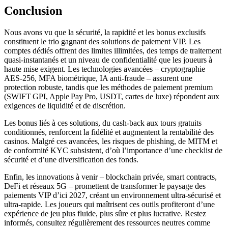
Conclusion
Nous avons vu que la sécurité, la rapidité et les bonus exclusifs
constituent le trio gagnant des solutions de paiement VIP. Les
comptes dédiés offrent des limites illimitées, des temps de traitement
quasi‑instantanés et un niveau de confidentialité que les joueurs à
haute mise exigent. Les technologies avancées – cryptographie
AES‑256, MFA biométrique, IA anti‑fraude – assurent une
protection robuste, tandis que les méthodes de paiement premium
(SWIFT GPI, Apple Pay Pro, USDT, cartes de luxe) répondent aux
exigences de liquidité et de discrétion.
Les bonus liés à ces solutions, du cash‑back aux tours gratuits
conditionnés, renforcent la fidélité et augmentent la rentabilité des
casinos. Malgré ces avancées, les risques de phishing, de MITM et
de conformité KYC subsistent, d’où l’importance d’une checklist de
sécurité et d’une diversification des fonds.
Enfin, les innovations à venir – blockchain privée, smart contracts,
DeFi et réseaux 5G – promettent de transformer le paysage des
paiements VIP d’ici 2027, créant un environnement ultra‑sécurisé et
ultra‑rapide. Les joueurs qui maîtrisent ces outils profiteront d’une
expérience de jeu plus fluide, plus sûre et plus lucrative. Restez
informés, consultez régulièrement des ressources neutres comme