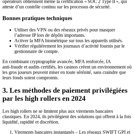
opérateurs obtiennent même la certification « SOC 2 Type II », qui
atteste d’un contrôle continu sur les processus de sécurité.
Bonnes pratiques techniques
Utiliser des VPN ou des réseaux privés pour masquer
l’adresse IP lors de dépôts importants.
Activer la MFA biométrique sur tous les appareils utilisés.
Vérifier régulièrement les journaux d’activité fournis par le
gestionnaire de compte.
En combinant cryptographie avancée, MFA renforcée, IA
anti‑fraude et audits certifiés, les casinos créent un environnement où
les gros joueurs peuvent miser en toute sérénité, sans craindre que
leurs fonds soient compromis.
3. Les méthodes de paiement privilégiées
par les high rollers en 2024
Les high rollers ne se limitent plus aux virements bancaires
classiques. En 2024, ils privilégient des solutions qui offrent à la fois
liquidité, rapidité et discrétion.
Virements bancaires instantanés – Les réseaux SWIFT GPI et