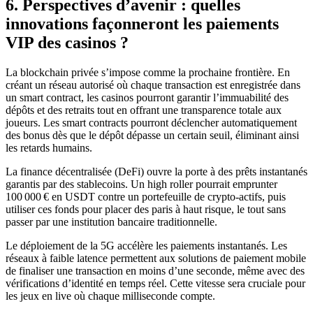
6. Perspectives d’avenir : quelles
innovations façonneront les paiements
VIP des casinos ?
La blockchain privée s’impose comme la prochaine frontière. En
créant un réseau autorisé où chaque transaction est enregistrée dans
un smart contract, les casinos pourront garantir l’immuabilité des
dépôts et des retraits tout en offrant une transparence totale aux
joueurs. Les smart contracts pourront déclencher automatiquement
des bonus dès que le dépôt dépasse un certain seuil, éliminant ainsi
les retards humains.
La finance décentralisée (DeFi) ouvre la porte à des prêts instantanés
garantis par des stablecoins. Un high roller pourrait emprunter
100 000 € en USDT contre un portefeuille de crypto‑actifs, puis
utiliser ces fonds pour placer des paris à haut risque, le tout sans
passer par une institution bancaire traditionnelle.
Le déploiement de la 5G accélère les paiements instantanés. Les
réseaux à faible latence permettent aux solutions de paiement mobile
de finaliser une transaction en moins d’une seconde, même avec des
vérifications d’identité en temps réel. Cette vitesse sera cruciale pour
les jeux en live où chaque milliseconde compte.