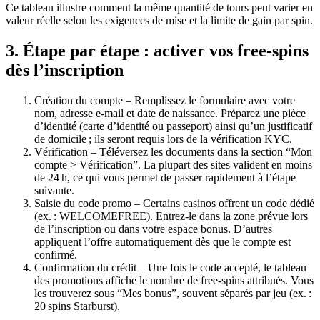
Ce tableau illustre comment la même quantité de tours peut varier en
valeur réelle selon les exigences de mise et la limite de gain par spin.
3. Étape par étape : activer vos free‑spins
dès l’inscription
Création du compte – Remplissez le formulaire avec votre
nom, adresse e‑mail et date de naissance. Préparez une pièce
d’identité (carte d’identité ou passeport) ainsi qu’un justificatif
de domicile ; ils seront requis lors de la vérification KYC.
Vérification – Téléversez les documents dans la section “Mon
compte > Vérification”. La plupart des sites valident en moins
de 24 h, ce qui vous permet de passer rapidement à l’étape
suivante.
Saisie du code promo – Certains casinos offrent un code dédié
(ex. : WELCOMEFREE). Entrez‑le dans la zone prévue lors
de l’inscription ou dans votre espace bonus. D’autres
appliquent l’offre automatiquement dès que le compte est
confirmé.
Confirmation du crédit – Une fois le code accepté, le tableau
des promotions affiche le nombre de free‑spins attribués. Vous
les trouverez sous “Mes bonus”, souvent séparés par jeu (ex. :
20 spins Starburst).