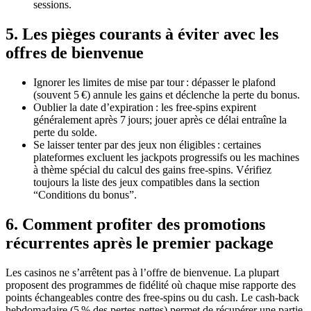
sessions.
5. Les pièges courants à éviter avec les
offres de bienvenue
Ignorer les limites de mise par tour : dépasser le plafond
(souvent 5 €) annule les gains et déclenche la perte du bonus.
Oublier la date d’expiration : les free‑spins expirent
généralement après 7 jours; jouer après ce délai entraîne la
perte du solde.
Se laisser tenter par des jeux non éligibles : certaines
plateformes excluent les jackpots progressifs ou les machines
à thème spécial du calcul des gains free‑spins. Vérifiez
toujours la liste des jeux compatibles dans la section
“Conditions du bonus”.
6. Comment profiter des promotions
récurrentes après le premier package
Les casinos ne s’arrêtent pas à l’offre de bienvenue. La plupart
proposent des programmes de fidélité où chaque mise rapporte des
points échangeables contre des free‑spins ou du cash. Le cash‑back
hebdomadaire (5 % des pertes nettes) permet de récupérer une partie