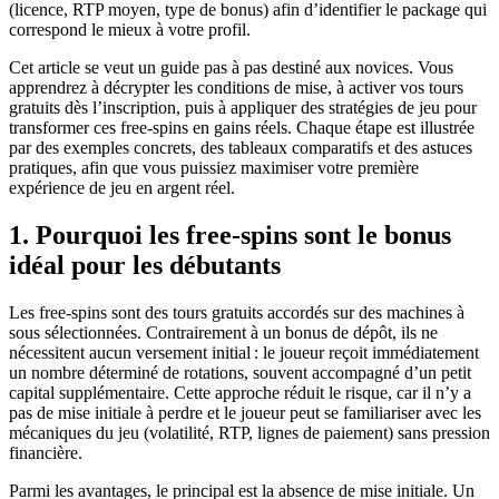
(licence, RTP moyen, type de bonus) afin d’identifier le package qui
correspond le mieux à votre profil.
Cet article se veut un guide pas à pas destiné aux novices. Vous
apprendrez à décrypter les conditions de mise, à activer vos tours
gratuits dès l’inscription, puis à appliquer des stratégies de jeu pour
transformer ces free‑spins en gains réels. Chaque étape est illustrée
par des exemples concrets, des tableaux comparatifs et des astuces
pratiques, afin que vous puissiez maximiser votre première
expérience de jeu en argent réel.
1. Pourquoi les free‑spins sont le bonus
idéal pour les débutants
Les free‑spins sont des tours gratuits accordés sur des machines à
sous sélectionnées. Contrairement à un bonus de dépôt, ils ne
nécessitent aucun versement initial : le joueur reçoit immédiatement
un nombre déterminé de rotations, souvent accompagné d’un petit
capital supplémentaire. Cette approche réduit le risque, car il n’y a
pas de mise initiale à perdre et le joueur peut se familiariser avec les
mécaniques du jeu (volatilité, RTP, lignes de paiement) sans pression
financière.
Parmi les avantages, le principal est la absence de mise initiale. Un