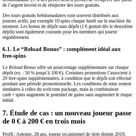
de l’argent investi et de réinjecter des tours gratuits.
Des tours gratuits hebdomadaires sont souvent distribués aux
joueurs actifs, par exemple 10 spins chaque lundi sur la machine du
moment. Les bonus de dépôt sans dépôt (1 € gratuit dès le deuxième
dépôt) sont également courants pour les membres qui jouent
régulièrement.
6.1. Le “Reload Bonus” : complément idéal aux
free‑spins
Le
Reload Bonus
offre un pourcentage supplémentaire sur chaque
dépôt (ex. : 50 % jusqu’à 100 €). Certaines promotions l’associent à
20 free‑spins supplémentaires, à condition que le dépôt soit effectué
pendant une période promotionnelle. Les conditions de mise restent
similaires à celles du welcome package, mais la combinaison
cash + spins augmente le potentiel de gains sans augmenter le risque
initial.
7. Étude de cas : un nouveau joueur passe
de 0 € à 200 € en trois mois
Profil : Antoine, 28 ans, joueur occasionnel de slots depuis 2019,