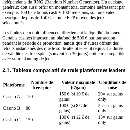
indépendants du RNG (Random Number Generator). Un package
généreux doit aussi offrir un montant total combiné intéressant : par
exemple, 100 € de bonus cash + 100 free‑spins, soit une valeur
théorique de plus de 150 € selon le RTP moyen des jeux
sélectionnés.
Les limites de retrait influencent directement la liquidité du joueur.
Certains casinos imposent un plafond de 500 € par transaction
pendant la période de promotion, tandis que d’autres offrent des
retraits instantanés dès que le solde atteint le seuil requis. La durée
de validité des free‑spins (souvent 7 à 30 jours) doit être compatible
avec votre planning de jeu.
2.1. Tableau comparatif de trois plateformes leaders
Nombre de
Valeur maximale
Conditions de
Plateforme
free‑spins
(€/gain)
mise
150 € (si 10 € de
20× sur gains
Casino A
120
gains)
only
100 € (si 8 € de
25× sur gains
Casino B
80
gains)
only
180 € (si 12 € de
15× sur gains
Casino C
150
gains)
only