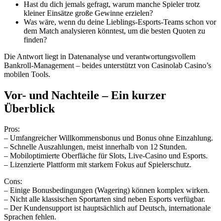
Hast du dich jemals gefragt, warum manche Spieler trotz
kleiner Einsätze große Gewinne erzielen?
Was wäre, wenn du deine Lieblings‑Esports‑Teams schon vor
dem Match analysieren könntest, um die besten Quoten zu
finden?
Die Antwort liegt in Datenanalyse und verantwortungsvollem
Bankroll‑Management – beides unterstützt von Casinolab Casino’s
mobilen Tools.
Vor- und Nachteile – Ein kurzer
Überblick
Pros:
– Umfangreicher Willkommensbonus und Bonus ohne Einzahlung.
– Schnelle Auszahlungen, meist innerhalb von 12 Stunden.
– Mobiloptimierte Oberfläche für Slots, Live‑Casino und Esports.
– Lizenzierte Plattform mit starkem Fokus auf Spielerschutz.
Cons:
– Einige Bonusbedingungen (Wagering) können komplex wirken.
– Nicht alle klassischen Sportarten sind neben Esports verfügbar.
– Der Kundensupport ist hauptsächlich auf Deutsch, internationale
Sprachen fehlen.