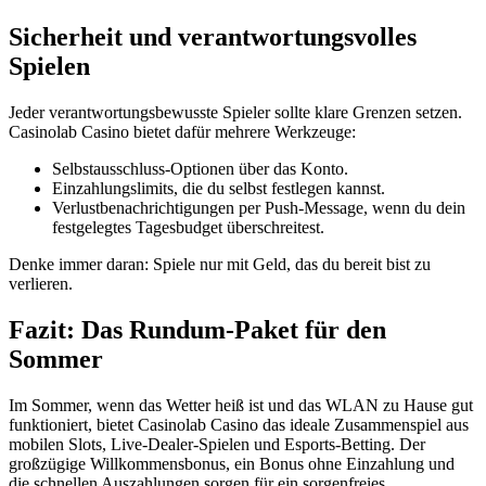
Sicherheit und verantwortungsvolles
Spielen
Jeder verantwortungsbewusste Spieler sollte klare Grenzen setzen.
Casinolab Casino bietet dafür mehrere Werkzeuge:
Selbstausschluss‑Optionen über das Konto.
Einzahlungslimits, die du selbst festlegen kannst.
Verlustbenachrichtigungen per Push‑Message, wenn du dein
festgelegtes Tagesbudget überschreitest.
Denke immer daran: Spiele nur mit Geld, das du bereit bist zu
verlieren.
Fazit: Das Rundum‑Paket für den
Sommer
Im Sommer, wenn das Wetter heiß ist und das WLAN zu Hause gut
funktioniert, bietet Casinolab Casino das ideale Zusammenspiel aus
mobilen Slots, Live‑Dealer‑Spielen und Esports‑Betting. Der
großzügige Willkommensbonus, ein Bonus ohne Einzahlung und
die schnellen Auszahlungen sorgen für ein sorgenfreies