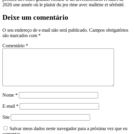
2026 une année où le plaisir du jeu rime avec maîtrise et sérénité.
Deixe um comentário
O seu endereço de e-mail não será publicado.
Campos obrigatórios
são marcados com
*
Comentário
*
Nome
*
E-mail
*
Site
Salvar meus dados neste navegador para a próxima vez que eu
comentar.