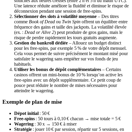
sollicités aux heures creuses (entre 2 h et 5 h du matin UTC).
Une latence réduite améliore la fluidité et diminue le risque de
déconnexion pendant une session de free‑spins.
Sélectionner des slots à volatilité moyenne
– Des titres
comme
Book of Dead
ou
Twin Spin
offrent un équilibre entre
fréquence des gains et taille des jackpots. La volatilité élevée
(ex. :
Dead or Alive 2
) peut produire de gros gains, mais le
risque de perdre rapidement les tours gratuits augmente.
Gestion du bankroll dédiée
– Allouez un budget distinct
pour les free‑spins, par exemple 5 % de votre dépôt mensuel.
Cela vous permet de suivre précisément le montant misé pour
satisfaire le wagering sans empiéter sur vos fonds de jeu
habituels.
Utiliser les bonus de dépôt complémentaires
– Certains
casinos offrent un mini‑bonus de 10 % lorsqu’on active les
free‑spins avec un dépôt supplémentaire. Ce petit coup de
pouce peut réduire le nombre de mises nécessaires pour
atteindre le wagering.
Exemple de plan de mise
Dépot initial
: 50 €
Free‑spins
: 50 tours à 0,10 € chacun → mise totale = 5 €
Wagering
: 30 x → 150 € à miser
Stratégie
: jouer 10 € par session, répartir sur 5 sessions, en