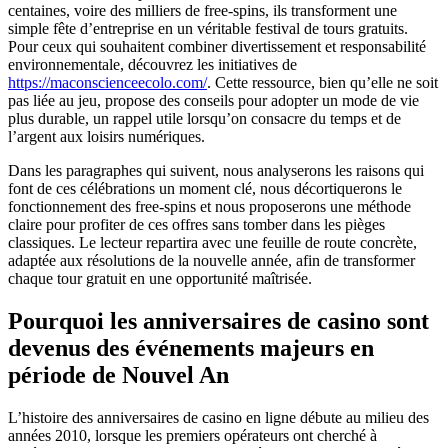
centaines, voire des milliers de free‑spins, ils transforment une
simple fête d’entreprise en un véritable festival de tours gratuits.
Pour ceux qui souhaitent combiner divertissement et responsabilité
environnementale, découvrez les initiatives de
https://maconscienceecolo.com/
. Cette ressource, bien qu’elle ne soit
pas liée au jeu, propose des conseils pour adopter un mode de vie
plus durable, un rappel utile lorsqu’on consacre du temps et de
l’argent aux loisirs numériques.
Dans les paragraphes qui suivent, nous analyserons les raisons qui
font de ces célébrations un moment clé, nous décortiquerons le
fonctionnement des free‑spins et nous proposerons une méthode
claire pour profiter de ces offres sans tomber dans les pièges
classiques. Le lecteur repartira avec une feuille de route concrète,
adaptée aux résolutions de la nouvelle année, afin de transformer
chaque tour gratuit en une opportunité maîtrisée.
Pourquoi les anniversaires de casino sont
devenus des événements majeurs en
période de Nouvel An
L’histoire des anniversaires de casino en ligne débute au milieu des
années 2010, lorsque les premiers opérateurs ont cherché à