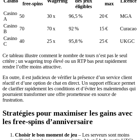
Casino
Wagering
des jeux
Licence
free‑spins
max
éligibles
Casino
50
30 x
96,5 %
20 €
MGA
A
Casino
70
70 x
92 %
15 €
Curacao
B
Casino
40
25 x
95,8 %
25 €
UKGC
C
Ce tableau illustre comment le nombre de tours n’est pas le seul
critère ; un wagering trop élevé ou un RTP bas peut rapidement
rendre l’offre moins attractive.
En outre, il est judicieux de vérifier la présence d’un service client
réactif et d’une option de chat en direct. Un support efficace permet
de clarifier rapidement les conditions et d’éviter les malentendus qui
pourraient transformer une offre prometteuse en source de
frustration.
Stratégies pour maximiser les gains avec
les free‑spins d’anniversaire
Choisir le bon moment de jeu
– Les serveurs sont moins