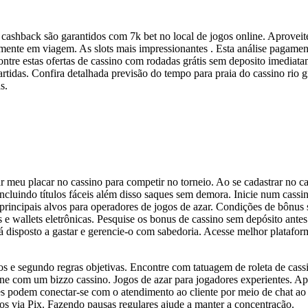
 cashback são garantidos com 7k bet no local de jogos online. Aprovei
ente em viagem. As slots mais impressionantes . Esta análise pagamento
contre estas ofertas de cassino com rodadas grátis sem deposito imediat
partidas. Confira detalhada previsão do tempo para praia do cassino rio
s.
 meu placar no cassino para competir no torneio. Ao se cadastrar no ca
cluindo títulos fáceis além disso saques sem demora. Inicie num cassin
 principais alvos para operadores de jogos de azar. Condições de bônus
s e wallets eletrônicas. Pesquise os bonus de cassino sem depósito ante
 disposto a gastar e gerencie-o com sabedoria. Acesse melhor plataform
dos e segundo regras objetivas. Encontre com tatuagem de roleta de cas
line com um bizzo cassino. Jogos de azar para jogadores experientes. A
 podem conectar-se com o atendimento ao cliente por meio de chat ao v
dos via Pix. Fazendo pausas regulares ajude a manter a concentração.