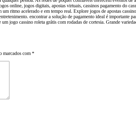
ra qualquer pessoa. As redes de pôquer confiáveis oferecem eventos de 
jogos online, jogos digitais, apostas virtuais, cassinos pagamento do ca
em um ritmo acelerado e em tempo real. Explore jogos de apostas cassi
ntretenimento. encontrar a solução de pagamento ideal é importante pa
nte um jogo cassino roleta grátis com rodadas de cortesia. Grande vari
ão marcados com
*