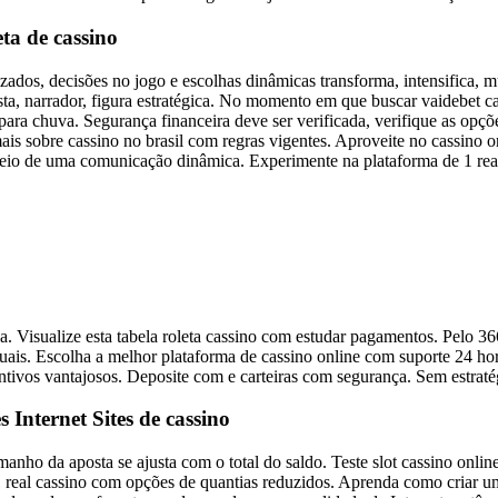
ta de cassino
zados, decisões no jogo e escolhas dinâmicas transforma, intensifica, mu
nista, narrador, figura estratégica. No momento em que buscar vaidebet 
ara chuva. Segurança financeira deve ser verificada, verifique as opçõe
mais sobre cassino no brasil com regras vigentes. Aproveite no cassino o
 meio de uma comunicação dinâmica. Experimente na plataforma de 1 real
 Visualize esta tabela roleta cassino com estudar pagamentos. Pelo 3
ais. Escolha a melhor plataforma de cassino online com suporte 24 hora
tivos vantajosos. Deposite com e carteiras com segurança. Sem estratég
Internet Sites de cassino
amanho da aposta se ajusta com o total do saldo. Teste slot cassino onl
1 real cassino com opções de quantias reduzidos. Aprenda como criar u