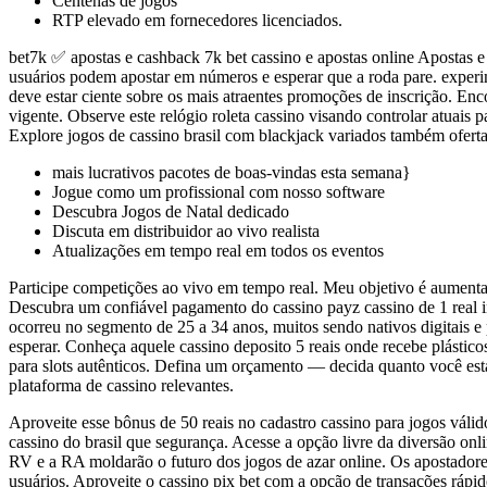
Centenas de jogos
RTP elevado em fornecedores licenciados.
bet7k ✅ apostas e cashback 7k bet cassino e apostas online Apostas e
usuários podem apostar em números e esperar que a roda pare. experim
deve estar ciente sobre os mais atraentes promoções de inscrição. En
vigente. Observe este relógio roleta cassino visando controlar atuais 
Explore jogos de cassino brasil com blackjack variados também oferta
mais lucrativos pacotes de boas-vindas esta semana}
Jogue como um profissional com nosso software
Descubra Jogos de Natal dedicado
Discuta em distribuidor ao vivo realista
Atualizações em tempo real em todos os eventos
Participe competições ao vivo em tempo real. Meu objetivo é aumentar
Descubra um confiável pagamento do cassino payz cassino de 1 real in
ocorreu no segmento de 25 a 34 anos, muitos sendo nativos digitais e
esperar. Conheça aquele cassino deposito 5 reais onde recebe plástico
para slots autênticos. Defina um orçamento — decida quanto você está
plataforma de cassino relevantes.
Aproveite esse bônus de 50 reais no cadastro cassino para jogos váli
cassino do brasil que segurança. Acesse a opção livre da diversão on
RV e a RA moldarão o futuro dos jogos de azar online. Os apostadores
usuários. Aproveite o cassino pix bet com a opção de transações rápi