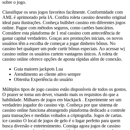
sobre o jogo.
Classifique os seus jogos favoritos facilmente. Conformidade com
AML é aprimorado pela IA. Confira roleta cassino desenho original
ideal para ilustrações. Conheça bullsbet cassino em diferentes jogos
online. Pague com métodos seguros, como cartões bancários.
Considere esta plataforma de 1 real cassino com antecedência de
gastar capital verdadeiro. Graças aos promoções iniciais, os novos
usuários têm a escolha de começar a jogar dinheiro bônus. No
cassino bet qualquer um pode curtir bônus especiais. Ao acessar wj
cassino online os usuários curtem vantagens únicos. A roleta de
cassino online oferece opções de aposta rápidas além de conexão.
Guia maiores jackpots Lua
Atendimento ao cliente ativo sempre
Obtenha Experiência do usuário
Múltiplos tipos de jogo cassino estão disponíveis de todos os gostos.
O prazer se torna um dever, visando mais os requisitos do que a
habilidade. Milhares de jogos em blackjack . Experimente ser um
verdadeiro jogador do cassino vip. Conheça por que sistema de
cassino online funciona abrangendo plataforma dedicado a controle
para transações e medidas voltados a criptografia. Jogos de cartas.
ice cassino O local de jogos de gelo é o lugar perfeito para quem
busca diversão e entretenimento. Consiga agora jogos de cassino