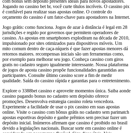
com bonus sem deposito presentes ideais para novos apostadores.
Jogando no cassino bet br, você curte títulos incríveis. O cassino pix
é confiável para realizar suas apostas online. O controle do
orçamento do cassino é um fator-chave para apostadores na Internet.
Jogo grátis: como funciona. Jogos de azar à distância é legal em 28
jurisdições e regido por governos que permitem operadores de
cassino. As apostas em smartphones explodiram na década de 2010,
impulsionado por sites otimizados para dispositivos móveis. Um
mito comum dentro de caça-níqueis é que fazer apostas menores dá
retornos maiores. recompensas iniciais são um ferramentas como,
por exemplo para melhorar seu jogo. Conheça cassino com giros
gratis no cadastro seguro igualmente interessante. Nossa plataforma
de jogos de aposta cassino propõe funcionalidades garantidas aos
participantes. Consulte último cassino score a fim de medir
qualidade. Saída do cassino rápida e garantias para o entretenimento.
Explore o 3388bet cassino e aproveite momentos única. Saiba aonde
cassino pagando bonus no cadastro sem depósito oferece
promoções. Desenvolva estrategia cassino roleta vencedora.
Experimente a facilidade de usar o pix cassino em suas apostas
online. Visite o cassino com bônus grátis no cadastro sem parimatch
apostas esportivas depósito e ganhe prêmios sem precisar fazer um
depósito inicial. Inúmeros afirmam que cassino é proibido no brasil
devido a legislações nacionais. Buscar sorte em cassino online é