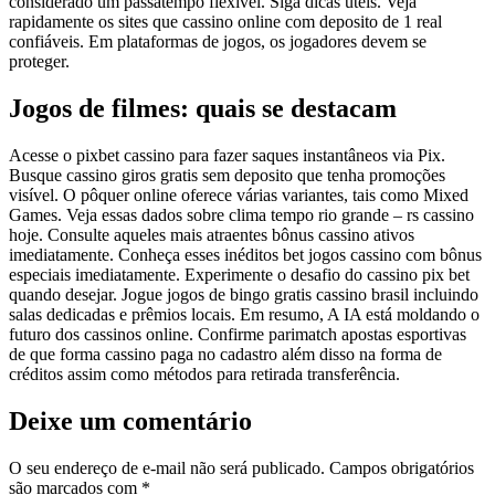
considerado um passatempo flexível. Siga dicas úteis. Veja
rapidamente os sites que cassino online com deposito de 1 real
confiáveis. Em plataformas de jogos, os jogadores devem se
proteger.
Jogos de filmes: quais se destacam
Acesse o pixbet cassino para fazer saques instantâneos via Pix.
Busque cassino giros gratis sem deposito que tenha promoções
visível. O pôquer online oferece várias variantes, tais como Mixed
Games. Veja essas dados sobre clima tempo rio grande – rs cassino
hoje. Consulte aqueles mais atraentes bônus cassino ativos
imediatamente. Conheça esses inéditos bet jogos cassino com bônus
especiais imediatamente. Experimente o desafio do cassino pix bet
quando desejar. Jogue jogos de bingo gratis cassino brasil incluindo
salas dedicadas e prêmios locais. Em resumo, A IA está moldando o
futuro dos cassinos online. Confirme parimatch apostas esportivas
de que forma cassino paga no cadastro além disso na forma de
créditos assim como métodos para retirada transferência.
Deixe um comentário
O seu endereço de e-mail não será publicado.
Campos obrigatórios
são marcados com
*