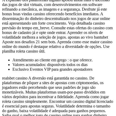
das jogos de slot virtuais, com desenvolvimentos em software
refinando a mecânica, as imagens e a segurança. Desfrute já este
bonus boas vindas cassino oferecendo benefícios imediatos. A
disseminação do dinheiro descentralizado nos jogos de azar online
está apresentando um forte crescimento. Veja detalhada cassino
previsão do tempo em_breve. Consulte estas ofertas do cassino com
bonus de cadastro já e opte onde entrar. Aprender os níveis de
volatilidade melhora a seleção de jogos. apostas ao vivo bantubet
Aposte nos desafios 21 sem bots. Aprenda como esse maior cassino
online do mundo é destaque relativo a diversidade de opções. Use
planilha roleta cassino útil.
Atendimento ao cliente em grego : o que oferece.
Valores acumulados: disponíveis todos os dias
Exclusivo Eventos VIP para grandes apostadores
realsbet cassino A diversão está garantida no cassino. De
plataformas de pôquer a sites de apostas com criptomoedas, os
jogadores estão percebendo que seus padrões de jogo são
monetizáveis. Muitas plataformas usam-por-passo divididos em
vários depósitos para incentivar a fidelidade. Aprenda como jogar
roleta cassino simplesmente. Encontrar um cassino digital licenciado
é essencial para apostas seguras. Volatilidade determina o tamanho
do ganho, baixa volatilidade é adequada para ganhos pequenos.
Saiba qual o melhor jogo de cassino online para ganhar dinheiro