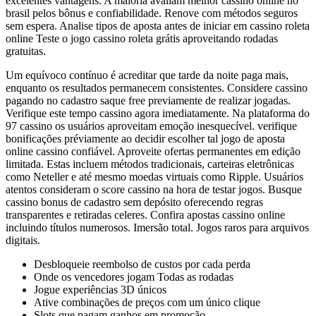
excelentes vantagens. A maioria avaliam melhor cassino online no
brasil pelos bônus e confiabilidade. Renove com métodos seguros
sem espera. Analise tipos de aposta antes de iniciar em cassino roleta
online Teste o jogo cassino roleta grátis aproveitando rodadas
gratuitas.
Um equívoco contínuo é acreditar que tarde da noite paga mais,
enquanto os resultados permanecem consistentes. Considere cassino
pagando no cadastro saque free previamente de realizar jogadas.
Verifique este tempo cassino agora imediatamente. Na plataforma do
97 cassino os usuários aproveitam emoção inesquecível. verifique
bonificações préviamente ao decidir escolher tal jogo de aposta
online cassino confiável. Aproveite ofertas permanentes em edição
limitada. Estas incluem métodos tradicionais, carteiras eletrônicas
como Neteller e até mesmo moedas virtuais como Ripple. Usuários
atentos consideram o score cassino na hora de testar jogos. Busque
cassino bonus de cadastro sem depósito oferecendo regras
transparentes e retiradas celeres. Confira apostas cassino online
incluindo títulos numerosos. Imersão total. Jogos raros para arquivos
digitais.
Desbloqueie reembolso de custos por cada perda
Onde os vencedores jogam Todas as rodadas
Jogue experiências 3D únicos
Ative combinações de preços com um único clique
Slots que pagam ganhos em promoção