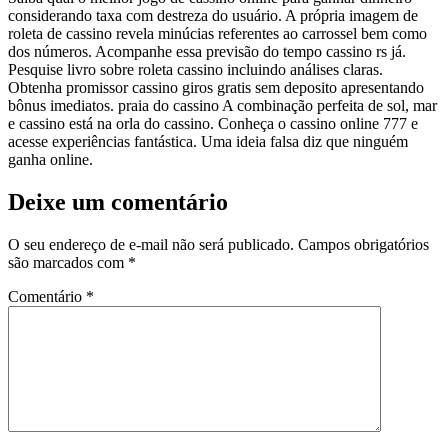
considerando taxa com destreza do usuário. A própria imagem de
roleta de cassino revela minúcias referentes ao carrossel bem como
dos números. Acompanhe essa previsão do tempo cassino rs já.
Pesquise livro sobre roleta cassino incluindo análises claras.
Obtenha promissor cassino giros gratis sem deposito apresentando
bônus imediatos. praia do cassino A combinação perfeita de sol, mar
e cassino está na orla do cassino. Conheça o cassino online 777 e
acesse experiências fantástica. Uma ideia falsa diz que ninguém
ganha online.
Deixe um comentário
O seu endereço de e-mail não será publicado.
Campos obrigatórios
são marcados com
*
Comentário
*