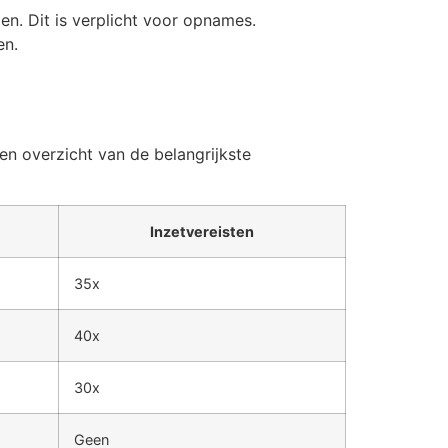
en. Dit is verplicht voor opnames.
en.
een overzicht van de belangrijkste
Inzetvereisten
35x
40x
30x
Geen