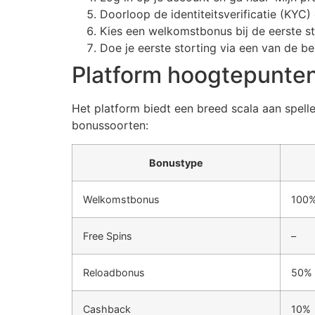
Doorloop de identiteitsverificatie (KYC)
Kies een welkomstbonus bij de eerste s
Doe je eerste storting via een van de b
Platform hoogtepunte
Het platform biedt een breed scala aan spelle
bonussoorten:
Bonustype
Welkomstbonus
100
Free Spins
–
Reloadbonus
50%
Cashback
10%