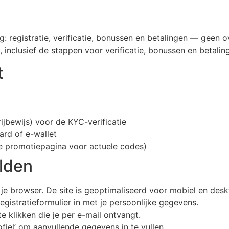
g: registratie, verificatie, bonussen en betalingen — geen 
 inclusief de stappen voor verificatie, bonussen en betalin
t
rijbewijs) voor de KYC-verificatie
ard of e-wallet
e promotiepagina voor actuele codes)
lden
 je browser. De site is geoptimaliseerd voor mobiel en desk
registratieformulier in met je persoonlijke gegevens.
e klikken die je per e-mail ontvangt.
ofiel’ om aanvullende gegevens in te vullen.