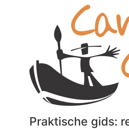
Ir
para
o
conteúdo
Praktische gids: r