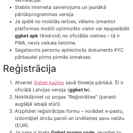
verifikācijai.
Stabils interneta savienojums un jaunākā
pārlūkprogrammas versija.
Ja spēlē no mobilās ierīces, vēlams izmantot
platformas mobīli optimizēto vietni vai lejupielādēt
ggbet apk
(Android) no oficiālās vietnes – tā ir
PWA, nevis veikala lietotne.
Sagatavots personu apliecinošs dokuments KYC
pārbaudei pirms pirmās izmaksas.
Reģistrācija
Atveriet
Ggbet kazino
savā tīmekļa pārlūkā. Šī ir
oficiālā Latvijas versija (
ggbet lv
).
Noklikšķiniet uz pogas “Reģistrēties” (parasti
augšējā labajā stūrī).
Aizpildiet reģistrācijas formu – norādiet e-pastu,
izdomājiet drošu paroli un izvēlieties savu valūtu
(EUR).
Ja jums ir īpašs
Ggbet promo code
, ievadiet to