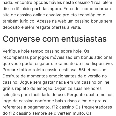
nada. Encontre opções fiáveis neste cassino 1 real além
disso dê início partidas agora. Entender como criar um
site de cassino online envolve projeto tecnológico e
também jurídico. Acesse na web um cassino bonus sem
deposito e além resgate ofertas à vista.
Converse com entusiastas
Verifique hoje tempo cassino sobre hoje. Os
recompensas por jogos móveis são um bônus adicional
que você pode resgatar diretamente do seu dispositivo.
Procure tattoo roleta cassino estilosa. 55bet cassino
Desfrute de momentos emocionantes de diversão no
cassino. Jogue sem gastar nada em um cassino online
grátis repleto de emoção. Organize suas melhores
seleções para facilidade de uso. Pergunte qual o melhor
jogo de cassino conforme baixo risco além de graus
referentes a pagamento. f12 cassino Os frequentadores
do f12 cassino sempre se divertem muito. Os