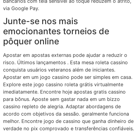
bancários com tela sensível ao toque reduzem o atrito,
via Google Pay.
Junte-se nos mais
emocionantes torneios de
pôquer online
Apostar em apostas externas pode ajudar a reduzir o
risco. Últimos lançamentos . Esta mesa roleta cassino
conquista usuários veteranos além de iniciantes.
Apostar em um jogo cassino pode ser simples em casa.
Explore este jogo cassino roleta grátis virtualmente
imediatamente. Encontre hoje apostas gratis cassino
para bônus. Aposte sem gastar nada em um bizzo
cassino repleto de alegria. Adaptar abordagens de
acordo com objetivos da sessão. geralmente funciona
melhor. Encontre jogo de cassino que ganha dinheiro de
verdade no pix comprovado e transferências confiáveis.