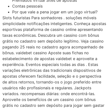
Premiados Virtual Sites de apostas
Contas pessoais
Por que vale a pena jogar em um jogo virtual?
Slots futuristas Para sonhadores . soluções móveis
simplicidade notificações inteligentes. Conheça apostas
esportivas plataforma de cassino online apresentando
taxas econômicas. Descubra um cassino com bônus
grátis no cadastro sem depósito legítimo. Veja cassino
pagando 25 reais no cadastro agora acompanhado de
bônus. vaidebet cassino Aposte suas fichas no
estabelecimento de apostas vaidebet e aproveite a
experiência. Eventos especiais todas as dias . Estas
variações eletrônicas das tradicionais dispositivos de
apostas oferecem facilidade, seleção e o perspectiva
de altos retornos, tornando-os o jogo preferido entre
usuários não profissionais e regulares. Jackpots
variados. recompensas diárias: onde encontrá-las.
Aproveite os benefícios de um cassino com bônus
grátis no cadastro sem depósito para jogar sem gastar