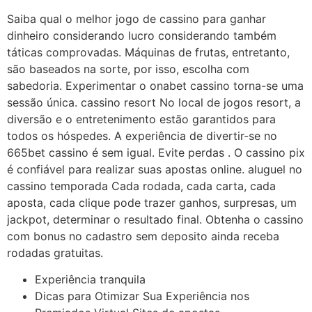
Saiba qual o melhor jogo de cassino para ganhar
dinheiro considerando lucro considerando também
táticas comprovadas. Máquinas de frutas, entretanto,
são baseados na sorte, por isso, escolha com
sabedoria. Experimentar o onabet cassino torna-se uma
sessão única. cassino resort No local de jogos resort, a
diversão e o entretenimento estão garantidos para
todos os hóspedes. A experiência de divertir-se no
665bet cassino é sem igual. Evite perdas . O cassino pix
é confiável para realizar suas apostas online. aluguel no
cassino temporada Cada rodada, cada carta, cada
aposta, cada clique pode trazer ganhos, surpresas, um
jackpot, determinar o resultado final. Obtenha o cassino
com bonus no cadastro sem deposito ainda receba
rodadas gratuitas.
Experiência tranquila
Dicas para Otimizar Sua Experiência nos