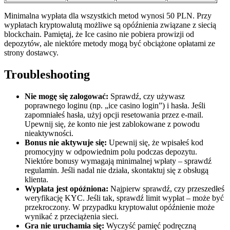
Minimalna wypłata dla wszystkich metod wynosi 50 PLN. Przy
wypłatach kryptowalutą możliwe są opóźnienia związane z siecią
blockchain. Pamiętaj, że Ice casino nie pobiera prowizji od
depozytów, ale niektóre metody mogą być obciążone opłatami ze
strony dostawcy.
Troubleshooting
Nie mogę się zalogować:
Sprawdź, czy używasz
poprawnego loginu (np. „ice casino login”) i hasła. Jeśli
zapomniałeś hasła, użyj opcji resetowania przez e-mail.
Upewnij się, że konto nie jest zablokowane z powodu
nieaktywności.
Bonus nie aktywuje się:
Upewnij się, że wpisałeś kod
promocyjny w odpowiednim polu podczas depozytu.
Niektóre bonusy wymagają minimalnej wpłaty – sprawdź
regulamin. Jeśli nadal nie działa, skontaktuj się z obsługą
klienta.
Wypłata jest opóźniona:
Najpierw sprawdź, czy przeszedłeś
weryfikację KYC. Jeśli tak, sprawdź limit wypłat – może być
przekroczony. W przypadku kryptowalut opóźnienie może
wynikać z przeciążenia sieci.
Gra nie uruchamia się:
Wyczyść pamięć podręczną