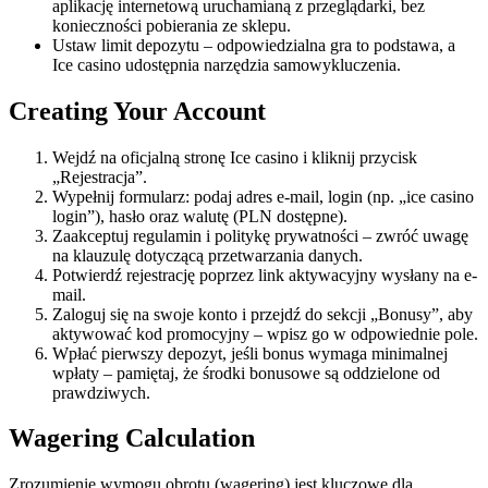
aplikację internetową uruchamianą z przeglądarki, bez
konieczności pobierania ze sklepu.
Ustaw limit depozytu – odpowiedzialna gra to podstawa, a
Ice casino udostępnia narzędzia samowykluczenia.
Creating Your Account
Wejdź na oficjalną stronę Ice casino i kliknij przycisk
„Rejestracja”.
Wypełnij formularz: podaj adres e-mail, login (np. „ice casino
login”), hasło oraz walutę (PLN dostępne).
Zaakceptuj regulamin i politykę prywatności – zwróć uwagę
na klauzulę dotyczącą przetwarzania danych.
Potwierdź rejestrację poprzez link aktywacyjny wysłany na e-
mail.
Zaloguj się na swoje konto i przejdź do sekcji „Bonusy”, aby
aktywować kod promocyjny – wpisz go w odpowiednie pole.
Wpłać pierwszy depozyt, jeśli bonus wymaga minimalnej
wpłaty – pamiętaj, że środki bonusowe są oddzielone od
prawdziwych.
Wagering Calculation
Zrozumienie wymogu obrotu (wagering) jest kluczowe dla