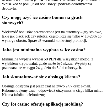
Wpisz kod w polu „Kod bonusowy” podczas dokonywania
depozytu.
Czy mogę użyć ice casino bonus na grach
stołowych?
Większość bonusów przeznaczona jest na automaty – gry stołowe,
takie jak blackjack czy ruletka, często liczą się tylko w 10-20% do
wymogu obrotu. Sprawdź warunki konkretnej promocji.
Jaka jest minimalna wypłata w Ice casino?
Minimalna wypłata wynosi 50 PLN dla wszystkich metod, z
wyjątkiem kryptowalut, gdzie może być niższa. Wypłaty są
przetwarzane w ciągu 24 godzin do 5 dni roboczych.
Jak skontaktować się z obsługą klienta?
Obsługa dostępna jest przez czat na żywo 24/7 oraz e-mail.
Rekomendujemy czat – odpowiedź otrzymasz w ciągu kilku minut.
Nie ma infolinii telefonicznej.
Czy Ice casino oferuje aplikację mobilną?