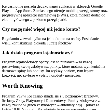
Ice casino nie posiada dedykowanej aplikacji w sklepach Google
Play ani App Store. Zamiast tego oferuje mobilną wersję strony oraz
progresywną aplikację internetową (PWA), którą możesz dodać do
ekranu głównego z poziomu przeglądarki.
Czy mogę mieć więcej niż jedno konto?
Regulamin zezwala tylko na jedno konto na osobę. Posiadanie
wielu kont skutkuje blokadą i utratą środków.
Jak działa program lojalnościowy?
Program lojalnościowy oparty jest na punktach – za każdą
postawioną kwotę zdobywasz punkty, które możesz wymieniać na
darmowe spiny lub bonusy. Im wyższy poziom, tym lepsze
korzyści, np. szybsze wypłaty i osobisty menedżer.
Worth Knowing
Program VIP w Ice casino składa się z 5 poziomów: Brązowy,
Srebrny, Złoty, Platynowy i Diamentowy. Punkty zdobywasz za
każdy zakład w grach kasynowych – automaty dają 1 punkt za
każde 10 PLN obrotu. Po osiągnięciu progu następuje awans.