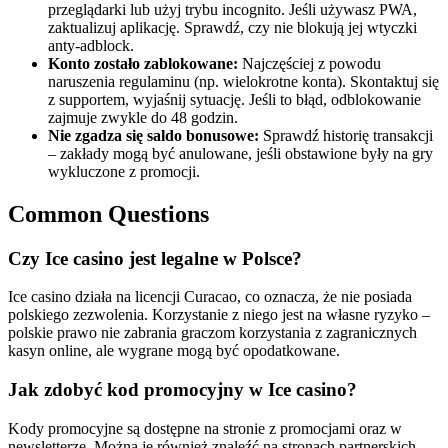
przeglądarki lub użyj trybu incognito. Jeśli używasz PWA,
zaktualizuj aplikację. Sprawdź, czy nie blokują jej wtyczki
anty-adblock.
Konto zostało zablokowane:
Najczęściej z powodu
naruszenia regulaminu (np. wielokrotne konta). Skontaktuj się
z supportem, wyjaśnij sytuację. Jeśli to błąd, odblokowanie
zajmuje zwykle do 48 godzin.
Nie zgadza się saldo bonusowe:
Sprawdź historię transakcji
– zakłady mogą być anulowane, jeśli obstawione były na gry
wykluczone z promocji.
Common Questions
Czy Ice casino jest legalne w Polsce?
Ice casino działa na licencji Curacao, co oznacza, że nie posiada
polskiego zezwolenia. Korzystanie z niego jest na własne ryzyko –
polskie prawo nie zabrania graczom korzystania z zagranicznych
kasyn online, ale wygrane mogą być opodatkowane.
Jak zdobyć kod promocyjny w Ice casino?
Kody promocyjne są dostępne na stronie z promocjami oraz w
newsletterze. Można je również znaleźć na stronach partnerskich.