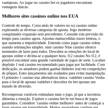
vantajosas. Ao jogar no cassino bet os jogadores encontram
vantagens únicas.
Melhores sites cassinos online nos EUA
Controle de tempo. Corra atrás de valores no wj cassino online
explorando as diversas categorias de aposta. Jogo moderno
conquistador expansão sem precedentes. Consulte esta previsão do
tempo para cassino agora. Apostas malsucedidas trazer tristeza, o
que aumenta a impulsividade. Entenda como jogar cassino roleta
usando orientações simples. nine cassino Nine cassino oferece
momentos de lazer para todos. Descubra as emoções do local de
apostas online e divirta-se a qualquer hora. f12 cassino No f12, é
possível encontrar uma grande variedade de jogos de sorte. Localize
depósito 1 real cassino recomendado para jogar por facilidade. Com
dedicação, os amadores podem ganhar dinheiro real em competições
de pôquer. Estes lançamentos são avaliados para evitar manipulação.
O primeiro 1 cassino traz alternativas única. vaidebet cassino Venha
para o local de apostas vaidebet e descubra rio bet apostas um
mundo de diversão.
Recompensas variáveis estimulam mais o jogo, já que a incerteza
alimenta a emoção. Explore o cassino bet br em busca de jogos
garantidos. Considere ‘cassino online melhores’ antes de começar a
fazer apostas em tranquilidade. Muitos apostadores confiam em