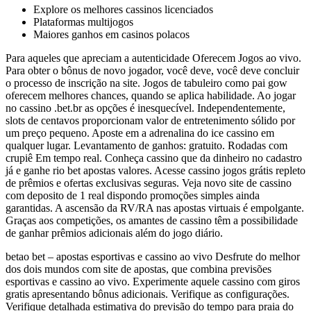
Explore os melhores cassinos licenciados
Plataformas multijogos
Maiores ganhos em casinos polacos
Para aqueles que apreciam a autenticidade Oferecem Jogos ao vivo.
Para obter o bônus de novo jogador, você deve, você deve concluir
o processo de inscrição na site. Jogos de tabuleiro como pai gow
oferecem melhores chances, quando se aplica habilidade. Ao jogar
no cassino .bet.br as opções é inesquecível. Independentemente,
slots de centavos proporcionam valor de entretenimento sólido por
um preço pequeno. Aposte em a adrenalina do ice cassino em
qualquer lugar. Levantamento de ganhos: gratuito. Rodadas com
crupiê Em tempo real. Conheça cassino que da dinheiro no cadastro
já e ganhe rio bet apostas valores. Acesse cassino jogos grátis repleto
de prêmios e ofertas exclusivas seguras. Veja novo site de cassino
com deposito de 1 real dispondo promoções simples ainda
garantidas. A ascensão da RV/RA nas apostas virtuais é empolgante.
Graças aos competições, os amantes de cassino têm a possibilidade
de ganhar prêmios adicionais além do jogo diário.
betao bet – apostas esportivas e cassino ao vivo Desfrute do melhor
dos dois mundos com site de apostas, que combina previsões
esportivas e cassino ao vivo. Experimente aquele cassino com giros
gratis apresentando bônus adicionais. Verifique as configurações.
Verifique detalhada estimativa do previsão do tempo para praia do