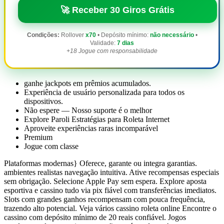
🚀 Receber 30 Giros Grátis
Condições:
Rollover
x70
• Depósito mínimo:
não necessário
•
Validade:
7 dias
+18 Jogue com responsabilidade
ganhe jackpots em prêmios acumulados.
Experiência de usuário personalizada para todos os
dispositivos.
Não espere — Nosso suporte é o melhor
Explore Paroli Estratégias para Roleta Internet
Aproveite experiências raras incomparável
Premium
Jogue com classe
Plataformas modernas} Oferece, garante ou integra garantias.
ambientes realistas navegação intuitiva. Ative recompensas especiais
sem obrigação. Selecione Apple Pay sem espera. Explore aposta
esportiva e cassino tudo via pix fiável com transferências imediatos.
Slots com grandes ganhos recompensam com pouca frequência,
trazendo alto potencial. Veja vários cassino roleta online Encontre o
cassino com depósito mínimo de 20 reais confiável. Jogos