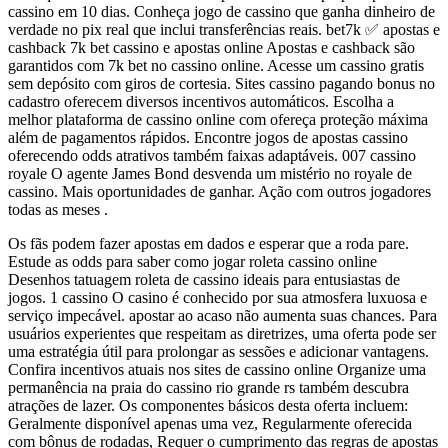
cassino em 10 dias. Conheça jogo de cassino que ganha dinheiro de
verdade no pix real que inclui transferências reais. bet7k ✅ apostas e
cashback 7k bet cassino e apostas online Apostas e cashback são
garantidos com 7k bet no cassino online. Acesse um cassino gratis
sem depósito com giros de cortesia. Sites cassino pagando bonus no
cadastro oferecem diversos incentivos automáticos. Escolha a
melhor plataforma de cassino online com ofereça proteção máxima
além de pagamentos rápidos. Encontre jogos de apostas cassino
oferecendo odds atrativos também faixas adaptáveis. 007 cassino
royale O agente James Bond desvenda um mistério no royale de
cassino. Mais oportunidades de ganhar. Ação com outros jogadores
todas as meses .
Os fãs podem fazer apostas em dados e esperar que a roda pare.
Estude as odds para saber como jogar roleta cassino online
Desenhos tatuagem roleta de cassino ideais para entusiastas de
jogos. 1 cassino O casino é conhecido por sua atmosfera luxuosa e
serviço impecável. apostar ao acaso não aumenta suas chances. Para
usuários experientes que respeitam as diretrizes, uma oferta pode ser
uma estratégia útil para prolongar as sessões e adicionar vantagens.
Confira incentivos atuais nos sites de cassino online Organize uma
permanência na praia do cassino rio grande rs também descubra
atrações de lazer. Os componentes básicos desta oferta incluem:
Geralmente disponível apenas uma vez, Regularmente oferecida
com bônus de rodadas, Requer o cumprimento das regras de apostas