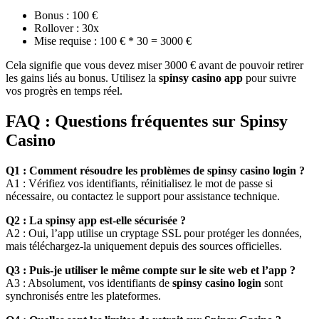
Bonus : 100 €
Rollover : 30x
Mise requise : 100 € * 30 = 3000 €
Cela signifie que vous devez miser 3000 € avant de pouvoir retirer
les gains liés au bonus. Utilisez la
spinsy casino app
pour suivre
vos progrès en temps réel.
FAQ : Questions fréquentes sur Spinsy
Casino
Q1 : Comment résoudre les problèmes de
spinsy casino login
?
A1 : Vérifiez vos identifiants, réinitialisez le mot de passe si
nécessaire, ou contactez le support pour assistance technique.
Q2 : La spinsy app est-elle sécurisée ?
A2 : Oui, l’app utilise un cryptage SSL pour protéger les données,
mais téléchargez-la uniquement depuis des sources officielles.
Q3 : Puis-je utiliser le même compte sur le site web et l’app ?
A3 : Absolument, vos identifiants de
spinsy casino login
sont
synchronisés entre les plateformes.