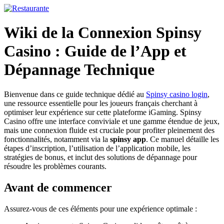
Ir
para
o
Wiki de la Connexion Spinsy
conteúdo
Casino : Guide de l’App et
Dépannage Technique
Bienvenue dans ce guide technique dédié au
Spinsy casino login
,
une ressource essentielle pour les joueurs français cherchant à
optimiser leur expérience sur cette plateforme iGaming. Spinsy
Casino offre une interface conviviale et une gamme étendue de jeux,
mais une connexion fluide est cruciale pour profiter pleinement des
fonctionnalités, notamment via la
spinsy app
. Ce manuel détaille les
étapes d’inscription, l’utilisation de l’application mobile, les
stratégies de bonus, et inclut des solutions de dépannage pour
résoudre les problèmes courants.
Avant de commencer
Assurez-vous de ces éléments pour une expérience optimale :