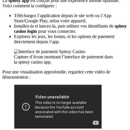
La
spinsy app
est conçue pour une expérience mobile optimale.
Voici comment la configurer :
Téléchargez l’application depuis le site web ou l’App
Store/Google Play, selon votre appareil.
Installez-la et lancez-la, puis utilisez vos identifiants de
spinsy
casino login
pour vous connecter.
Explorez les jeux, les bonus, et les options de paiement
directement depuis l’app.
Capture d’écran montrant l’interface de paiement dans
la spinsy casino app.
Pour une visualisation approfondie, regardez cette vidéo de
démonstration :