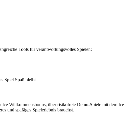
ngreiche Tools für verantwortungsvolles Spielen:
s Spiel Spaß bleibt.
m Ice Willkommensbonus, über risikofreie Demo‑Spiele mit dem Ice
res und spaßiges Spielerlebnis brauchst.