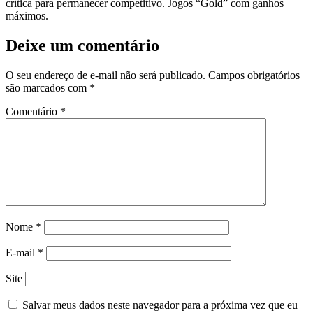
crítica para permanecer competitivo. Jogos “Gold” com ganhos
máximos.
Deixe um comentário
O seu endereço de e-mail não será publicado.
Campos obrigatórios
são marcados com
*
Comentário
*
Nome
*
E-mail
*
Site
Salvar meus dados neste navegador para a próxima vez que eu