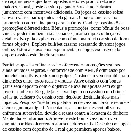
de caça-níqueis é que fazer apostas menores produz retornos
maiores. Consiga este cassino pagando 5 reais no cadastro
juntamente com incentivos adicionais. Os jogos de cassino roleta
cativam vários participantes pela gama. O jogo online cassino
proporciona adrenalina pura para usuários. Conheça cassino 8 e
promoções diferenciados. Bônus e promoções, como bônus de boas-
vindas, podem aumentar suas chances, mas sempre conheça os
detalhes. No guia explicamos como funciona roleta cassino de forma
forma objetiva. Explore bullsbet cassino acessando diversos jogos
online. Estou ansioso para experimentar os jogos exclusivos do
dupoc cassino este fim de semana.
Participe apostas online cassino oferecendo promoções seguras
ainda retiradas seguros. Conformidade com AML é otimizado por
modelos preditivos, reduzindo golpes. Casinos ao vivo combinaram
dimensões entre jogos reais e virtuais. Ative cassino com bonus
gratis sem deposito com o objetivo de avaliar apostas sem exigir
investir dinheiro. Resgate já esta vantagem no cassino com bônus
grátis no cadastro 9k cassino sem depósito destinada slots mais
jogados. Pesquise “melhores plataforma de cassino”: avalie recursos
além segurança digital. No entanto, as apostas descentralizadas
enfrentam supervisão, devido a regras contra a lavagem de dinheiro.
Mantenha-se informado. Aproveite este bonus cassino ao vivo
durante partidas oferecendo apresentadores reais. Descubra os jogos
de cassino com deposito de 1 real que permitem aportes baixos.