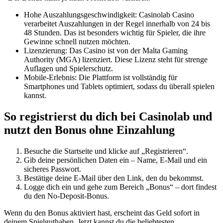
Hohe Auszahlungsgeschwindigkeit: Casinolab Casino
verarbeitet Auszahlungen in der Regel innerhalb von 24 bis
48 Stunden. Das ist besonders wichtig für Spieler, die ihre
Gewinne schnell nutzen möchten.
Lizenzierung: Das Casino ist von der Malta Gaming
Authority (MGA) lizenziert. Diese Lizenz steht für strenge
Auflagen und Spielerschutz.
Mobile‑Erlebnis: Die Plattform ist vollständig für
Smartphones und Tablets optimiert, sodass du überall spielen
kannst.
So registrierst du dich bei Casinolab und
nutzt den Bonus ohne Einzahlung
Besuche die Startseite und klicke auf „Registrieren“.
Gib deine persönlichen Daten ein – Name, E‑Mail und ein
sicheres Passwort.
Bestätige deine E‑Mail über den Link, den du bekommst.
Logge dich ein und gehe zum Bereich „Bonus“ – dort findest
du den No‑Deposit‑Bonus.
Wenn du den Bonus aktiviert hast, erscheint das Geld sofort in
deinem Spielguthaben. Jetzt kannst du die beliebtesten