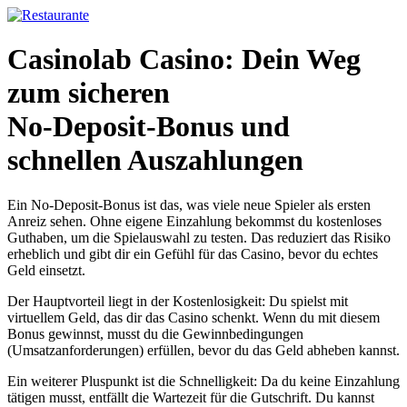
Ir
para
o
Casinolab Casino: Dein Weg
conteúdo
zum sicheren
No‑Deposit‑Bonus und
schnellen Auszahlungen
Ein No‑Deposit‑Bonus ist das, was viele neue Spieler als ersten
Anreiz sehen. Ohne eigene Einzahlung bekommst du kostenloses
Guthaben, um die Spielauswahl zu testen. Das reduziert das Risiko
erheblich und gibt dir ein Gefühl für das Casino, bevor du echtes
Geld einsetzt.
Der Hauptvorteil liegt in der Kostenlosigkeit: Du spielst mit
virtuellem Geld, das dir das Casino schenkt. Wenn du mit diesem
Bonus gewinnst, musst du die Gewinnbedingungen
(Umsatzanforderungen) erfüllen, bevor du das Geld abheben kannst.
Ein weiterer Pluspunkt ist die Schnelligkeit: Da du keine Einzahlung
tätigen musst, entfällt die Wartezeit für die Gutschrift. Du kannst