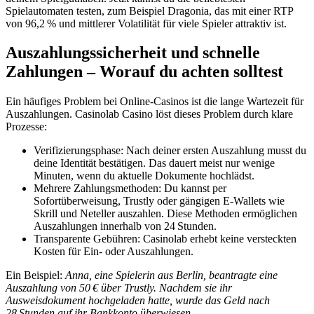
Spielautomaten testen, zum Beispiel Dragonia, das mit einer RTP
von 96,2 % und mittlerer Volatilität für viele Spieler attraktiv ist.
Auszahlungssicherheit und schnelle
Zahlungen – Worauf du achten solltest
Ein häufiges Problem bei Online‑Casinos ist die lange Wartezeit für
Auszahlungen. Casinolab Casino löst dieses Problem durch klare
Prozesse:
Verifizierungsphase: Nach deiner ersten Auszahlung musst du
deine Identität bestätigen. Das dauert meist nur wenige
Minuten, wenn du aktuelle Dokumente hochlädst.
Mehrere Zahlungsmethoden: Du kannst per
Sofortüberweisung, Trustly oder gängigen E‑Wallets wie
Skrill und Neteller auszahlen. Diese Methoden ermöglichen
Auszahlungen innerhalb von 24 Stunden.
Transparente Gebühren: Casinolab erhebt keine versteckten
Kosten für Ein- oder Auszahlungen.
Ein Beispiel:
Anna, eine Spielerin aus Berlin, beantragte eine
Auszahlung von 50 € über Trustly. Nachdem sie ihr
Ausweisdokument hochgeladen hatte, wurde das Geld nach
28 Stunden auf ihr Bankkonto überwiesen.