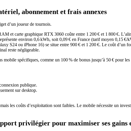
atériel, abonnement et frais annexes
get d’un joueur de tournois.
AM et carte graphique RTX 3060 coûte entre 1 200 € et 1 800 €. L’alime
eprésente environ 0,6 kWh, soit 0,09 € en France (tarif moyen 0,15 €/
S24 ou iPhone 16) se situe entre 900 € et 1 200 €. Le coût d’un forfai
al reste négligeable.
us mobile spécifiques, comme un 100 % de bonus jusqu’à 50 € pour les dé
 connexion publique.
iquement sur desktop.
 mais les coûts d’exploitation sont faibles. Le mobile nécessite un investi
upport privilégier pour maximiser ses gains e