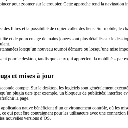
pincer pour zoomer sur le croupier. Cette approche rend la navigation int
es filtres et la possibilité de copier‑coller des liens. Sur mobile, le ch
atilité et de pourcentage de mains jouées sont plus détaillés sur le desk
ulant.
 instantanées lorsqu’un nouveau tournoi démarre ou lorsqu’une mise impor
ouvent pour le desktop, tandis que ceux qui apprécient la mobilité – par e
bugs et mises à jour
ue seconde compte. Sur le desktop, les logiciels sont généralement exé
orsqu’un plugin tiers (par exemple, un bloqueur de publicités) interfère 
afraîchir la page.
ne application native bénéficient d’un environnement contrôlé, où les mi
ce qui peut être contraignant pour les utilisateurs avec une connexion 
c les nouvelles versions d’OS.