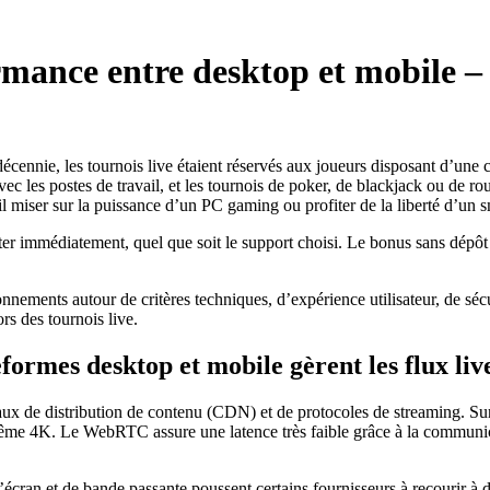
ormance entre desktop et mobile –
 décennie, les tournois live étaient réservés aux joueurs disposant d’une 
ec les postes de travail, et les tournois de poker, de blackjack ou de rou
l miser sur la puissance d’un PC gaming ou profiter de la liberté d’un 
er immédiatement, quel que soit le support choisi. Le bonus sans dépôt p
nements autour de critères techniques, d’expérience utilisateur, de sécu
rs des tournois live.
formes desktop et mobile gèrent les flux liv
aux de distribution de contenu (CDN) et de protocoles de streaming. Su
me 4K. Le WebRTC assure une latence très faible grâce à la communicati
 d’écran et de bande passante poussent certains fournisseurs à recour