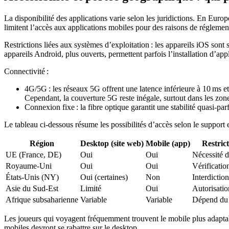
La disponibilité des applications varie selon les juridictions. En Euro
limitent l’accès aux applications mobiles pour des raisons de réglement
Restrictions liées aux systèmes d’exploitation : les appareils iOS sont 
appareils Android, plus ouverts, permettent parfois l’installation d’appl
Connectivité :
4G/5G : les réseaux 5G offrent une latence inférieure à 10 ms 
Cependant, la couverture 5G reste inégale, surtout dans les zone
Connexion fixe : la fibre optique garantit une stabilité quasi‑par
Le tableau ci‑dessous résume les possibilités d’accès selon le support e
Région
Desktop (site web)
Mobile (app)
Restrict
UE (France, DE)
Oui
Oui
Nécessité 
Royaume‑Uni
Oui
Oui
Vérification
États‑Unis (NY)
Oui (certaines)
Non
Interdictio
Asie du Sud‑Est
Limité
Oui
Autorisatio
Afrique subsaharienne
Variable
Variable
Dépend du 
Les joueurs qui voyagent fréquemment trouvent le mobile plus adaptabl
mobiles devront se rabattre sur le desktop.