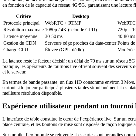
en fonction de la capacité du réseau 4G/5G, garantissant une lecture f
Critère
Desktop
Protocole principal
WebRTC + RTMP
WebRTC 
Résolution maximale
1080p / 4K (selon le GPU)
720p – 10
Latence moyenne
30‑50 ms
40‑80 ms 
Gestion du CDN
Serveurs edge proches du data‑center
Points de
Charge CPU
Élevée (GPU dédié)
Modérée (
La latence reste le facteur décisif : un délai de 70 ms sur un réseau 
pratique, les opérateurs de tournois live offrent souvent des serveurs 
et le serveur.
En termes de bande passante, un flux HD consomme environ 3 Mo/s. S
surtout si le joueur participe à plusieurs tables simultanément. Les p
meilleure résolution disponible.
Expérience utilisateur pendant un tournoi l
L’interface de table constitue le cœur de l’expérience live. Sur un écr
place centrale, et les boutons de mise sont disposés de façon logique au
Sur mobile, l’ergonomie se réinvente. Les cartes sont agrandies pour com