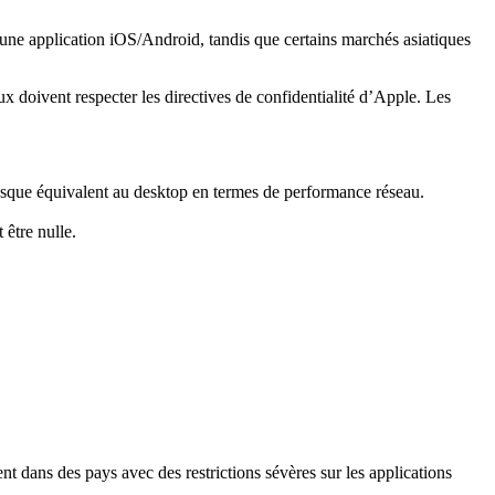
et une application iOS/Android, tandis que certains marchés asiatiques
eux doivent respecter les directives de confidentialité d’Apple. Les
resque équivalent au desktop en termes de performance réseau.
 être nulle.
 dans des pays avec des restrictions sévères sur les applications