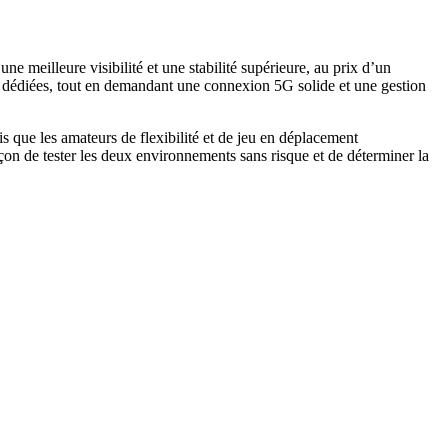
ne meilleure visibilité et une stabilité supérieure, au prix d’un
les dédiées, tout en demandant une connexion 5G solide et une gestion
s que les amateurs de flexibilité et de jeu en déplacement
açon de tester les deux environnements sans risque et de déterminer la