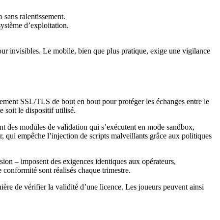
 sans ralentissement.
ystème d’exploitation.
ur invisibles. Le mobile, bien que plus pratique, exige une vigilance
iffrement SSL/TLS de bout en bout pour protéger les échanges entre le
oit le dispositif utilisé.
nt des modules de validation qui s’exécutent en mode sandbox,
r, qui empêche l’injection de scripts malveillants grâce aux politiques
ion – imposent des exigences identiques aux opérateurs,
e conformité sont réalisés chaque trimestre.
nière de vérifier la validité d’une licence. Les joueurs peuvent ainsi