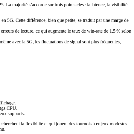
La majorité s’accorde sur trois points clés : la latence, la visibilité
n 5G. Cette différence, bien que petite, se traduit par une marge de
es erreurs de lecture, ce qui augmente le taux de win‑rate de 1,5 % selon
même avec la 5G, les fluctuations de signal sont plus fréquentes,
ffichage.
lings CPU.
deux supports.
cherchent la flexibilité et qui jouent des tournois à enjeux modestes
nu.