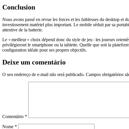
Conclusion
Nous avons passé en revue les forces et les faiblesses du desktop et du 
investissement matériel plus important. Le mobile séduit par sa portab
attentive de la batterie.
Le « meilleur » choix dépend donc du style de jeu : les joueurs orient
privilégieront le smartphone ou la tablette. Quelle que soit la platefo
configuration idéale pour ses propres objectifs.
Deixe um comentário
O seu endereço de e-mail não será publicado.
Campos obrigatórios s
Comentário
*
Nome
*