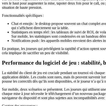
vers le haut pour augmenter la mise, tapoter deux fois pour le call, ou 
situation de haute pression.
Fonctionnalités spécifiques :
Chat et emojis : le desktop propose souvent un chat complet avec d
qui s’affichent directement sur la table.
Statistiques en temps réel : les tableaux de suivi de ROI, de vol
Sur mobile, les statistiques sont condensées en un bandeau déro
Notifications push : les appareils mobiles envoient des alertes
En pratique, les joueurs qui privilégient la rapidité d’action optent s
cela implique de sacrifier un peu de visibilité.
Performance du logiciel de jeu : stabilité, 
La stabilité du client de jeu est cruciale pendant un tournoi où chaq
application dédiée. Les crashs sont rares, mais ils peuvent survenir l
pousse les correctifs dès qu’ils sont disponibles, et le joueur n’a qu’à r
Sur mobile, deux scénarios se présentent. Les joueurs qui utilisent u
chaque mise à jour nécessite le téléchargement d’un nouveau package, 
navigateur du dispositif et sont plus sujettes aux incompatibilités ave
Gestion des ressources :