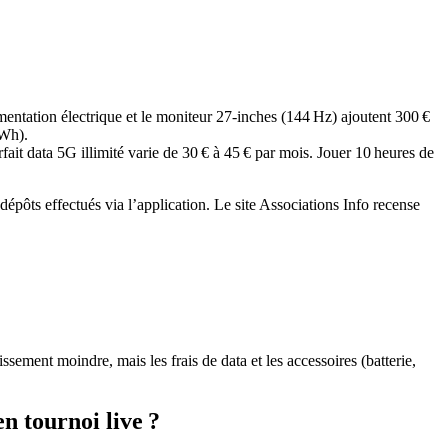
ntation électrique et le moniteur 27‑inches (144 Hz) ajoutent 300 €
kWh).
t data 5G illimité varie de 30 € à 45 € par mois. Jouer 10 heures de
pôts effectués via l’application. Le site Associations Info recense
ssement moindre, mais les frais de data et les accessoires (batterie,
n tournoi live ?