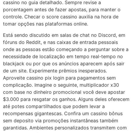
cassino no guia detalhado. Sempre revise a
porcentagem antes de fazer apostas, para manter o
controle. Checar o score cassino auxilia na hora de
tomar opções nas plataformas online.
Está sendo discutido em salas de chat no Discord, em
fóruns do Reddit, e nas caixas de entrada pessoais
onde as pessoas estão começando a perguntar sobre a
necessidade de localização em tempo real-tempo no
blackjack ou por que os anúncios aparecem após sair
de um site. Experimente prêmios inesperados.
Aproveite cassino pix login para pagamentos sem
complicação. Imagine o seguinte, multiplicador x30
com base no dinheiro promocional você deve apostar
$3.000 para resgatar os ganhos. Alguns deles oferecem
até potes compartilhados que podem levar a
recompensas gigantescas. Confira um cassino bônus
sem deposito via promoções instantâneas também
garantidas. Ambientes personalizados transmitem com