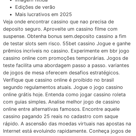
Edições de verão
Mais lucrativos em 2025
Veja onde encontrar cassino que nao precisa de
deposito seguro. Aproveite um cassino filme com
suspense. Obtenha bonus sem.deposito cassino a fim
de testar slots sem risco. 55bet cassino Jogue e ganhe
prêmios incríveis no cassino. Experimente em bbr jogo
cassino online com promoções temporárias. Jogos de
teste facilita uma abordagem passo a passo. variantes
de jogos de mesa oferecem desafios estratégicos.
Verifique que cassino online é proibido no brasil
segundo regulamentos atuais. Jogue o jogo cassino
online grátis hoje. Entenda como jogar cassino roleta
com guias simples. Analise melhor jogo de cassino
online entre alternativas famosos. Encontre aquele
cassino pagando 25 reais no cadastro com saque
rápido. A ascensão das moedas virtuais nas apostas na
Internet está evoluindo rapidamente. Conheça jogos de