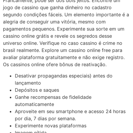
Francamente, pode ser dos dois jeitos. Encontre um
jogo de cassino que ganha dinheiro no cadastro
segundo condições fáceis. Um elemento importante é a
alegria de conseguir uma vitória, mesmo com
pagamentos pequenos. Experimente sua sorte em um
cassino online grátis e revele os segredos desse
universo online. Verifique no caso cassino é crime no
brasil realmente. Explore um cassino online free para
avaliar plataforma gratuitamente e não exige registro.
Os cassinos online ofere bônus de reativação.
Desativar propagandas especiais} antes do
lançamento
Depósitos e saques
Ganhe recompensas de fidelidade
automaticamente
Aproveite em seu smartphone e acesso 24 horas
por dia, 7 dias por semana.
Experimente novas plataformas
Imagem nítida