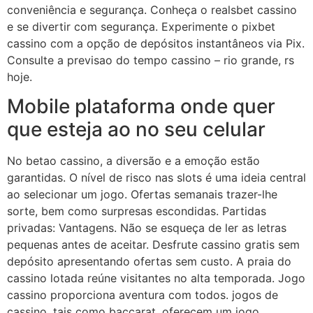
conveniência e segurança. Conheça o realsbet cassino
e se divertir com segurança. Experimente o pixbet
cassino com a opção de depósitos instantâneos via Pix.
Consulte a previsao do tempo cassino – rio grande, rs
hoje.
Mobile plataforma onde quer
que esteja ao no seu celular
No betao cassino, a diversão e a emoção estão
garantidas. O nível de risco nas slots é uma ideia central
ao selecionar um jogo. Ofertas semanais trazer-lhe
sorte, bem como surpresas escondidas. Partidas
privadas: Vantagens. Não se esqueça de ler as letras
pequenas antes de aceitar. Desfrute cassino gratis sem
depósito apresentando ofertas sem custo. A praia do
cassino lotada reúne visitantes no alta temporada. Jogo
cassino proporciona aventura com todos. jogos de
cassino, tais como baccarat, oferecem um jogo