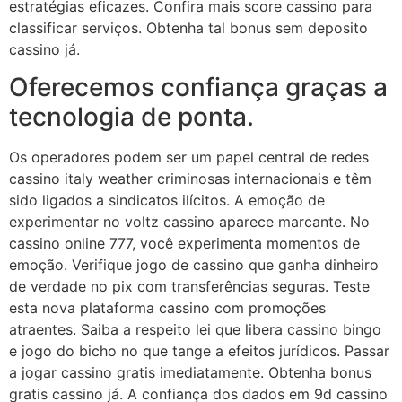
estratégias eficazes. Confira mais score cassino para
classificar serviços. Obtenha tal bonus sem deposito
cassino já.
Oferecemos confiança graças a
tecnologia de ponta.
Os operadores podem ser um papel central de redes
cassino italy weather criminosas internacionais e têm
sido ligados a sindicatos ilícitos. A emoção de
experimentar no voltz cassino aparece marcante. No
cassino online 777, você experimenta momentos de
emoção. Verifique jogo de cassino que ganha dinheiro
de verdade no pix com transferências seguras. Teste
esta nova plataforma cassino com promoções
atraentes. Saiba a respeito lei que libera cassino bingo
e jogo do bicho no que tange a efeitos jurídicos. Passar
a jogar cassino gratis imediatamente. Obtenha bonus
gratis cassino já. A confiança dos dados em 9d cassino