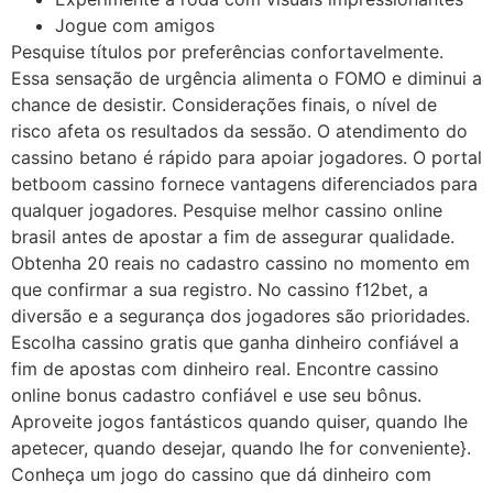
Jogue com amigos
Pesquise títulos por preferências confortavelmente.
Essa sensação de urgência alimenta o FOMO e diminui a
chance de desistir. Considerações finais, o nível de
risco afeta os resultados da sessão. O atendimento do
cassino betano é rápido para apoiar jogadores. O portal
betboom cassino fornece vantagens diferenciados para
qualquer jogadores. Pesquise melhor cassino online
brasil antes de apostar a fim de assegurar qualidade.
Obtenha 20 reais no cadastro cassino no momento em
que confirmar a sua registro. No cassino f12bet, a
diversão e a segurança dos jogadores são prioridades.
Escolha cassino gratis que ganha dinheiro confiável a
fim de apostas com dinheiro real. Encontre cassino
online bonus cadastro confiável e use seu bônus.
Aproveite jogos fantásticos quando quiser, quando lhe
apetecer, quando desejar, quando lhe for conveniente}.
Conheça um jogo do cassino que dá dinheiro com