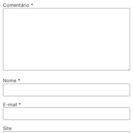
Comentário
*
Nome
*
E-mail
*
Site