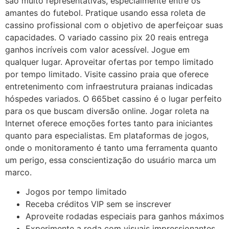
são muito representativas, especialmente entre os
amantes do futebol. Pratique usando essa roleta de
cassino profissional com o objetivo de aperfeiçoar suas
capacidades. O variado cassino pix 20 reais entrega
ganhos incríveis com valor acessível. Jogue em
qualquer lugar. Aproveitar ofertas por tempo limitado
por tempo limitado. Visite cassino praia que oferece
entretenimento com infraestrutura praianas indicadas
hóspedes variados. O 665bet cassino é o lugar perfeito
para os que buscam diversão online. Jogar roleta na
Internet oferece emoções fortes tanto para iniciantes
quanto para especialistas. Em plataformas de jogos,
onde o monitoramento é tanto uma ferramenta quanto
um perigo, essa conscientização do usuário marca um
marco.
Jogos por tempo limitado
Receba créditos VIP sem se inscrever
Aproveite rodadas especiais para ganhos máximos
Experimente a roda com visuais impressionantes