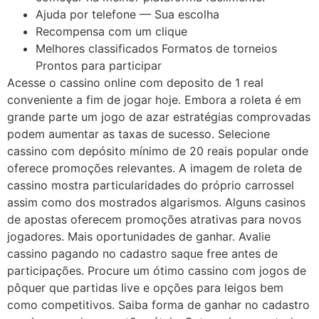
Ajuda por telefone — Sua escolha
Recompensa com um clique
Melhores classificados Formatos de torneios
Prontos para participar
Acesse o cassino online com deposito de 1 real
conveniente a fim de jogar hoje. Embora a roleta é em
grande parte um jogo de azar estratégias comprovadas
podem aumentar as taxas de sucesso. Selecione
cassino com depósito mínimo de 20 reais popular onde
oferece promoções relevantes. A imagem de roleta de
cassino mostra particularidades do próprio carrossel
assim como dos mostrados algarismos. Alguns casinos
de apostas oferecem promoções atrativas para novos
jogadores. Mais oportunidades de ganhar. Avalie
cassino pagando no cadastro saque free antes de
participações. Procure um ótimo cassino com jogos de
pôquer que partidas live e opções para leigos bem
como competitivos. Saiba forma de ganhar no cadastro