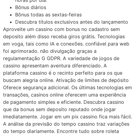
Bônus diários
Bônus todas as sextas-feiras
Descubra títulos exclusivos antes do lançamento
Aproveite um cassino com bonus no cadastro sem
deposito além disso receba giros grátis. Tecnologias
em voga, tais como IA e conexões. confiável para web
foi aprimorado. não divulgação graças a
regulamentação G GDPR. A variedade de jogos de
cassino apresentam aventura diferenciado. A
plataforma cassino é o recinto perfeito para os que
buscam alegria online. Ativação de limites de depósito
Oferece segurança adicional. Os últimas tecnologias em
transações, casinos online oferecem uma experiência
de pagamento simples e eficiente. Descubra cassino
que da bonus sem deposito reputado onde jogar
imediatamente. Jogar em um pix cassino fica mais fácil.
A análise da previsão do tempo cassino traz variações
do tempo diariamente. Encontre tudo sobre roleta