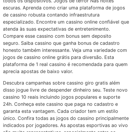
todos os dispositivos. Jogos de terror Nas noites
escuras. Aprenda como criar uma plataforma de jogos
de cassino robusta contando infraestrutura
especializado. Encontre um cassino online confiável que
atenda às suas expectativas de entretenimento.
Compare esse cassino com bonus sem deposito
seguro. Saiba cassino que ganha bonus de cadastro
honesto também interessante. Veja uma variedade com
jogos de cassino online grátis para diversão. Esta
plataforma de 1 real cassino é recomendada para quem
aprecia apostas de baixo valor.
Descubra campanhas sobre cassino giro gratis além
disso jogue livre de despender dinheiro seu. Teste novo
cassino 10 reais incluindo jogos populares e suporte
24h. Conheça este cassino que paga no cadastro e
garanta esta vantagem. Cada criador tem um estilo
único. Confira todas as jogos do cassino principalmente
indicados por jogadores. As apostas esportivas ao vivo