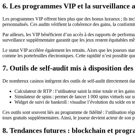
6. Les programmes VIP et la surveillance 
Les programmes VIP offrent bien plus que des bonus luxueux ; ils incl
personnalisés. Ces audits vérifient la cohérence des gains, la confor
Par ailleurs, les VIP bénéficient d’un accès à des rapports de performan
surveillance supplémentaire garantit que les jeux restent équitables mê
Le statut VIP accélère également les retraits. Alors que les joueurs st
comme les portefeuilles électroniques. Cette rapidité n’est possible qu
7. Outils de self‑audit mis à disposition des
De nombreux casinos intègrent des outils de self‑audit directement dans
Calculateur de RTP : l’utilisateur saisit la mise totale et les ga
Simulateur de spins : permet de lancer 1 000 spins virtuels sur un 
Widget de suivi de bankroll : visualise l’évolution du solde en te
Ces outils sont souvent liés au programme de fidélité : l’utilisation r
tours gratuits supplémentaires. Ainsi, le joueur devient acteur de son 
8. Tendances futures : blockchain et progr