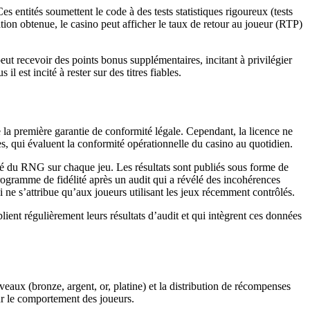
entités soumettent le code à des tests statistiques rigoureux (tests
ation obtenue, le casino peut afficher le taux de retour au joueur (RTP)
eut recevoir des points bonus supplémentaires, incitant à privilégier
il est incité à rester sur des titres fiables.
a première garantie de conformité légale. Cependant, la licence ne
nes, qui évaluent la conformité opérationnelle du casino au quotidien.
dité du RNG sur chaque jeu. Les résultats sont publiés sous forme de
ogramme de fidélité après un audit qui a révélé des incohérences
ui ne s’attribue qu’aux joueurs utilisant les jeux récemment contrôlés.
lient régulièrement leurs résultats d’audit et qui intègrent ces données
veaux (bronze, argent, or, platine) et la distribution de récompenses
ur le comportement des joueurs.