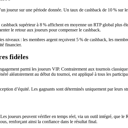
’un joueur sur une période donnée. Un taux de cashback de 10 % sur le
n cashback supérieur à 8 % affichent en moyenne un RTP global plus élevé
gmenter le retour aux joueurs pour compenser le cashback.
 des niveaux : les membres argent reçoivent 5 % de cashback, les membre
té financier.
es fidèles
engagement parmi les joueurs VIP. Contrairement aux tournois classiques
énéré aléatoirement au début du tournoi, est appliqué à tous les partic
ception d’équité. Les gagnants sont déterminés uniquement par leurs st
 Les joueurs peuvent vérifier en temps réel, via un outil intégré, que l
us, renforçant ainsi la confiance dans le résultat final.