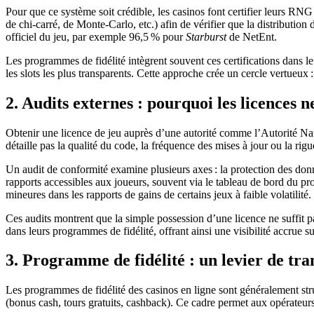
Pour que ce système soit crédible, les casinos font certifier leurs RN
de chi‑carré, de Monte‑Carlo, etc.) afin de vérifier que la distribution
officiel du jeu, par exemple 96,5 % pour
Starburst
de NetEnt.
Les programmes de fidélité intègrent souvent ces certifications dans le
les slots les plus transparents. Cette approche crée un cercle vertueux : p
2. Audits externes : pourquoi les licences n
Obtenir une licence de jeu auprès d’une autorité comme l’Autorité Na
détaille pas la qualité du code, la fréquence des mises à jour ou la rig
Un audit de conformité examine plusieurs axes : la protection des donné
rapports accessibles aux joueurs, souvent via le tableau de bord du p
mineures dans les rapports de gains de certains jeux à faible volatilité
Ces audits montrent que la simple possession d’une licence ne suffit pa
dans leurs programmes de fidélité, offrant ainsi une visibilité accrue sur 
3. Programme de fidélité : un levier de tr
Les programmes de fidélité des casinos en ligne sont généralement struc
(bonus cash, tours gratuits, cashback). Ce cadre permet aux opérateur