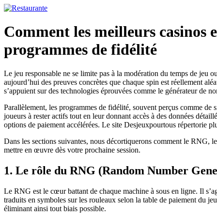
Ir
para
o
Comment les meilleurs casinos en
conteúdo
programmes de fidélité
Le jeu responsable ne se limite pas à la modération du temps de jeu ou
aujourd’hui des preuves concrètes que chaque spin est réellement aléato
s’appuient sur des technologies éprouvées comme le générateur de nomb
Parallèlement, les programmes de fidélité, souvent perçus comme de sim
joueurs à rester actifs tout en leur donnant accès à des données détaill
options de paiement accélérées. Le site Desjeuxpourtous répertorie plu
Dans les sections suivantes, nous décortiquerons comment le RNG, les a
mettre en œuvre dès votre prochaine session.
1. Le rôle du RNG (Random Number Generat
Le RNG est le cœur battant de chaque machine à sous en ligne. Il s’a
traduits en symboles sur les rouleaux selon la table de paiement du j
éliminant ainsi tout biais possible.