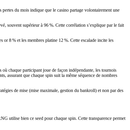
s pertes du mois indique que le casino partage volontairement une
, souvent supérieur à 96 %. Cette corrélation s’explique par le fait
s or 8 % et les membres platine 12 %. Cette escalade incite les
 où chaque participant joue de façon indépendante, les tournois
ipants, assurant que chaque spin suit la même séquence de nombres
ratégies de mise (mise maximale, gestion du bankroll) et non par des
e RNG utilise bien ce seed pour chaque spin. Cette transparence permet