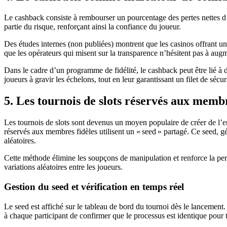
Le cashback consiste à rembourser un pourcentage des pertes nettes d
partie du risque, renforçant ainsi la confiance du joueur.
Des études internes (non publiées) montrent que les casinos offrant u
que les opérateurs qui misent sur la transparence n’hésitent pas à au
Dans le cadre d’un programme de fidélité, le cashback peut être lié à
joueurs à gravir les échelons, tout en leur garantissant un filet de sécuri
5. Les tournois de slots réservés aux membr
Les tournois de slots sont devenus un moyen populaire de créer de l’
réservés aux membres fidèles utilisent un « seed » partagé. Ce seed, g
aléatoires.
Cette méthode élimine les soupçons de manipulation et renforce la per
variations aléatoires entre les joueurs.
Gestion du seed et vérification en temps réel
Le seed est affiché sur le tableau de bord du tournoi dès le lancement.
à chaque participant de confirmer que le processus est identique pour to