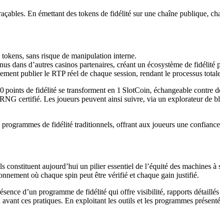
açables. En émettant des tokens de fidélité sur une chaîne publique, cha
s tokens, sans risque de manipulation interne.
nus dans d’autres casinos partenaires, créant un écosystème de fidélité 
ement publier le RTP réel de chaque session, rendant le processus totale
points de fidélité se transforment en 1 SlotCoin, échangeable contre de
u RNG certifié. Les joueurs peuvent ainsi suivre, via un explorateur de 
 programmes de fidélité traditionnels, offrant aux joueurs une confiance 
ls constituent aujourd’hui un pilier essentiel de l’équité des machines à
ironnement où chaque spin peut être vérifié et chaque gain justifié.
résence d’un programme de fidélité qui offre visibilité, rapports détaill
vant ces pratiques. En exploitant les outils et les programmes présentés